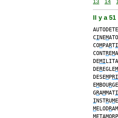
13
14
Il y a 5
AUTODET
C
I
NE
M
AT
CO
M
PA
R
T
CONT
R
E
M
DE
MI
LIT
DE
R
EGLE
DESE
M
P
R
E
M
BOU
R
G
G
R
A
M
MAT
I
NST
R
U
M
M
ELOD
R
A
M
ETAMO
R