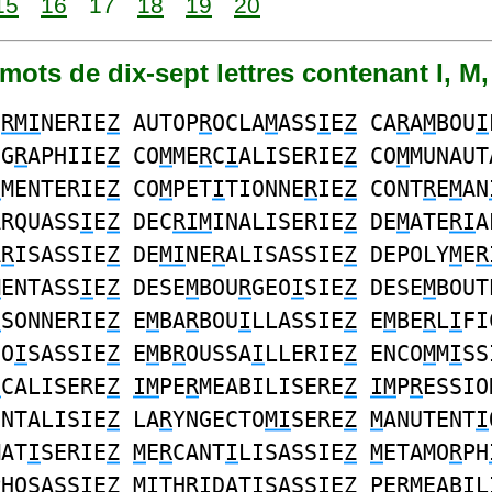
15
16
17
18
19
20
1 mots de dix-sept lettres contenant I, M,
E
RMI
NERIE
Z
AUTOP
R
OCLA
M
ASS
I
E
Z
CA
R
A
M
BOU
I
OG
R
APHIIE
Z
CO
M
ME
R
C
I
ALISERIE
Z
CO
M
MUNAUT
I
MENTERIE
Z
CO
M
PET
I
TIONNE
R
IE
Z
CONT
R
E
M
AN
ARQUASS
I
E
Z
DEC
RIM
INALISERIE
Z
DE
M
ATE
RI
A
A
R
ISASSIE
Z
DE
MI
NE
R
ALISASSIE
Z
DEPOLY
M
E
R
M
ENTASS
I
E
Z
DESE
M
BOU
R
GEO
I
SIE
Z
DESE
M
BOUT
I
SONNERIE
Z
E
M
BA
R
BOU
I
LLASSIE
Z
E
M
BE
R
L
I
FI
EO
I
SASSIE
Z
E
M
B
R
OUSSA
I
LLERIE
Z
ENCO
M
M
I
SS
I
CALISERE
Z
IM
PE
R
MEABILISERE
Z
IM
P
R
ESSIO
ENTALISIE
Z
LA
R
YNGECTO
MI
SERE
Z
M
ANUTENT
I
MAT
I
SERIE
Z
M
E
R
CANT
I
LISASSIE
Z
M
ETAMO
R
PH
PHOSASS
I
E
Z
MI
TH
R
IDATISASSIE
Z
PE
RM
EAB
I
L