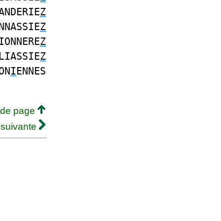
ANDERIE
Z
NNASSIE
Z
IONNERE
Z
LIASSIE
Z
ON
I
ENNES
 de page
 suivante