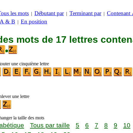
Tous les mots
Débutant par
Terminant par
Contenant
|
|
|
 A & B
En position
|
des mots de 17 lettres conte
•
jouter une cinquième lettre
lever une lettre
anger la taille des mots
abétique
Tous par taille
5
6
7
8
9
10