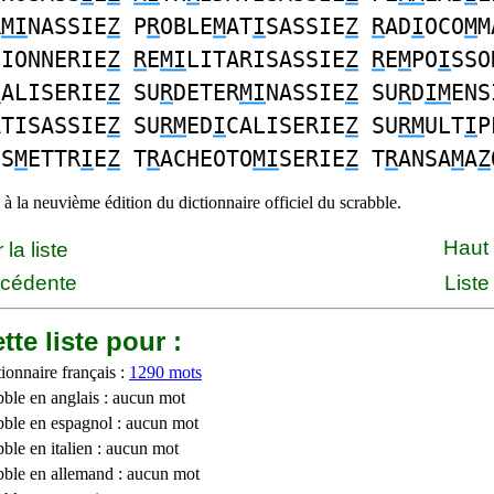
R
MI
NASSIE
Z
P
R
OBLE
M
AT
I
SASSIE
Z
R
AD
I
OCO
M
M
SIONNERIE
Z
R
E
MI
LITARISASSIE
Z
R
E
M
PO
I
SSO
I
ALISERIE
Z
SU
R
DETER
MI
NASSIE
Z
SU
R
D
IM
ENS
ATISASSIE
Z
SU
RM
ED
I
CALISERIE
Z
SU
RM
ULT
I
P
NS
M
ETTR
I
E
Z
T
R
ACHEOTO
MI
SERIE
Z
T
R
ANSA
M
A
Z
à la neuvième édition du dictionnaire officiel du scrabble.
Haut
la liste
écédente
Liste
tte liste pour :
ionnaire français :
1290 mots
bble en anglais : aucun mot
bble en espagnol : aucun mot
ble en italien : aucun mot
bble en allemand : aucun mot