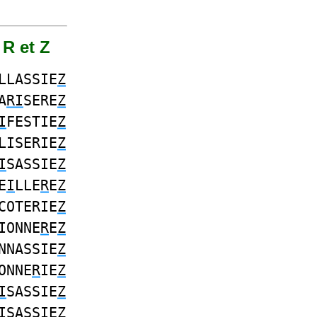
 R et Z
LLASSIE
Z
A
RI
SERE
Z
I
FESTIE
Z
LISERIE
Z
I
SASSIE
Z
E
I
LLE
R
E
Z
COTERIE
Z
IONNE
R
E
Z
NNASSIE
Z
ONNE
R
IE
Z
I
SASSIE
Z
ISASSIE
Z