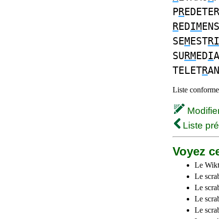
P
R
EDETE
R
ED
IM
EN
SE
M
EST
R
SU
RM
ED
I
TELET
R
A
Liste conforme 
Modifier 
Liste pr
Voyez ce
Le Wikt
Le scra
Le scra
Le scrab
Le scra