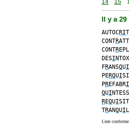
14
15
Il y a 2
AUTOC
RI
CONT
R
AT
CONT
R
EP
DES
I
NTO
F
R
ANS
Q
U
PE
RQ
U
I
S
P
R
EFABR
Q
U
I
NTES
R
E
Q
U
I
SI
T
R
AN
Q
U
I
Liste conforme 