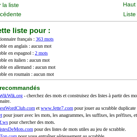
Haut
la liste
écédente
Liste
tte liste pour :
ionnaire français :
363 mots
bble en anglais : aucun mot
bble en espagnol :
2 mots
ble en italien : aucun mot
bble en allemand : aucun mot
bble en roumain : aucun mot
b recommandés
WikWik.org
- cherchez des mots et construisez des listes à partir des mo
naire.
stWordClub.com
et
www.Jette7.com
pour jouer au scrabble duplicate 
t
pour jouer avec les mots, les anagrammes, les suffixes, les préfixes, et
f.ws
pour chercher des mots.
stesDeMots.com
pour des listes de mots utiles au jeu de scrabble.
iTop.com
pour vous entraîner sérieusement au scrabble.