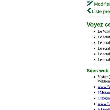
Modifier 
Liste pr
Voyez ce
Le Wikt
Le scra
Le scra
Le scrab
Le scra
Le scra
Sites we
Visitez
Wiktion
www.Be
1Mot.ne
Ortogra
www.Li
fr.Dupl