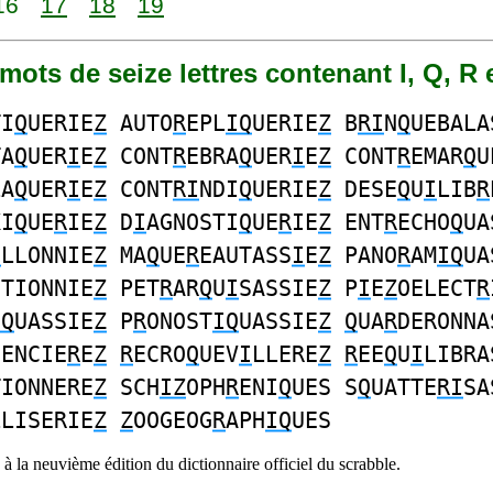
16
17
18
19
9 mots de seize lettres contenant I, Q, R 
TI
Q
UERIE
Z
AUTO
R
EPL
IQ
UERIE
Z
B
RI
N
Q
UEBALA
TA
Q
UER
I
E
Z
CONT
R
EBRA
Q
UER
I
E
Z
CONT
R
EMAR
Q
U
LA
Q
UER
I
E
Z
CONT
RI
NDI
Q
UERIE
Z
DESE
Q
U
I
LIB
R
XI
Q
UE
R
IE
Z
D
I
AGNOSTI
Q
UE
R
IE
Z
ENT
R
ECHO
Q
UA
I
LLONNIE
Z
MA
Q
UE
R
EAUTASS
I
E
Z
PANO
R
AM
IQ
UA
ITIONNIE
Z
PET
R
AR
Q
U
I
SASSIE
Z
P
I
E
Z
OELECT
R
IQ
UASSIE
Z
P
R
ONOST
IQ
UASSIE
Z
Q
UA
R
DERONNA
SENCIE
R
E
Z
R
ECRO
Q
UEV
I
LLERE
Z
R
EE
Q
U
I
LIBRA
TIONNERE
Z
SCH
IZ
OPH
R
ENI
Q
UES S
Q
UATTE
RI
SA
LLISERIE
Z
Z
OOGEOG
R
APH
IQ
UES
à la neuvième édition du dictionnaire officiel du scrabble.