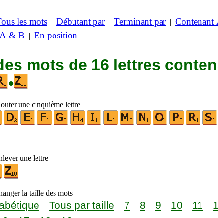
Tous les mots
Débutant par
Terminant par
Contenant
|
|
|
 A & B
En position
|
des mots de 16 lettres conte
•
jouter une cinquième lettre
lever une lettre
anger la taille des mots
abétique
Tous par taille
7
8
9
10
11