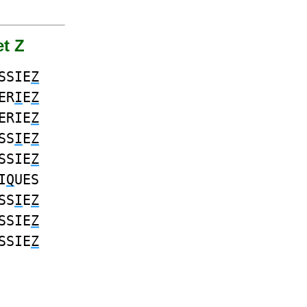
et Z
SSIE
Z
ER
I
E
Z
ERIE
Z
SS
I
E
Z
SSIE
Z
I
Q
UES
SS
I
E
Z
SSIE
Z
SSIE
Z