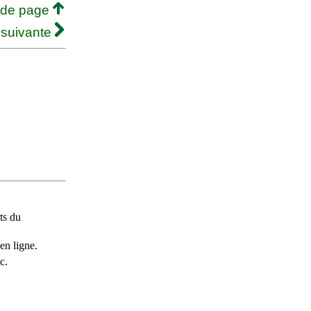
 de page
 suivante
ts du
en ligne.
c.