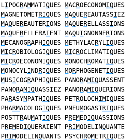
L
I
POG
R
A
M
MATI
Q
UES
M
AC
R
OECONOM
IQ
UES
M
AGNETOMET
RIQ
UES
M
A
Q
UE
R
EAUTASS
I
EZ
M
A
Q
UE
R
EAUTER
I
ONS
M
A
Q
UE
R
ELLASS
I
ONS
M
A
Q
UE
R
ELLERA
I
ENT
M
A
Q
U
I
GNONNE
R
IONS
M
ECANOG
R
APH
IQ
UES
M
ETHYLAC
R
YL
IQ
UES
MI
C
R
OBIOLOGI
Q
UES
MI
C
R
OCLIMATI
Q
UES
MI
C
R
OECONOMI
Q
UES
M
ONOCH
R
OMAT
IQ
UES
M
ONOCYL
I
ND
R
I
Q
UES
M
O
R
PHOGENET
IQ
UES
M
US
I
COG
R
APHI
Q
UES PANO
R
A
MIQ
UASSENT
PANO
R
A
MIQ
UASSIEZ PANO
R
A
MIQ
UERIONS
PA
R
ASY
M
PATH
IQ
UES PET
R
OLOCH
IM
I
Q
UES
PHA
RM
ACOLOG
IQ
UES PNEU
M
OGAST
RIQ
UES
POSTT
R
AU
M
AT
IQ
UES P
R
E
M
ED
IQ
UASSIONS
P
R
E
M
ED
IQ
UERAIENT P
RIM
ODELIN
Q
UANTE
P
RIM
ODELIN
Q
UANTS PSYCH
R
O
M
ETR
IQ
UES