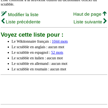
scrabble.
Haut de page
Modifier la liste
Liste précédente
Liste suivante
Voyez cette liste pour :
Le Wiktionnaire français :
1044 mots
Le scrabble en anglais : aucun mot
Le scrabble en espagnol :
52 mots
Le scrabble en italien : aucun mot
Le scrabble en allemand : aucun mot
Le scrabble en roumain : aucun mot