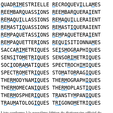
Q
UAD
RIM
ESTRIELLE
R
ECRO
Q
UEV
I
LLA
M
ES
R
EE
M
BAR
Q
UASS
I
ONS
R
EE
M
BAR
Q
UERA
I
ENT
R
E
M
A
Q
U
I
LLASSIONS
R
E
M
A
Q
U
I
LLERAIENT
R
E
M
AST
IQ
UASSIONS
R
E
M
AST
IQ
UERAIENT
R
E
M
PA
Q
UETASS
I
ONS
R
E
M
PA
Q
UETERA
I
ENT
R
E
M
PA
Q
UETTER
I
ONS
R
E
Q
U
I
SITIONNA
M
ES
SACCA
RIM
ETRI
Q
UES SE
I
S
M
OG
R
APHI
Q
UES
SENS
I
TO
M
ET
R
I
Q
UES SENSO
RIM
ETRI
Q
UES
SOC
I
OD
R
A
M
ATI
Q
UES SPECT
R
OCH
IM
I
Q
UES
SPECT
R
O
M
ETR
IQ
UES STO
M
ATO
R
RAG
IQ
UES
THE
RM
ODYNAM
IQ
UES THE
RM
OGRAPH
IQ
UES
THE
RM
OMECAN
IQ
UES THE
RM
OPLAST
IQ
UES
THE
RM
OSPHER
IQ
UES T
R
ANSTY
M
PAN
IQ
UES
T
R
AU
M
ATOLOG
IQ
UES T
RI
GONO
M
ETRI
Q
UES
Liste conforme à la neuvième édition du dictionnaire officiel du