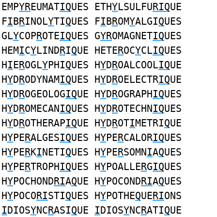
EMP
YR
EUMAT
IQ
UES ETH
Y
LSULFU
RIQ
UE
F
I
B
R
INOL
Y
TI
Q
UES F
I
B
R
OM
Y
ALGI
Q
UES
GL
Y
COP
R
OTE
IQ
UES G
YR
OMAGNET
IQ
UES
HEM
I
C
Y
LIND
R
I
Q
UE HETE
R
OC
Y
CL
IQ
UES
H
I
E
R
OGL
Y
PHI
Q
UES H
Y
D
R
OALCOOL
IQ
UE
H
Y
D
R
ODYNAM
IQ
UES H
Y
D
R
OELECTR
IQ
UE
H
Y
D
R
OGEOLOG
IQ
UE H
Y
D
R
OGRAPH
IQ
UES
H
Y
D
R
OMECAN
IQ
UES H
Y
D
R
OTECHN
IQ
UES
H
Y
D
R
OTHERAP
IQ
UE H
Y
D
R
OT
I
METRI
Q
UE
H
Y
PE
R
ALGES
IQ
UES H
Y
PE
R
CALOR
IQ
UES
H
Y
PE
R
K
I
NETI
Q
UES H
Y
PE
R
SOMN
I
A
Q
UES
H
Y
PE
R
TROPH
IQ
UES H
Y
POALLE
R
G
IQ
UES
H
Y
POCHOND
RI
A
Q
UE H
Y
POCOND
RI
A
Q
UES
H
Y
POCO
RI
STI
Q
UES H
Y
POTHE
Q
UE
RI
ONS
I
DIOS
Y
NC
R
ASI
Q
UE
I
DIOS
Y
NC
R
ATI
Q
UE