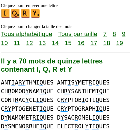
Cliquez pour enlever une lettre
Cliquez pour changer la taille des mots
Tous alphabétique
Tous par taille
7
8
9
10
11
12
13
14
15
16
17
18
19
Il y a 70 mots de quinze lettres
contenant I, Q, R et Y
ANT
I
A
RY
THMI
Q
UES ANT
I
S
Y
MET
R
I
Q
UES
CH
R
OMOD
Y
NAM
IQ
UE CH
RY
SANTHEM
IQ
UE
CONT
R
AC
Y
CL
IQ
UES C
RY
PTOB
I
OTI
Q
UES
C
RY
PTOGENET
IQ
UE C
RY
PTOGRAPH
IQ
UE
D
Y
NAMOMET
RIQ
UES D
Y
SAC
R
OMEL
IQ
UES
D
Y
SMENO
R
RHE
IQ
UE ELECT
R
OL
Y
T
IQ
UES