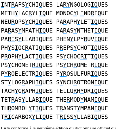
I
NT
R
APS
Y
CHI
Q
UES LA
RY
NGOLOG
IQ
UES
METH
Y
LAC
R
YL
IQ
UE MONOC
Y
L
I
ND
R
I
Q
UE
NEU
R
OPS
Y
CH
IQ
UES PA
R
APH
Y
LET
IQ
UES
PA
R
AS
Y
MPATH
IQ
UE PA
R
AS
Y
NTHET
IQ
UE
PA
RI
S
Y
LLABI
Q
UES PHEN
Y
LPY
R
UV
IQ
UE
PH
Y
S
I
OC
R
ATI
Q
UES P
R
EPS
Y
CHOT
IQ
UES
P
R
OPH
Y
LACT
IQ
UES PS
Y
CHOC
RI
TI
Q
UES
PS
Y
CHOMET
RIQ
UES PS
Y
CH
R
OMETR
IQ
UE
P
YR
OELECTR
IQ
UES P
YR
OSULFUR
IQ
UES
ST
Y
LOG
R
APH
IQ
UES S
Y
NCH
R
OTRON
IQ
UE
TACH
Y
G
R
APH
IQ
UES TELLU
R
H
Y
DR
IQ
UES
TET
R
AS
Y
LLAB
IQ
UE THE
R
MOD
Y
NAM
IQ
UE
TH
R
OMBOL
Y
T
IQ
UES T
R
ANST
Y
MPAN
IQ
UE
T
RI
CARBOX
Y
LI
Q
UE T
RI
SS
Y
LLABI
Q
UES
Liste conforme à la neuvième édition du dictionnaire officiel du