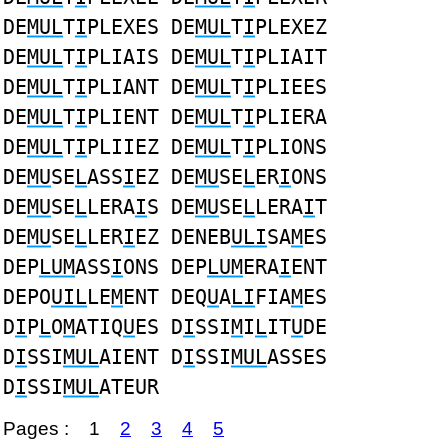
DE
MUL
T
I
PLEXES DE
MUL
T
I
PLEXEZ
DE
MUL
T
I
PLIAIS DE
MUL
T
I
PLIAIT
DE
MUL
T
I
PLIANT DE
MUL
T
I
PLIEES
DE
MUL
T
I
PLIENT DE
MUL
T
I
PLIERA
DE
MUL
T
I
PLIIEZ DE
MUL
T
I
PLIONS
DE
MU
SE
L
ASS
I
EZ DE
MU
SE
L
ER
I
ONS
DE
MU
SE
L
LERA
I
S DE
MU
SE
L
LERA
I
T
DE
MU
SE
L
LER
I
EZ DENEB
ULI
SA
M
ES
DEP
LUM
ASS
I
ONS DEP
LUM
ERA
I
ENT
DEPO
UIL
LE
M
ENT DEQ
U
A
LI
FIA
M
ES
D
I
P
L
O
M
ATIQ
U
ES D
I
SSI
M
I
L
IT
U
DE
D
I
SSI
MUL
AIENT D
I
SSI
MUL
ASSES
D
I
SSI
MUL
ATEUR
Pages :
1
2
3
4
5