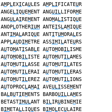
A
M
P
L
EX
I
CA
U
LES A
M
P
LI
FICATE
U
R
ANGE
LI
Q
U
E
M
ENT ANG
UIL
LIFOR
M
E
ANG
UL
A
I
RE
M
ENT ANO
M
A
LI
STIQ
U
E
ANOP
L
OTHER
IUM
ANTE
I
S
L
A
M
IQ
U
E
ANT
IM
A
L
ARIQ
U
E ANT
I
T
UM
ORA
L
ES
APP
L
A
U
D
IM
ETRE ASS
IM
I
L
ATE
U
RS
A
U
TO
M
AT
I
SAB
L
E A
U
TO
M
OB
IL
ISME
A
U
TO
M
OB
IL
ISTE A
U
TO
M
UT
IL
AMES
A
U
TO
M
UT
IL
ASSE A
U
TO
M
UT
IL
ATES
A
U
TO
M
UT
IL
ERAI A
U
TO
M
UT
IL
ERAS
A
U
TO
M
UT
IL
EREZ A
U
TO
M
UT
IL
IONS
A
U
TOPROC
L
A
M
A
I
AVE
ULI
SSE
M
ENT
BA
L
B
U
T
I
E
M
ENTS BARBO
UIL
LA
M
ES
BETAST
IMUL
ANT B
IL
IR
U
BINE
M
IE
B
IM
ETA
L
LIQ
U
ES B
IM
O
L
EC
U
LAIRE