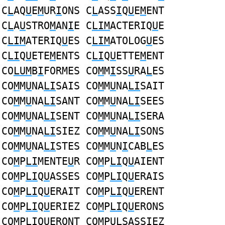
C
L
AQ
U
E
M
UR
I
ONS C
L
ASS
I
Q
U
E
M
ENT
C
L
A
U
STRO
M
AN
I
E C
LIM
ACTERIQ
U
E
C
LIM
ATERIQ
U
ES C
LIM
ATOLOG
U
ES
C
LI
Q
U
ETE
M
ENTS C
LI
Q
U
ETTE
M
ENT
CO
LUM
B
I
FORMES CO
M
M
I
SS
U
RA
L
ES
CO
M
M
U
NA
LI
SAIS CO
M
M
U
NA
LI
SAIT
CO
M
M
U
NA
LI
SANT CO
M
M
U
NA
LI
SEES
CO
M
M
U
NA
LI
SENT CO
M
M
U
NA
LI
SERA
CO
M
M
U
NA
LI
SIEZ CO
M
M
U
NA
LI
SONS
CO
M
M
U
NA
LI
STES CO
M
M
U
N
I
CAB
L
ES
CO
M
P
LI
MENTE
U
R CO
M
P
LI
Q
U
AIENT
CO
M
P
LI
Q
U
ASSES CO
M
P
LI
Q
U
ERAIS
CO
M
P
LI
Q
U
ERAIT CO
M
P
LI
Q
U
ERENT
CO
M
P
LI
Q
U
ERIEZ CO
M
P
LI
Q
U
ERONS
CO
M
P
LI
Q
U
ERONT CO
M
P
UL
SASS
I
EZ