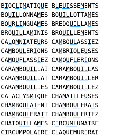
B
I
OC
L
I
M
ATIQ
U
E B
L
E
UI
SSE
M
ENTS
BO
UIL
LONNA
M
ES BO
UIL
LOTTA
M
ES
BO
U
R
LI
NGUA
M
ES BREDO
UIL
LA
M
ES
BRO
UIL
LA
M
INIS BRO
UIL
LE
M
ENTS
CA
L
O
M
N
I
ATE
U
RS CA
M
BO
UL
ASS
I
EZ
CA
M
BO
UL
ER
I
ONS CA
M
BR
I
O
L
E
U
SES
CA
M
O
U
F
L
ASS
I
EZ CA
M
O
U
F
L
ER
I
ONS
CARA
M
BO
UIL
LAI CARA
M
BO
UIL
LAS
CARA
M
BO
UIL
LAT CARA
M
BO
UIL
LER
CARA
M
BO
UIL
LES CARA
M
BO
UIL
LEZ
CATAC
L
YS
MI
Q
U
E CHA
M
A
IL
LE
U
SES
CHA
M
BO
UL
A
I
ENT CHA
M
BO
UL
ERA
I
S
CHA
M
BO
UL
ERA
I
T CHA
M
BO
UL
ER
I
EZ
CHATO
UIL
LA
M
ES C
I
RC
UML
UNAIRE
C
I
RC
UM
PO
L
AIRE C
L
AQ
U
E
M
URERA
I