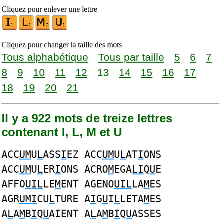
Cliquez pour enlever une lettre
Cliquez pour changer la taille des mots
Tous alphabétique
Tous par taille
5
6
7
8
9
10
11
12
13
14
15
16
17
18
19
20
21
Il y a 922 mots de treize lettres
contenant I, L, M et U
ACC
UM
U
L
ASS
I
EZ ACC
UM
U
L
AT
I
ONS
ACC
UM
U
L
ER
I
ONS ACRO
M
EGA
LI
Q
U
E
AFFO
UIL
LE
M
ENT AGENO
UIL
LA
M
ES
AGR
UMI
CU
L
TURE A
I
G
U
I
L
LETA
M
ES
A
L
A
M
B
I
Q
U
AIENT A
L
A
M
B
I
Q
U
ASSES