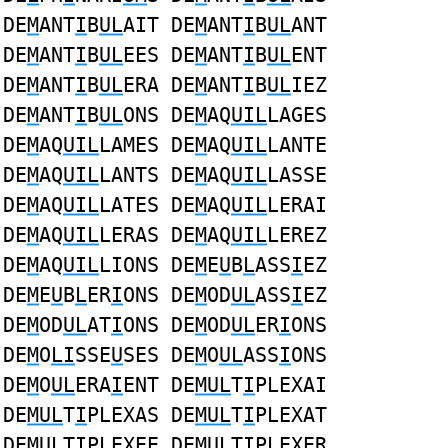
DE
M
ANT
I
B
UL
AIT DE
M
ANT
I
B
UL
ANT
DE
M
ANT
I
B
UL
EES DE
M
ANT
I
B
UL
ENT
DE
M
ANT
I
B
UL
ERA DE
M
ANT
I
B
UL
IEZ
DE
M
ANT
I
B
UL
ONS DE
M
AQ
UIL
LAGES
DE
M
AQ
UIL
LAMES DE
M
AQ
UIL
LANTE
DE
M
AQ
UIL
LANTS DE
M
AQ
UIL
LASSE
DE
M
AQ
UIL
LATES DE
M
AQ
UIL
LERAI
DE
M
AQ
UIL
LERAS DE
M
AQ
UIL
LEREZ
DE
M
AQ
UIL
LIONS DE
M
E
U
B
L
ASS
I
EZ
DE
M
E
U
B
L
ER
I
ONS DE
M
OD
UL
ASS
I
EZ
DE
M
OD
UL
AT
I
ONS DE
M
OD
UL
ER
I
ONS
DE
M
O
LI
SSE
U
SES DE
M
O
UL
ASS
I
ONS
DE
M
O
UL
ERA
I
ENT DE
MUL
T
I
PLEXAI
DE
MUL
T
I
PLEXAS DE
MUL
T
I
PLEXAT
DE
MUL
T
I
PLEXEE DE
MUL
T
I
PLEXER