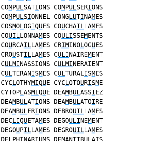
CO
M
P
UL
SAT
I
ONS CO
M
P
UL
SER
I
ONS
CO
M
P
UL
S
I
ONNEL CONG
LU
T
I
NA
M
ES
COS
M
O
L
OG
I
Q
U
ES CO
U
CHA
IL
LA
M
ES
CO
UIL
LONNA
M
ES CO
ULI
SSE
M
ENTS
CO
U
RCA
IL
LA
M
ES CR
IM
INO
L
OG
U
ES
CRO
U
ST
IL
LA
M
ES C
ULI
NAIRE
M
ENT
C
ULMI
NASSIONS C
ULMI
NERAIENT
C
UL
TERAN
I
S
M
ES C
UL
TURAL
I
S
M
ES
CYC
L
OTHY
MI
Q
U
E CYC
L
OTO
U
R
I
S
M
E
CYTOP
L
AS
MI
Q
U
E DEA
M
B
UL
ASS
I
EZ
DEA
M
B
UL
AT
I
ONS DEA
M
B
UL
ATO
I
RE
DEA
M
B
UL
ER
I
ONS DEBRO
UIL
LA
M
ES
DEC
LI
Q
U
ETA
M
ES DEGO
ULI
NE
M
ENT
DEGO
U
P
IL
LA
M
ES DEGRO
UIL
LA
M
ES
DE
L
PH
I
NARI
UM
S DE
M
ANT
I
B
UL
AIS