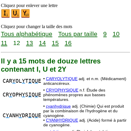
Cliquez pour enlever une lettre
Cliquez pour changer la taille des mots
Tous alphabétique
Tous par taille
9
10
11
12
13
14
15
16
Il y a 15 mots de douze lettres
contenant I, U et 2Y
•
CARYOLYTIQUE
adj. et n.m. (Médicament)
CAR
Y
OL
Y
T
I
Q
U
E
anticancéreux.
•
CRYOPHYSIQUE
n.f. Étude des
CR
Y
OPH
Y
S
I
Q
U
E
phénomènes propres aux basses
températures.
•
cyanhydrique
adj. (Chimie) Qui est produit
par la combinaison de l’hydrogène et du
C
Y
ANH
Y
DR
I
Q
U
E
cyanogène.
•
CYANHYDRIQUE
adj. (Acide) formé à partir
de cyanogène.