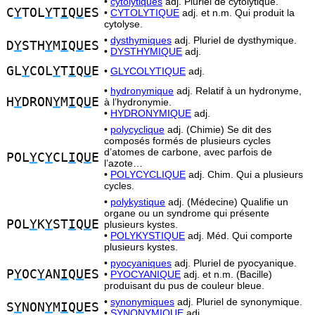
•
cytolytiques
adj. Pluriel de cytolytique.
C
Y
TOL
Y
T
I
Q
U
ES
•
CYTOLYTIQUE
adj. et n.m. Qui produit la
cytolyse.
•
dysthymiques
adj. Pluriel de dysthymique.
D
Y
STH
Y
M
I
Q
U
ES
•
DYSTHYMIQUE
adj.
GL
Y
COL
Y
T
I
Q
U
E
•
GLYCOLYTIQUE
adj.
•
hydronymique
adj. Relatif à un hydronyme,
H
Y
DRON
Y
M
I
Q
U
E
à l’hydronymie.
•
HYDRONYMIQUE
adj.
•
polycyclique
adj. (Chimie) Se dit des
composés formés de plusieurs cycles
d’atomes de carbone, avec parfois de
POL
Y
C
Y
CL
I
Q
U
E
l’azote…
•
POLYCYCLIQUE
adj. Chim. Qui a plusieurs
cycles.
•
polykystique
adj. (Médecine) Qualifie un
organe ou un syndrome qui présente
POL
Y
K
Y
ST
I
Q
U
E
plusieurs kystes.
•
POLYKYSTIQUE
adj. Méd. Qui comporte
plusieurs kystes.
•
pyocyaniques
adj. Pluriel de pyocyanique.
P
Y
OC
Y
AN
I
Q
U
ES
•
PYOCYANIQUE
adj. et n.m. (Bacille)
produisant du pus de couleur bleue.
•
synonymiques
adj. Pluriel de synonymique.
S
Y
NON
Y
M
I
Q
U
ES
•
SYNONYMIQUE
adj.