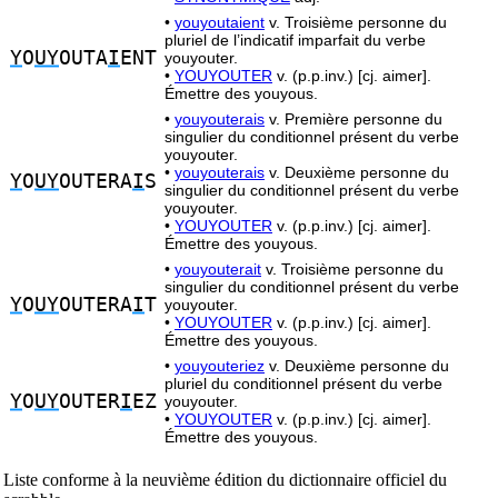
•
youyoutaient
v. Troisième personne du
pluriel de l’indicatif imparfait du verbe
Y
O
UY
OUTA
I
ENT
youyouter.
•
YOUYOUTER
v. (p.p.inv.) [cj. aimer].
Émettre des youyous.
•
youyouterais
v. Première personne du
singulier du conditionnel présent du verbe
youyouter.
•
youyouterais
v. Deuxième personne du
Y
O
UY
OUTERA
I
S
singulier du conditionnel présent du verbe
youyouter.
•
YOUYOUTER
v. (p.p.inv.) [cj. aimer].
Émettre des youyous.
•
youyouterait
v. Troisième personne du
singulier du conditionnel présent du verbe
Y
O
UY
OUTERA
I
T
youyouter.
•
YOUYOUTER
v. (p.p.inv.) [cj. aimer].
Émettre des youyous.
•
youyouteriez
v. Deuxième personne du
pluriel du conditionnel présent du verbe
Y
O
UY
OUTER
I
EZ
youyouter.
•
YOUYOUTER
v. (p.p.inv.) [cj. aimer].
Émettre des youyous.
Liste conforme à la neuvième édition du dictionnaire officiel du