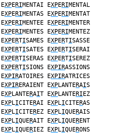
E
XP
E
RI
MENTAI E
XP
E
RI
MENTAL
E
XP
E
RI
MENTAS E
XP
E
RI
MENTAT
E
XP
E
RI
MENTEE E
XP
E
RI
MENTER
E
XP
E
RI
MENTES E
XP
E
RI
MENTEZ
E
XP
E
R
T
I
SAMES E
XP
E
R
T
I
SASSE
E
XP
E
R
T
I
SATES E
XP
E
R
T
I
SERAI
E
XP
E
R
T
I
SERAS E
XP
E
R
T
I
SEREZ
E
XP
E
R
T
I
SIONS E
XPIR
ASSIONS
E
XPIR
ATOIRES E
XPIR
ATRICES
E
XPIR
ERAIENT E
XP
LANTE
R
A
I
S
E
XP
LANTE
R
A
I
T E
XP
LANTE
RI
EZ
E
XP
L
I
CITE
R
AI E
XP
L
I
CITE
R
AS
E
XP
L
I
CITE
R
EZ E
XP
L
I
QUE
R
AIS
E
XP
L
I
QUE
R
AIT E
XP
L
I
QUE
R
ENT
E
XP
L
I
QUE
R
IEZ E
XP
L
I
QUE
R
ONS