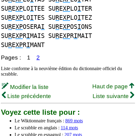
SU
R
E
XP
LO
I
TEE SU
R
E
XP
LO
I
TER
SU
R
E
XP
LO
I
TES SU
R
E
XP
LO
I
TEZ
SU
R
E
XP
OSERA
I
SU
R
E
XP
OS
I
ONS
SU
R
E
XP
R
I
MAIS SU
R
E
XP
R
I
MAIT
SU
R
E
XP
R
I
MANT
Pages :
1
2
Liste conforme à la neuvième édition du dictionnaire officiel du
scrabble.
Haut de page
Modifier la liste
Liste précédente
Liste suivante
Voyez cette liste pour :
Le Wiktionnaire français :
869 mots
Le scrabble en anglais :
114 mots
Le scrabble en espagnol :
207 mots