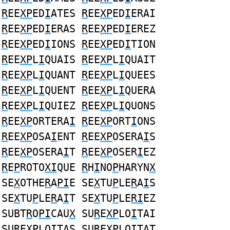
R
EE
XP
ED
I
ATES
R
EE
XP
ED
I
ERAI
R
EE
XP
ED
I
ERAS
R
EE
XP
ED
I
EREZ
R
EE
XP
ED
I
IONS
R
EE
XP
ED
I
TION
R
EE
XP
L
I
QUAIS
R
EE
XP
L
I
QUAIT
R
EE
XP
L
I
QUANT
R
EE
XP
L
I
QUEES
R
EE
XP
L
I
QUENT
R
EE
XP
L
I
QUERA
R
EE
XP
L
I
QUIEZ
R
EE
XP
L
I
QUONS
R
EE
XP
ORTERA
I
R
EE
XP
ORT
I
ONS
R
EE
XP
OSA
I
ENT
R
EE
XP
OSERA
I
S
R
EE
XP
OSERA
I
T
R
EE
XP
OSER
I
EZ
R
E
P
ROTO
XI
QUE
R
H
I
NO
P
HARYN
X
SE
X
OTHE
R
A
PI
E SE
X
TU
P
LE
R
A
I
S
SE
X
TU
P
LE
R
A
I
T SE
X
TU
P
LE
RI
EZ
SUBT
R
O
PI
CAU
X
SU
R
E
XP
LO
I
TAI
SU
R
E
XP
LO
I
TAS SU
R
E
XP
LO
I
TAT