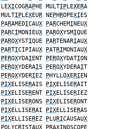
LE
XI
COG
R
A
P
HE MULT
IP
LE
X
E
R
A
MULT
IP
LE
X
EU
R
NE
P
H
R
OPE
XI
ES
P
A
R
AMED
I
CAU
X
P
A
R
CHEM
I
NEU
X
P
A
R
C
I
MONIEU
X
P
A
R
O
X
YSM
I
QUE
P
A
R
O
X
YST
I
QUE
P
A
R
TENAR
I
AU
X
P
A
R
T
I
CIPIAU
X
P
AT
RI
MONIAU
X
P
E
R
O
X
YDA
I
ENT
P
E
R
O
X
YDAT
I
ON
P
E
R
O
X
YDERA
I
S
P
E
R
O
X
YDERA
I
T
P
E
R
O
X
YDER
I
EZ
P
HYLLO
X
E
RI
EN
PIX
ELISE
R
AIS
PIX
ELISE
R
AIT
PIX
ELISE
R
ENT
PIX
ELISE
R
IEZ
PIX
ELISE
R
ONS
PIX
ELISE
R
ONT
PIX
ELLISE
R
AI
PIX
ELLISE
R
AS
PIX
ELLISE
R
EZ
P
LU
RI
CAUSAU
X
P
OLYC
RI
STAU
X
PR
A
XI
NOSCOPE