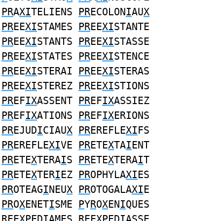
PR
A
XI
TELIENS
PR
ECOLON
I
AU
X
PR
EE
XI
STAMES
PR
EE
XI
STANTE
PR
EE
XI
STANTS
PR
EE
XI
STASSE
PR
EE
XI
STATES
PR
EE
XI
STENCE
PR
EE
XI
STERAI
PR
EE
XI
STERAS
PR
EE
XI
STEREZ
PR
EE
XI
STIONS
PR
EF
IX
ASSENT
PR
EF
IX
ASSIEZ
PR
EF
IX
ATIONS
PR
EF
IX
ERIONS
PR
EJUD
I
CIAU
X
PR
EREFLE
XI
FS
PR
EREFLE
XI
VE
PR
ETE
X
TA
I
ENT
PR
ETE
X
TERA
I
S
PR
ETE
X
TERA
I
T
PR
ETE
X
TER
I
EZ
PR
OPHYLA
XI
ES
PR
OTEAG
I
NEU
X
PR
OTOGALA
XI
E
PR
O
X
ENET
I
SME
P
Y
R
O
X
EN
I
QUES
R
EE
XP
ED
I
AMES
R
EE
XP
ED
I
ASSE