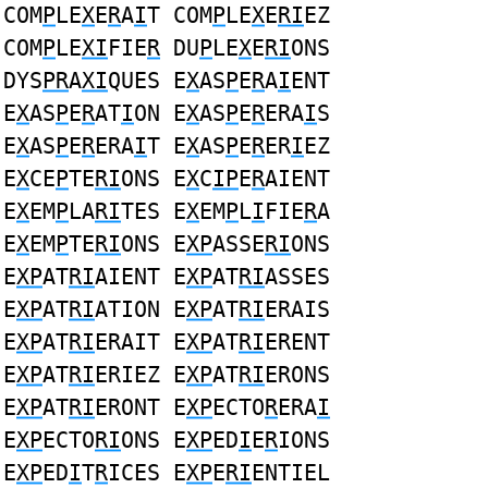
COM
P
LE
X
E
R
A
I
T COM
P
LE
X
E
RI
EZ
COM
P
LE
XI
FIE
R
DU
P
LE
X
E
RI
ONS
DYS
PR
A
XI
QUES E
X
AS
P
E
R
A
I
ENT
E
X
AS
P
E
R
AT
I
ON E
X
AS
P
E
R
ERA
I
S
E
X
AS
P
E
R
ERA
I
T E
X
AS
P
E
R
ER
I
EZ
E
X
CE
P
TE
RI
ONS E
X
C
IP
E
R
AIENT
E
X
EM
P
LA
RI
TES E
X
EM
P
L
I
FIE
R
A
E
X
EM
P
TE
RI
ONS E
XP
ASSE
RI
ONS
E
XP
AT
RI
AIENT E
XP
AT
RI
ASSES
E
XP
AT
RI
ATION E
XP
AT
RI
ERAIS
E
XP
AT
RI
ERAIT E
XP
AT
RI
ERENT
E
XP
AT
RI
ERIEZ E
XP
AT
RI
ERONS
E
XP
AT
RI
ERONT E
XP
ECTO
R
ERA
I
E
XP
ECTO
RI
ONS E
XP
ED
I
E
R
IONS
E
XP
ED
I
T
R
ICES E
XP
E
RI
ENTIEL