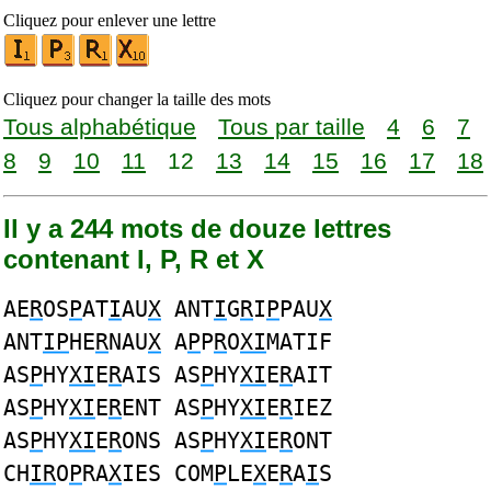
Cliquez pour enlever une lettre
Cliquez pour changer la taille des mots
Tous alphabétique
Tous par taille
4
6
7
8
9
10
11
12
13
14
15
16
17
18
Il y a 244 mots de douze lettres
contenant I, P, R et X
AE
R
OS
P
AT
I
AU
X
ANT
I
G
R
I
P
PAU
X
ANT
IP
HE
R
NAU
X
A
P
P
R
O
XI
MATIF
AS
P
HY
XI
E
R
AIS AS
P
HY
XI
E
R
AIT
AS
P
HY
XI
E
R
ENT AS
P
HY
XI
E
R
IEZ
AS
P
HY
XI
E
R
ONS AS
P
HY
XI
E
R
ONT
CH
IR
O
P
RA
X
IES COM
P
LE
X
E
R
A
I
S