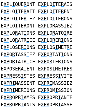
E
XP
L
I
QUE
R
ONT E
XP
LO
I
TE
R
AIS
E
XP
LO
I
TE
R
AIT E
XP
LO
I
TE
R
ENT
E
XP
LO
I
TE
R
IEZ E
XP
LO
I
TE
R
ONS
E
XP
LO
I
TE
R
ONT E
XP
LO
R
ASS
I
EZ
E
XP
LO
R
AT
I
ONS E
XP
LO
R
ATO
I
RE
E
XP
LO
R
ATR
I
CE E
XP
LO
R
ER
I
ONS
E
XP
LOSE
RI
ONS E
XP
LOS
I
MET
R
E
E
XP
O
R
TASS
I
EZ E
XP
O
R
TAT
I
ONS
E
XP
O
R
TATR
I
CE E
XP
O
R
TER
I
ONS
E
XP
OSE
R
A
I
ENT E
XP
OS
I
MET
R
ES
E
XPR
ESS
I
STES E
XPR
ESS
I
VITE
E
XPRI
MASSENT E
XPRI
MASSIEZ
E
XPRI
MERIONS E
XPR
OM
I
SSION
E
XPR
OPR
I
AMES E
XPR
OPR
I
ANTE
E
XPR
OPR
I
ANTS E
XPR
OPR
I
ASSE