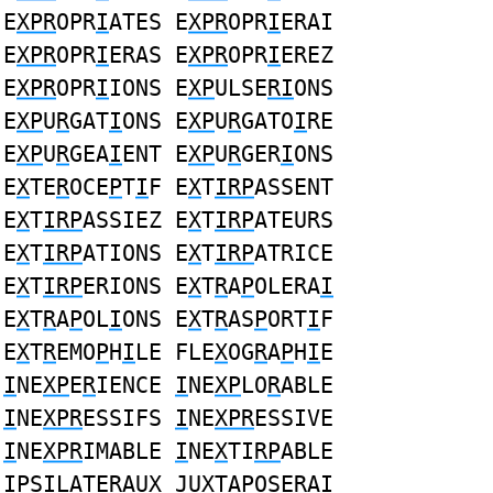
E
XPR
OPR
I
ATES E
XPR
OPR
I
ERAI
E
XPR
OPR
I
ERAS E
XPR
OPR
I
EREZ
E
XPR
OPR
I
IONS E
XP
ULSE
RI
ONS
E
XP
U
R
GAT
I
ONS E
XP
U
R
GATO
I
RE
E
XP
U
R
GEA
I
ENT E
XP
U
R
GER
I
ONS
E
X
TE
R
OCE
P
T
I
F E
X
T
IRP
ASSENT
E
X
T
IRP
ASSIEZ E
X
T
IRP
ATEURS
E
X
T
IRP
ATIONS E
X
T
IRP
ATRICE
E
X
T
IRP
ERIONS E
X
T
R
A
P
OLERA
I
E
X
T
R
A
P
OL
I
ONS E
X
T
R
AS
P
ORT
I
F
E
X
T
R
EMO
P
H
I
LE FLE
X
OG
R
A
P
H
I
E
I
NE
XP
E
R
IENCE
I
NE
XP
LO
R
ABLE
I
NE
XPR
ESSIFS
I
NE
XPR
ESSIVE
I
NE
XPR
IMABLE
I
NE
X
TI
RP
ABLE
IP
SILATE
R
AU
X
JU
X
TA
P
OSE
R
A
I