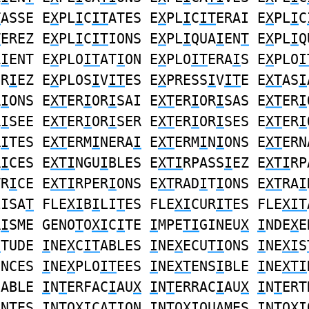
T
ASSE E
X
PL
I
C
IT
ATES E
X
PL
I
C
IT
ERAI E
X
PL
I
C
T
EREZ E
X
PL
I
C
IT
IONS E
X
PL
I
QUA
I
EN
T
E
X
PL
I
Q
A
I
ENT E
X
PLO
IT
AT
I
ON E
X
PLO
IT
ERA
I
S E
X
PLO
I
ER
I
EZ E
X
PLOS
I
V
IT
ES E
X
PRESS
I
V
IT
E E
XT
AS
I
R
I
ONS E
XT
ER
I
OR
I
SAI E
XT
ER
I
OR
I
SAS E
XT
ER
I
R
I
SEE E
XT
ER
I
OR
I
SER E
XT
ER
I
OR
I
SES E
XT
ER
I
R
I
TES E
XT
ERM
I
NERA
I
E
XT
ERM
I
N
I
ONS E
XT
ERN
R
I
CES E
XTI
NGU
I
BLES E
XTI
RPASS
I
EZ E
XTI
RP
TR
I
CE E
XTI
RPER
I
ONS E
XT
RAD
I
T
I
ONS E
XT
RA
I
LISA
T
FLE
XI
B
I
LI
T
ES FLE
XI
CUR
IT
ES FLE
XIT
R
I
SME GENO
T
O
XI
C
I
TE
I
MPE
TI
GINEU
X
I
NDE
X
E
I
TUDE
I
NE
X
C
IT
ABLES
I
NE
X
ECU
TI
ONS
I
NE
XI
S
ENCES
I
NE
X
PLO
IT
EES
I
NE
XT
ENS
I
BLE
I
NE
XTI
CABLE
I
N
T
ERFAC
I
AU
X
I
N
T
ERRAC
I
AU
X
I
N
T
ERT
ANTES
I
N
T
O
XI
CATION
I
N
T
O
XI
QUAMES
I
N
T
O
XI