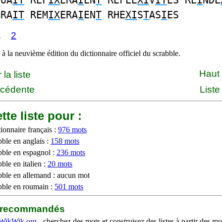
QUA
IT
REF
IX
ERA
I
EN
T
REFLE
XI
V
IT
ES RE
I
NDE
ERA
IT
REM
IX
ERA
I
EN
T
RHE
XI
S
T
AS
I
ES
1
2
à la neuvième édition du dictionnaire officiel du scrabble.
Haut
la liste
écédente
Liste
tte liste pour :
ionnaire français :
976 mots
bble en anglais :
158 mots
bble en espagnol :
236 mots
ble en italien :
20 mots
bble en allemand : aucun mot
bble en roumain :
501 mots
b recommandés
WikWik.org
- cherchez des mots et construisez des listes à partir des mo