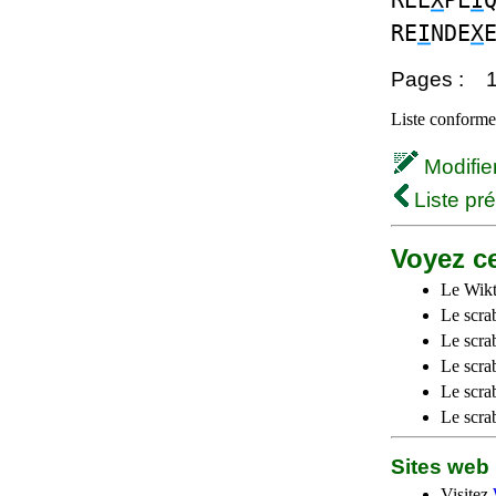
REE
X
PL
I
RE
I
NDE
X
Pages :
Liste conforme 
Modifier 
Liste pr
Voyez ce
Le Wikt
Le scra
Le scra
Le scrab
Le scra
Le scra
Sites we
Visitez