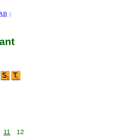
 AB
|
nant
11
12