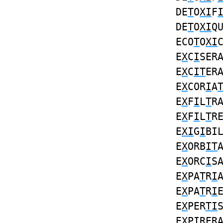
DE
T
O
XI
F
DE
T
O
XI
Q
ECO
T
O
XI
E
X
C
I
SER
E
X
C
IT
ER
E
X
COR
I
A
E
X
F
I
L
T
R
E
X
F
I
L
T
R
E
XI
G
I
BI
E
X
ORB
IT
E
X
ORC
I
S
E
X
PA
T
R
I
E
X
PA
T
R
I
E
X
PER
TI
E
X
P
I
RER