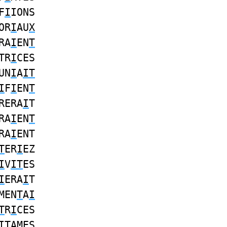
F
I
IONS
OR
I
AU
X
RA
I
EN
T
TR
I
CES
UN
I
A
IT
I
F
I
EN
T
RERA
I
T
RA
I
EN
T
RA
I
ENT
T
ER
I
EZ
I
V
IT
ES
I
ERA
I
T
MEN
T
A
I
T
R
I
CES
IT
AMES