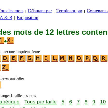
Tous les mots
Débutant par
Terminant par
Contenant
|
|
|
 A & B
En position
|
des mots de 12 lettres conte
•
jouter une cinquième lettre
lever une lettre
anger la taille des mots
abétique
Tous par taille
5
6
7
8
9
10