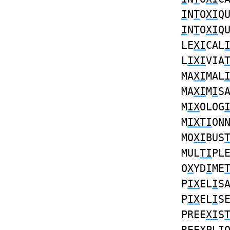
I
N
T
O
XI
Q
I
N
T
O
XI
Q
LE
XI
CAL
L
IXI
VIA
MA
XI
MAL
MA
XI
M
I
S
M
IX
OLOG
M
IXTI
ON
MO
XI
BUS
MUL
TI
PL
O
X
YD
I
ME
P
IX
EL
I
S
P
IX
EL
I
S
PREE
XI
S