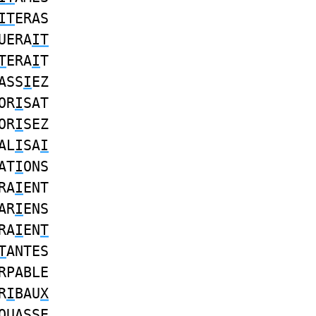
IT
ERAS
UERA
IT
T
ERA
I
T
ASS
I
EZ
OR
I
SAT
OR
I
SEZ
AL
I
SA
I
AT
I
ONS
RA
I
ENT
AR
I
ENS
RA
I
EN
T
T
ANTES
RPABLE
R
I
BAU
X
QUASSE