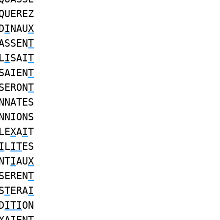
QUEREZ
D
I
NAU
X
ASSEN
T
L
I
SAI
T
SAIEN
T
SERON
T
NNATES
NNIONS
LE
X
A
I
T
I
L
IT
ES
NT
I
AU
X
SEREN
T
S
T
ERA
I
D
ITI
ON