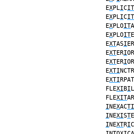
E
X
PL
I
C
I
E
X
PL
I
C
I
E
X
PLO
IT
E
X
PLO
IT
E
XT
AS
I
E
E
XT
ER
I
O
E
XT
ER
I
O
E
XTI
NCT
E
XTI
RPA
FLE
XI
B
I
FLE
XIT
A
I
NE
X
AC
T
I
NE
XI
S
T
I
NE
XT
R
I
I
N
T
O
XI
C