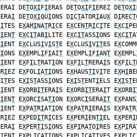
I
ERAI DE
T
O
XI
F
I
ERAS DE
T
O
XI
F
I
EREZ DE
T
O
XI
UERA
I
DE
T
O
XI
QU
I
ONS D
I
C
T
ATOR
I
AU
X
D
I
REC
T
C
I
TES E
X
AM
I
NA
T
R
I
CE E
X
CEN
T
R
I
C
I
TE E
X
C
I
PE
A
I
EN
T
E
X
C
IT
AB
I
LITE E
X
C
IT
ASS
I
ONS E
X
C
IT
A
A
I
ENT E
X
CLUS
I
V
I
S
T
E E
X
CLUS
I
V
IT
ES E
X
COMM
TI
ONS E
X
EMPL
I
F
I
AI
T
E
X
EMPL
I
F
I
AN
T
E
X
EMPL
A
I
ENT E
X
F
I
L
T
RAT
I
ON E
X
F
I
L
T
RERA
I
S E
X
F
I
L
T
ER
I
EZ E
X
FOL
I
A
TI
ONS E
X
HAUS
TI
V
I
TE E
X
H
I
BE
LI
T
ES E
XI
S
T
ASS
I
ONS E
XI
S
T
ENT
I
ELS E
XI
S
T
E
A
I
ENT E
X
ORB
IT
ERA
I
S E
X
ORB
IT
ERA
I
T E
X
ORB
I
A
I
EN
T
E
X
ORC
I
SA
TI
ON E
X
ORC
I
SERA
IT
E
X
PANS
A
I
ENT E
X
PA
T
R
I
AT
I
ON E
X
PA
T
R
I
ERA
I
S E
X
PA
T
R
ER
I
EZ E
X
PED
IT
R
I
CES E
X
PER
I
EN
TI
EL E
X
PER
I
SERA
I
E
X
PER
TI
S
I
ONS E
X
P
I
RA
T
O
I
RES E
X
P
I
RA
A
I
EN
T
E
X
PL
I
CA
TI
ONS E
X
PL
I
CA
TI
VES E
X
PL
I
C