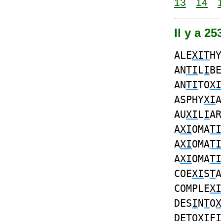
13
14
Il y a 2
ALE
XIT
H
AN
TI
L
I
B
AN
TI
TO
X
ASPHY
XI
AU
XI
L
I
A
A
XI
OMA
T
A
XI
OMA
T
A
XI
OMA
T
COE
XI
S
T
COMPLE
X
DES
I
N
T
O
DE
T
O
XI
F