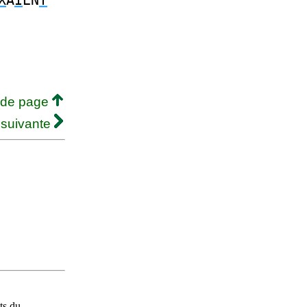
X
A
I
EN
T
 de page
 suivante
ts du