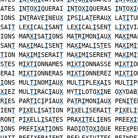
UATES
I
N
T
O
XI
QUERAI
I
N
T
O
XI
QUERAS
I
N
T
O
XI
UIONS
I
N
T
RAVE
I
NEU
X
I
PS
I
LA
T
ERAU
X
LA
TI
TU
I
SAI
T
LE
XI
CAL
I
SAN
T
LE
XI
CAL
I
SEN
T
L
IXI
VI
T
IONS MAR
XI
SA
TI
ONS MA
T
R
I
MON
I
AU
X
MA
XI
MA
I
SAN
T
MA
XI
MAL
I
SEN
T
MA
XI
MAL
I
S
T
ES MA
XI
M
I
A
T
ION MA
XI
M
I
SERAI
T
MA
XI
M
I
SEREN
T
MA
XI
M
I
I
S
T
ES M
IXTI
ONNAMES M
IXTI
ONNASSE M
IXTI
O
NERAI M
IXTI
ONNERAS M
IXTI
ONNEREZ M
IXTI
O
TI
ONS MUL
TI
NOM
I
AU
X
MUL
TI
PLE
X
A
I
S MUL
TI
P
E
XI
EZ MUL
TI
RAC
I
AU
X
MY
TI
LOTO
XI
NE O
X
YDAB
T
R
I
ES PAR
TI
C
I
PIAU
X
PA
T
R
I
MON
I
AU
X
PEN
IT
E
AIEN
T
P
IX
EL
I
SA
T
ION P
IX
EL
I
SERAI
T
P
IX
EL
I
ERON
T
P
IX
ELL
I
SA
T
ES PRA
XIT
EL
I
ENS PREE
XI
TI
ONS PREF
IX
A
TI
ONS RAD
I
O
T
O
XI
QUE REE
X
PE