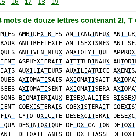
15
16
17
18
19
53 mots de douze lettres contenant 2I, T 
YM
I
ES AMB
I
DE
XT
R
I
ES AN
TI
ANG
I
NEU
X
AN
TI
GR
ERAU
X
AN
TI
REFLE
XI
F AN
TI
SE
XI
SMES AN
TI
SE
I
QUES AN
TI
VEN
I
MEU
X
AN
XI
OLY
TI
QUE APPRO
X
A
I
EN
T
ASPHY
XI
ERA
IT
A
T
T
I
TUD
I
NAU
X
AU
T
OD
I
RIA
T
S AU
XI
L
I
A
T
EURS AU
XI
L
I
A
T
RICE A
X
EN
I
S
I
QUES A
XI
OMA
TI
SAIS A
XI
OMA
TI
SAIT A
XI
OMA
I
SEES A
XI
OMA
TI
SENT A
XI
OMA
TI
SERA A
XI
OMA
I
SONS B
I
OMA
T
ER
I
AU
X
B
I
SE
X
UAL
IT
ES B
I
SSE
X
A
I
ENT COE
XI
S
T
ERA
I
S COE
XI
S
T
ERA
I
T COE
XI
S
I
F
I
A
T
CY
T
OTO
XI
C
I
TE DESE
X
C
IT
ERA
I
DESE
X
C
XI
QUA DES
I
N
T
O
XI
QUE DE
T
O
XI
CAT
I
ON DE
T
O
XI
I
ANTE DE
T
O
XI
F
I
ANTS DE
T
O
XI
F
I
ASSE DE
T
O
XI