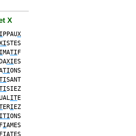
et X
I
PPAU
X
XI
STES
I
MA
TI
F
DA
XI
ES
A
TI
ONS
TI
SANT
TI
SIEZ
UAL
IT
E
T
ER
I
EZ
ITI
ONS
F
I
AMES
F
I
ATES