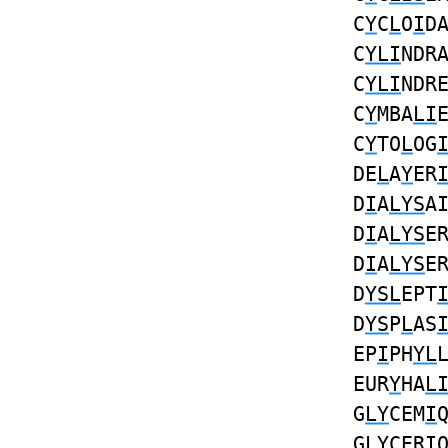
C
Y
C
L
O
I
D
C
YLI
NDR
C
YLI
NDR
C
Y
MBA
LI
C
Y
TO
L
OG
DE
L
A
Y
ER
D
I
A
LYS
A
D
I
A
LYS
E
D
I
A
LYS
E
D
YSL
EPT
D
YS
P
L
AS
EP
I
PH
YL
EUR
Y
HA
L
G
LY
CEM
I
G
LY
CER
I