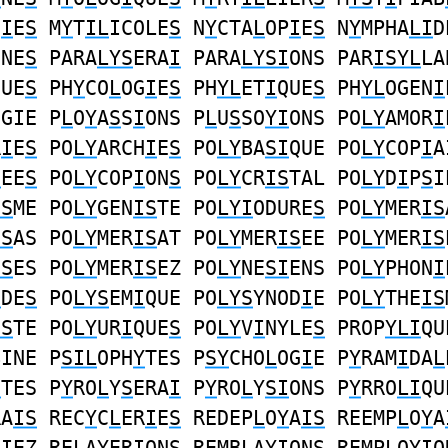
G
I
E
S
M
Y
T
IL
ICOLE
S
N
Y
CTA
L
OP
I
E
S
N
Y
MPHA
LI
D
NNE
S
PARA
LYS
ERA
I
PARA
LYSI
ONS PAR
ISYL
LA
QUE
S
PH
Y
CO
L
OG
I
E
S
PH
YL
ET
I
QUE
S
PH
YL
OGEN
I
OGIE P
L
O
Y
A
S
S
I
ONS P
L
U
S
SO
YI
ONS PO
LY
AMOR
I
R
I
E
S
PO
LY
ARCH
I
E
S
PO
LY
BA
SI
QUE PO
LY
COP
I
A
I
EE
S
PO
LY
COP
I
ON
S
PO
LY
CR
IS
TAL PO
LY
D
I
P
S
I
IS
ME PO
LY
GEN
IS
TE PO
LYI
ODURE
S
PO
LY
MER
IS
IS
AS PO
LY
MER
IS
AT PO
LY
MER
IS
EE PO
LY
MER
IS
IS
ES PO
LY
MER
IS
EZ PO
LY
NE
SI
ENS PO
LY
PHON
I
I
DE
S
PO
LYS
EM
I
QUE PO
LYS
YNOD
I
E PO
LY
THE
IS
IS
TE PO
LY
UR
I
QUE
S
PO
LY
V
I
NYLE
S
PROP
YLI
QU
BINE P
SIL
OPH
Y
TES P
SY
CHO
L
OG
I
E P
Y
RAM
I
DA
L
I
TES P
Y
RO
L
Y
S
ERA
I
P
Y
RO
L
Y
SI
ONS P
Y
RRO
LI
QU
RA
IS
REC
Y
C
L
ER
I
E
S
REDEP
L
O
Y
A
IS
REEMP
L
O
Y
A