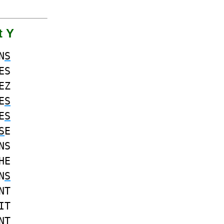
t Y
N
S
ES
EZ
E
S
E
S
S
E
NS
HE
N
S
NT
IT
NT