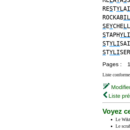
RE
L
A
Y
A
S
RE
S
T
YL
A
ROCKAB
I
S
E
Y
CHE
L
S
TAPH
YL
S
T
YLI
SA
S
T
YLI
SE
Pages :
Liste conforme 
Modifier 
Liste pr
Voyez ce
Le Wikt
Le scra