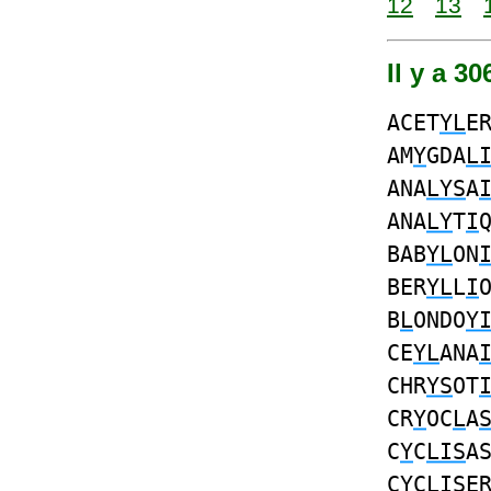
12
13
Il y a 3
ACET
YL
E
AM
Y
GDA
L
ANA
LYS
A
ANA
LY
T
I
BAB
YL
ON
BER
YL
L
I
B
L
ONDO
Y
CE
YL
ANA
CHR
YS
OT
CR
Y
OC
L
A
C
Y
C
LIS
A
C
Y
C
LIS
E