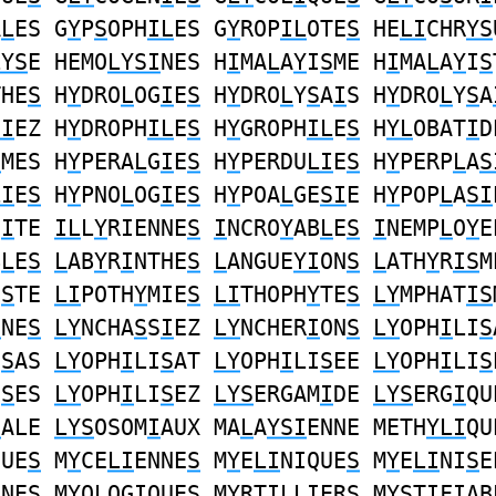
A
L
ES G
Y
P
S
OPH
IL
ES G
Y
ROP
IL
OTE
S
HE
LI
CHR
YS
LYS
E HEMO
LYSI
NES H
I
MA
L
A
Y
I
S
ME H
I
MA
L
A
Y
I
S
THE
S
H
Y
DRO
L
OG
I
E
S
H
Y
DRO
L
Y
S
A
I
S H
Y
DRO
L
Y
S
A
SI
EZ H
Y
DROPH
IL
E
S
H
Y
GROPH
IL
E
S
H
YL
OBAT
I
D
S
MES H
Y
PERA
L
G
I
E
S
H
Y
PERDU
LI
E
S
H
Y
PERP
L
A
S
LI
E
S
H
Y
PNO
L
OG
I
E
S
H
Y
POA
L
GE
SI
E H
Y
POP
L
A
SI
F
I
TE
IL
L
Y
RIENNE
S
I
NCRO
Y
AB
L
E
S
I
NEMP
L
O
Y
E
B
L
E
S
L
AB
Y
R
I
NTHE
S
L
ANGUE
YI
ON
S
L
ATH
Y
R
IS
M
I
S
TE
LI
POTH
Y
MIE
S
LI
THOPH
Y
TE
S
LY
MPHAT
IS
I
NE
S
LY
NCHA
S
S
I
EZ
LY
NCHER
I
ON
S
LY
OPH
I
LI
S
I
S
AS
LY
OPH
I
LI
S
AT
LY
OPH
I
LI
S
EE
LY
OPH
I
LI
S
I
S
ES
LY
OPH
I
LI
S
EZ
LYS
ERGAM
I
DE
LYS
ERG
I
QU
I
ALE
LYS
OSOM
I
AUX MA
L
A
YSI
ENNE METH
YLI
QU
QUE
S
M
Y
CE
LI
ENNE
S
M
Y
E
LI
NIQUE
S
M
Y
E
LI
NI
S
E
I
NE
S
M
Y
O
L
OG
I
QUE
S
M
Y
RT
IL
LIER
S
M
YS
T
I
FIAB