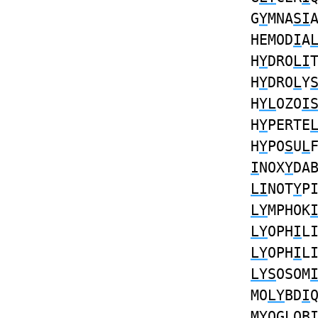
G
Y
MNA
SI
HEMOD
I
A
H
Y
DRO
LI
H
Y
DRO
L
Y
H
YL
OZO
I
H
Y
PERTE
H
Y
PO
S
U
L
I
NOX
Y
DA
LI
NOT
Y
P
LY
MPHOK
LY
OPH
I
L
LY
OPH
I
L
LYS
OSOM
MO
LY
BD
I
M
Y
OG
L
OB