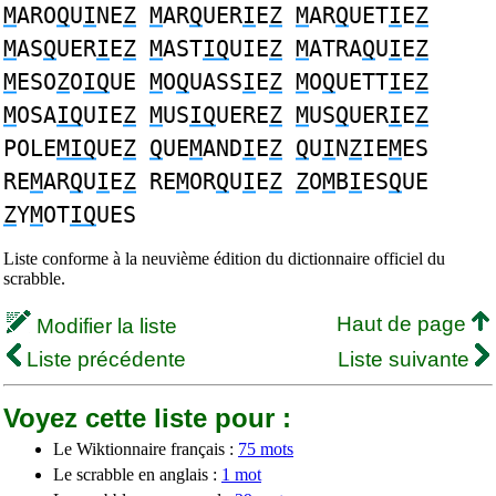
M
ARO
Q
U
I
NE
Z
M
AR
Q
UER
I
E
Z
M
AR
Q
UET
I
E
Z
M
AS
Q
UER
I
E
Z
M
AST
IQ
UIE
Z
M
ATRA
Q
U
I
E
Z
M
ESO
Z
O
IQ
UE
M
O
Q
UASS
I
E
Z
M
O
Q
UETT
I
E
Z
M
OSA
IQ
UIE
Z
M
US
IQ
UERE
Z
M
US
Q
UER
I
E
Z
POLE
MIQ
UE
Z
Q
UE
M
AND
I
E
Z
Q
U
I
N
Z
IE
M
ES
RE
M
AR
Q
U
I
E
Z
RE
M
OR
Q
U
I
E
Z
Z
O
M
B
I
ES
Q
UE
Z
Y
M
OT
IQ
UES
Liste conforme à la neuvième édition du dictionnaire officiel du
scrabble.
Haut de page
Modifier la liste
Liste précédente
Liste suivante
Voyez cette liste pour :
Le Wiktionnaire français :
75 mots
Le scrabble en anglais :
1 mot