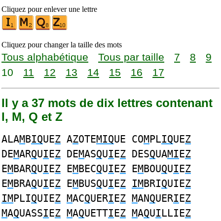
Cliquez pour enlever une lettre
Cliquez pour changer la taille des mots
Tous alphabétique
Tous par taille
7
8
9
10
11
12
13
14
15
16
17
Il y a 37 mots de dix lettres contenant
I, M, Q et Z
ALA
M
B
IQ
UE
Z
A
Z
OTE
MIQ
UE CO
M
PL
IQ
UE
Z
DE
M
AR
Q
U
I
E
Z
DE
M
AS
Q
U
I
E
Z
DES
Q
UA
MI
E
Z
E
M
BAR
Q
U
I
E
Z
E
M
BEC
Q
U
I
E
Z
E
M
BOU
Q
U
I
E
Z
E
M
BRA
Q
U
I
E
Z
E
M
BUS
Q
U
I
E
Z
IM
BRI
Q
UIE
Z
IM
PLI
Q
UIE
Z
M
AC
Q
UER
I
E
Z
M
AN
Q
UER
I
E
Z
M
A
Q
UASS
I
E
Z
M
A
Q
UETT
I
E
Z
M
A
Q
U
I
LLIE
Z