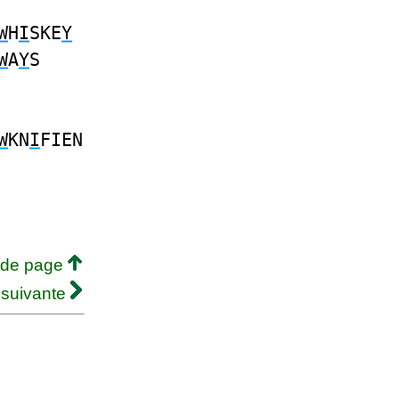
W
H
I
SKE
Y
W
A
Y
S
W
KN
I
FIEN
 de page
 suivante