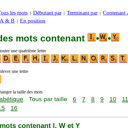
Tous les mots
Débutant par
Terminant par
Contenant
|
|
|
 A & B
En position
|
 des mots contenant
•
•
outer une quatrième lettre
lever une lettre
anger la taille des mots
abétique
Tous par taille
6
7
8
9
10
1
15
16
1 mots contenant I, W et Y