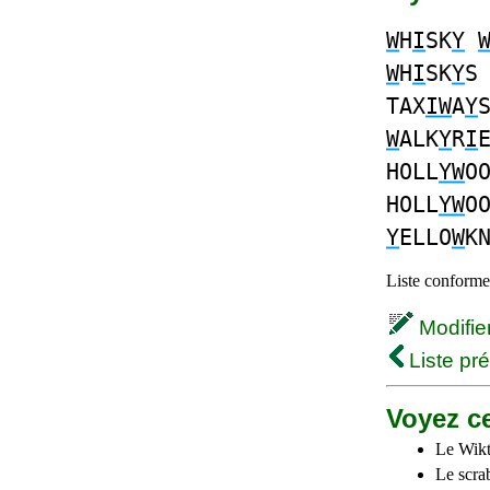
W
H
I
SK
Y
W
H
I
SK
Y
TAX
IW
A
Y
W
ALK
Y
R
I
HOLL
YW
O
HOLL
YW
O
Y
ELLO
W
K
Liste conforme 
Modifier 
Liste pr
Voyez ce
Le Wikt
Le scra