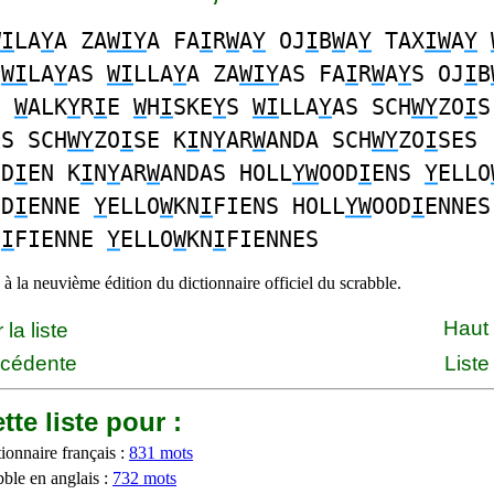
WI
LA
Y
A ZA
WIY
A FA
I
R
W
A
Y
OJ
I
B
W
A
Y
TAX
IW
A
Y
S
WI
LA
Y
AS
WI
LLA
Y
A ZA
WIY
AS FA
I
R
W
A
Y
S OJ
I
B
S
W
ALK
Y
R
I
E
W
H
I
SKE
Y
S
WI
LLA
Y
AS SCH
WY
ZO
I
S
ES SCH
WY
ZO
I
SE K
I
N
Y
AR
W
ANDA SCH
WY
ZO
I
SES
OD
I
EN K
I
N
Y
AR
W
ANDAS HOLL
YW
OOD
I
ENS
Y
ELLO
OD
I
ENNE
Y
ELLO
W
KN
I
FIENS HOLL
YW
OOD
I
ENNES
N
I
FIENNE
Y
ELLO
W
KN
I
FIENNES
à la neuvième édition du dictionnaire officiel du scrabble.
Haut
la liste
écédente
Liste
tte liste pour :
ionnaire français :
831 mots
bble en anglais :
732 mots