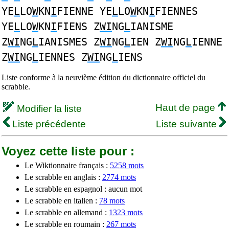
YE
L
LO
W
KN
I
FIENNE YE
L
LO
W
KN
I
FIENNES
YE
L
LO
W
KN
I
FIENS Z
WI
NG
L
IANISME
Z
WI
NG
L
IANISMES Z
WI
NG
L
IEN Z
WI
NG
L
IENNE
Z
WI
NG
L
IENNES Z
WI
NG
L
IENS
Liste conforme à la neuvième édition du dictionnaire officiel du
scrabble.
Haut de page
Modifier la liste
Liste précédente
Liste suivante
Voyez cette liste pour :
Le Wiktionnaire français :
5258 mots
Le scrabble en anglais :
2774 mots
Le scrabble en espagnol : aucun mot
Le scrabble en italien :
78 mots
Le scrabble en allemand :
1323 mots
Le scrabble en roumain :
267 mots