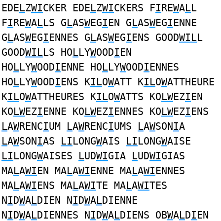
EDE
L
Z
WI
CKER EDE
L
Z
WI
CKERS F
I
RE
W
A
L
L
F
I
RE
W
A
L
LS G
L
AS
W
EG
I
EN G
L
AS
W
EG
I
ENNE
G
L
AS
W
EG
I
ENNES G
L
AS
W
EG
I
ENS GOOD
WIL
L
GOOD
WIL
LS HO
L
LY
W
OOD
I
EN
HO
L
LY
W
OOD
I
ENNE HO
L
LY
W
OOD
I
ENNES
HO
L
LY
W
OOD
I
ENS K
IL
O
W
ATT K
IL
O
W
ATTHEURE
K
IL
O
W
ATTHEURES K
IL
O
W
ATTS KO
LW
EZ
I
EN
KO
LW
EZ
I
ENNE KO
LW
EZ
I
ENNES KO
LW
EZ
I
ENS
L
A
W
RENC
I
UM
L
A
W
RENC
I
UMS
L
A
W
SON
I
A
L
A
W
SON
I
AS
LI
LONG
W
AIS
LI
LONG
W
AISE
LI
LONG
W
AISES
L
UD
WI
GIA
L
UD
WI
GIAS
MA
L
A
WI
EN MA
L
A
WI
ENNE MA
L
A
WI
ENNES
MA
L
A
WI
ENS MA
L
A
WI
TE MA
L
A
WI
TES
N
I
D
W
A
L
DIEN N
I
D
W
A
L
DIENNE
N
I
D
W
A
L
DIENNES N
I
D
W
A
L
DIENS OB
W
A
L
D
I
EN