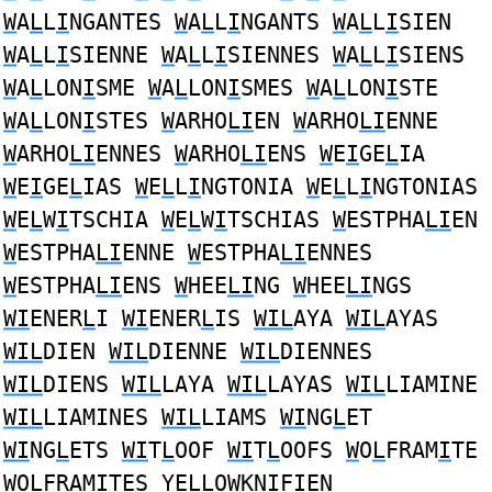
W
A
L
L
I
NGANTES
W
A
L
L
I
NGANTS
W
A
L
L
I
SIEN
W
A
L
L
I
SIENNE
W
A
L
L
I
SIENNES
W
A
L
L
I
SIENS
W
A
L
LON
I
SME
W
A
L
LON
I
SMES
W
A
L
LON
I
STE
W
A
L
LON
I
STES
W
ARHO
LI
EN
W
ARHO
LI
ENNE
W
ARHO
LI
ENNES
W
ARHO
LI
ENS
W
E
I
GE
L
IA
W
E
I
GE
L
IAS
W
E
L
L
I
NGTONIA
W
E
L
L
I
NGTONIAS
W
E
L
W
I
TSCHIA
W
E
L
W
I
TSCHIAS
W
ESTPHA
LI
EN
W
ESTPHA
LI
ENNE
W
ESTPHA
LI
ENNES
W
ESTPHA
LI
ENS
W
HEE
LI
NG
W
HEE
LI
NGS
WI
ENER
L
I
WI
ENER
L
IS
WIL
AYA
WIL
AYAS
WIL
DIEN
WIL
DIENNE
WIL
DIENNES
WIL
DIENS
WIL
LAYA
WIL
LAYAS
WIL
LIAMINE
WIL
LIAMINES
WIL
LIAMS
WI
NG
L
ET
WI
NG
L
ETS
WI
T
L
OOF
WI
T
L
OOFS
W
O
L
FRAM
I
TE
W
O
L
FRAM
I
TES YE
L
LO
W
KN
I
FIEN