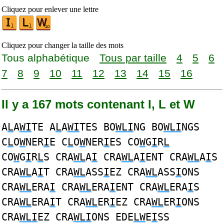
Cliquez pour enlever une lettre
Cliquez pour changer la taille des mots
Tous alphabétique
Tous par taille
4
5
6
7
8
9
10
11
12
13
14
15
16
Il y a 167 mots contenant I, L et W
A
L
A
WI
TE A
L
A
WI
TES BO
WLI
NG BO
WLI
NGS
C
L
O
W
NER
I
E C
L
O
W
NER
I
ES CO
W
G
I
R
L
CO
W
G
I
R
L
S CRA
WL
A
I
CRA
WL
A
I
ENT CRA
WL
A
I
S
CRA
WL
A
I
T CRA
WL
ASS
I
EZ CRA
WL
ASS
I
ONS
CRA
WL
ERA
I
CRA
WL
ERA
I
ENT CRA
WL
ERA
I
S
CRA
WL
ERA
I
T CRA
WL
ER
I
EZ CRA
WL
ER
I
ONS
CRA
WLI
EZ CRA
WLI
ONS EDE
LW
E
I
SS