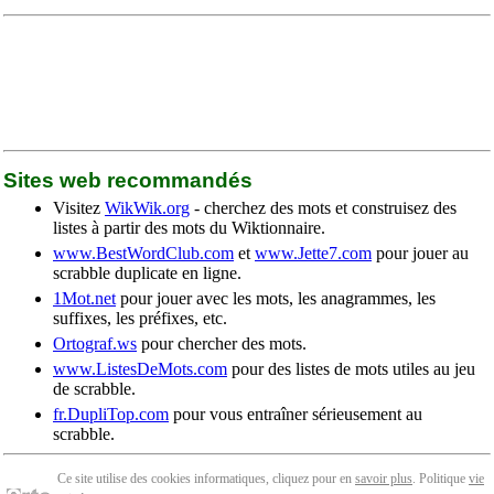
Sites web recommandés
Visitez
WikWik.org
- cherchez des mots et construisez des
listes à partir des mots du Wiktionnaire.
www.BestWordClub.com
et
www.Jette7.com
pour jouer au
scrabble duplicate en ligne.
1Mot.net
pour jouer avec les mots, les anagrammes, les
suffixes, les préfixes, etc.
Ortograf.ws
pour chercher des mots.
www.ListesDeMots.com
pour des listes de mots utiles au jeu
de scrabble.
fr.DupliTop.com
pour vous entraîner sérieusement au
scrabble.
Ce site utilise des cookies informatiques, cliquez pour en
savoir plus
. Politique
vie