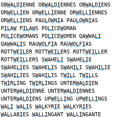
OB
W
A
L
D
I
ENNE OB
W
A
L
D
I
ENNES OB
W
A
L
D
I
ENS
OR
W
E
L
L
I
EN OR
W
E
L
L
I
ENNE OR
W
E
L
L
I
ENNES
OR
W
E
L
L
I
ENS PAU
L
O
W
N
I
A PAU
L
O
W
N
I
AS
P
IL
A
W
P
IL
A
W
S PO
LI
CE
W
OMAN
PO
LI
CE
W
OMANS PO
LI
CE
W
OMEN QA
W
WA
LI
QA
W
WA
LI
S RAU
W
O
L
F
I
A RAU
W
O
L
F
I
AS
ROTT
W
E
IL
ER ROTT
W
E
IL
ERS ROTT
W
E
IL
LER
ROTT
W
E
IL
LERS S
W
AHE
LI
S
W
AHE
LI
E
S
W
AHE
LI
ES S
W
AHE
LI
S S
W
AH
IL
I S
W
AH
IL
IE
S
W
AH
IL
IES S
W
AH
IL
IS T
WIL
L T
WIL
LS
T
WI
R
L
ING T
WI
R
L
INGS UNTER
W
A
L
D
I
EN
UNTER
W
A
L
D
I
ENNE UNTER
W
A
L
D
I
ENNES
UNTER
W
A
L
D
I
ENS UP
W
E
L
L
I
NG UP
W
E
L
L
I
NGS
W
A
LI
W
A
LI
S
W
A
L
KYR
I
E
W
A
L
KYR
I
ES
W
A
L
LAB
I
ES
W
A
L
L
I
NGANT
W
A
L
L
I
NGANTE