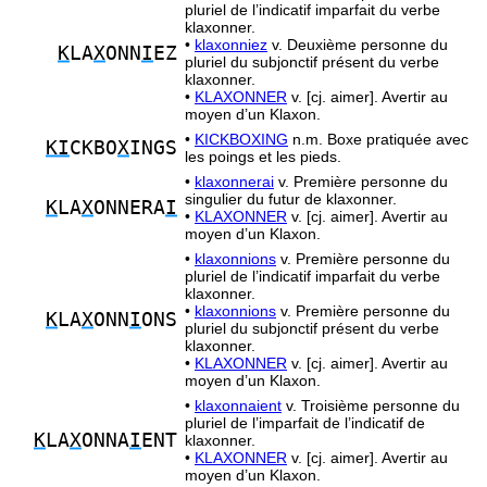
pluriel de l’indicatif imparfait du verbe
klaxonner.
•
klaxonniez
v. Deuxième personne du
K
LA
X
ONN
I
EZ
pluriel du subjonctif présent du verbe
klaxonner.
•
KLAXONNER
v. [cj. aimer]. Avertir au
moyen d’un Klaxon.
•
KICKBOXING
n.m. Boxe pratiquée avec
KI
CKBO
X
INGS
les poings et les pieds.
•
klaxonnerai
v. Première personne du
singulier du futur de klaxonner.
K
LA
X
ONNERA
I
•
KLAXONNER
v. [cj. aimer]. Avertir au
moyen d’un Klaxon.
•
klaxonnions
v. Première personne du
pluriel de l’indicatif imparfait du verbe
klaxonner.
•
klaxonnions
v. Première personne du
K
LA
X
ONN
I
ONS
pluriel du subjonctif présent du verbe
klaxonner.
•
KLAXONNER
v. [cj. aimer]. Avertir au
moyen d’un Klaxon.
•
klaxonnaient
v. Troisième personne du
pluriel de l’imparfait de l’indicatif de
K
LA
X
ONNA
I
ENT
klaxonner.
•
KLAXONNER
v. [cj. aimer]. Avertir au
moyen d’un Klaxon.