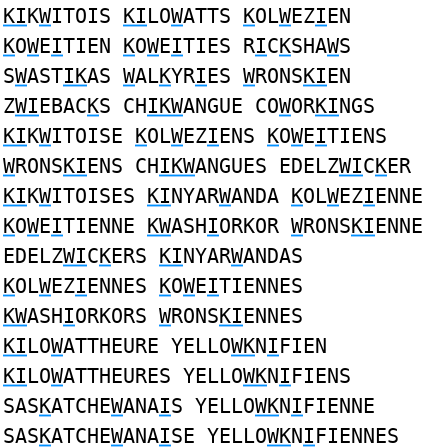
KI
K
W
ITOIS
KI
LO
W
ATTS
K
OL
W
EZ
I
EN
K
O
W
E
I
TIEN
K
O
W
E
I
TIES R
I
C
K
SHA
W
S
S
W
AST
IK
AS
W
AL
K
YR
I
ES
W
RONS
KI
EN
Z
WI
EBAC
K
S CH
IKW
ANGUE CO
W
OR
KI
NGS
KI
K
W
ITOISE
K
OL
W
EZ
I
ENS
K
O
W
E
I
TIENS
W
RONS
KI
ENS CH
IKW
ANGUES EDELZ
WI
C
K
ER
KI
K
W
ITOISES
KI
NYAR
W
ANDA
K
OL
W
EZ
I
ENNE
K
O
W
E
I
TIENNE
KW
ASH
I
ORKOR
W
RONS
KI
ENNE
EDELZ
WI
C
K
ERS
KI
NYAR
W
ANDAS
K
OL
W
EZ
I
ENNES
K
O
W
E
I
TIENNES
KW
ASH
I
ORKORS
W
RONS
KI
ENNES
KI
LO
W
ATTHEURE YELLO
WK
N
I
FIEN
KI
LO
W
ATTHEURES YELLO
WK
N
I
FIENS
SAS
K
ATCHE
W
ANA
I
S YELLO
WK
N
I
FIENNE
SAS
K
ATCHE
W
ANA
I
SE YELLO
WK
N
I
FIENNES