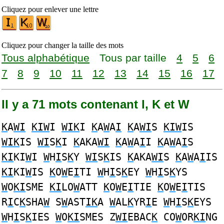
Cliquez pour enlever une lettre
Cliquez pour changer la taille des mots
Tous alphabétique
Tous par taille
4
5
6
7
8
9
10
11
12
13
14
15
16
17
Il y a 71 mots contenant I, K et W
K
A
WI
KIW
I
WIK
I
K
A
W
A
I
K
A
WI
S
KIW
IS
WIK
IS
WI
S
K
I
K
AKA
WI
K
A
W
A
I
I
K
A
W
A
I
S
KI
KI
W
I
W
H
I
S
K
Y
WI
S
K
IS
K
AKA
WI
S
K
A
W
A
I
IS
KI
KI
W
IS
K
O
W
E
I
TI
W
H
I
S
K
EY
W
H
I
S
K
YS
W
O
KI
SME
KI
LO
W
ATT
K
O
W
E
I
TIE
K
O
W
E
I
TIS
R
I
C
K
SHA
W
S
W
AST
IK
A
W
AL
K
YR
I
E
W
H
I
S
K
EYS
W
H
I
S
K
IES
W
O
KI
SMES Z
WI
EBAC
K
CO
W
OR
KI
NG