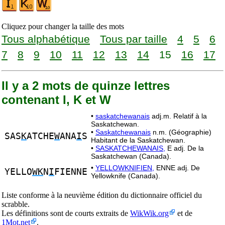
Cliquez pour changer la taille des mots
Tous alphabétique
Tous par taille
4
5
6
7
8
9
10
11
12
13
14
15
16
17
Il y a 2 mots de quinze lettres
contenant I, K et W
•
saskatchewanais
adj.m. Relatif à la
Saskatchewan.
•
Saskatchewanais
n.m. (Géographie)
SAS
K
ATCHE
W
ANA
I
S
Habitant de la Saskatchewan.
•
SASKATCHEWANAIS,
E adj. De la
Saskatchewan (Canada).
•
YELLOWKNIFIEN,
ENNE adj. De
YELLO
WK
N
I
FIENNE
Yellowknife (Canada).
Liste conforme à la neuvième édition du dictionnaire officiel du
scrabble.
Les définitions sont de courts extraits de
WikWik.org
et de
1Mot.net
.