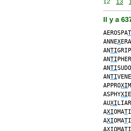
12
13
Il y a 6
AEROSPA
ANNE
X
ER
AN
TI
GRI
AN
TI
PHE
AN
TI
SUD
AN
TI
VEN
APPRO
XI
ASPHY
XI
AU
XI
LIA
A
XI
OMA
T
A
XI
OMA
T
A
XI
OMA
T