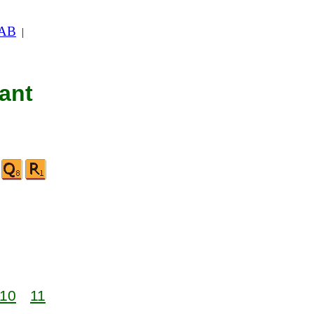
 AB
|
nant
10
11