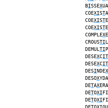
B
I
SSE
X
U
COE
XI
S
T
COE
XI
S
T
COE
XI
S
T
COMPLE
X
CROUS
TI
DEMUL
TI
DESE
X
C
I
DESE
X
C
I
DES
I
NDE
DESO
X
YD
DE
T
A
X
ER
DE
T
O
XI
F
DE
T
O
XI
F
DE
T
O
XI
Q