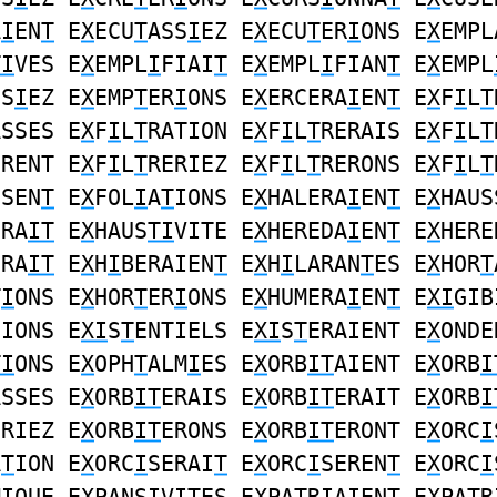
A
I
EN
T
E
X
ECU
T
ASS
I
EZ E
X
ECU
T
ER
I
ONS E
X
EMPL
TI
VES E
X
EMPL
I
FIAI
T
E
X
EMPL
I
FIAN
T
E
X
EMPL
SS
I
EZ E
X
EMP
T
ER
I
ONS E
X
ERCERA
I
EN
T
E
X
F
I
L
T
ASSES E
X
F
I
L
T
RATION E
X
F
I
L
T
RERAIS E
X
F
I
L
T
ERENT E
X
F
I
L
T
RERIEZ E
X
F
I
L
T
RERONS E
X
F
I
L
T
SSEN
T
E
X
FOL
I
A
T
IONS E
X
HALERA
I
EN
T
E
X
HAUS
ERA
IT
E
X
HAUS
TI
VITE E
X
HEREDA
I
EN
T
E
X
HERE
ERA
IT
E
X
H
I
BERAIEN
T
E
X
H
I
LARAN
T
ES E
X
HOR
T
T
I
ONS E
X
HOR
T
ER
I
ONS E
X
HUMERA
I
EN
T
E
XI
GIB
SIONS E
XI
S
T
ENTIELS E
XI
S
T
ERAIENT E
X
ONDE
TI
ONS E
X
OPH
T
ALM
I
ES E
X
ORB
IT
AIENT E
X
ORB
I
ASSES E
X
ORB
IT
ERAIS E
X
ORB
IT
ERAIT E
X
ORB
I
ERIEZ E
X
ORB
IT
ERONS E
X
ORB
IT
ERONT E
X
ORC
I
A
T
ION E
X
ORC
I
SERAI
T
E
X
ORC
I
SEREN
T
E
X
ORC
I