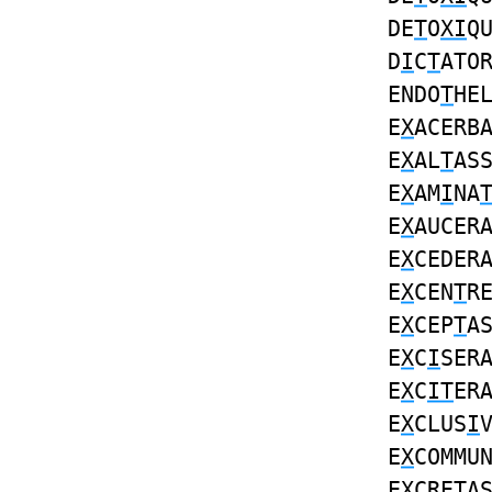
DE
T
O
XI
Q
D
I
C
T
ATO
ENDO
T
HE
E
X
ACERB
E
X
AL
T
AS
E
X
AM
I
NA
E
X
AUCER
E
X
CEDER
E
X
CEN
T
R
E
X
CEP
T
A
E
X
C
I
SER
E
X
C
IT
ER
E
X
CLUS
I
E
X
COMMU
E
X
CRE
T
A