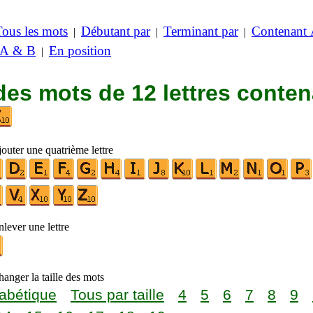
Tous les mots
Débutant par
Terminant par
Contenant
|
|
|
 A & B
En position
|
des mots de 12 lettres conte
outer une quatrième lettre
lever une lettre
anger la taille des mots
abétique
Tous par taille
4
5
6
7
8
9