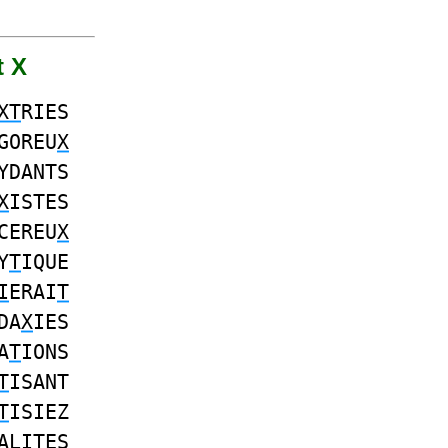
t X
XT
RIES
GOREU
X
YDANTS
X
ISTES
CEREU
X
Y
T
IQUE
I
ERAI
T
DA
X
IES
A
T
IONS
T
ISANT
T
ISIEZ
ALI
T
ES