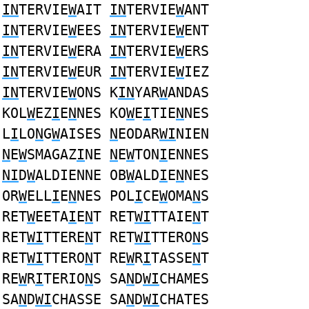
IN
TERVIE
W
AIT
IN
TERVIE
W
ANT
IN
TERVIE
W
EES
IN
TERVIE
W
ENT
IN
TERVIE
W
ERA
IN
TERVIE
W
ERS
IN
TERVIE
W
EUR
IN
TERVIE
W
IEZ
IN
TERVIE
W
ONS K
IN
YAR
W
ANDAS
KOL
W
EZ
I
E
N
NES KO
W
E
I
TIE
N
NES
L
I
LO
N
G
W
AISES
N
EODAR
WI
NIEN
N
E
W
SMAGAZ
I
NE
N
E
W
TON
I
ENNES
NI
D
W
ALDIENNE OB
W
ALD
I
E
N
NES
OR
W
ELL
I
E
N
NES POL
I
CE
W
OMA
N
S
RET
W
EETA
I
E
N
T RET
WI
TTAIE
N
T
RET
WI
TTERE
N
T RET
WI
TTERO
N
S
RET
WI
TTERO
N
T RE
W
R
I
TASSE
N
T
RE
W
R
I
TERIO
N
S SA
N
D
WI
CHAMES
SA
N
D
WI
CHASSE SA
N
D
WI
CHATES