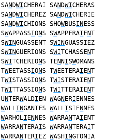
SA
N
D
WI
CHERAI SA
N
D
WI
CHERAS
SA
N
D
WI
CHEREZ SA
N
D
WI
CHERIE
SA
N
D
WI
CHIONS SHO
W
BUS
IN
ESS
S
W
APPASS
I
O
N
S S
W
APPERA
I
E
N
T
S
WIN
GUASSENT S
WIN
GUASSIEZ
S
WIN
GUERIONS S
WI
TCHASSE
N
T
S
WI
TCHERIO
N
S TE
N
N
I
S
W
OMANS
T
W
EETASS
I
O
N
S T
W
EETERA
I
E
N
T
T
WI
STASSIO
N
S T
WI
STERAIE
N
T
T
WI
TTASSIO
N
S T
WI
TTERAIE
N
T
U
N
TER
W
ALD
I
EN
W
AG
N
ER
I
ENNES
W
ALL
IN
GANTES
W
ALL
I
SIE
N
NES
W
ARHOL
I
E
N
NES
W
ARRA
N
TA
I
ENT
W
ARRA
N
TERA
I
S
W
ARRA
N
TERA
I
T
W
ARRA
N
TER
I
EZ
W
ASH
IN
GTONIA