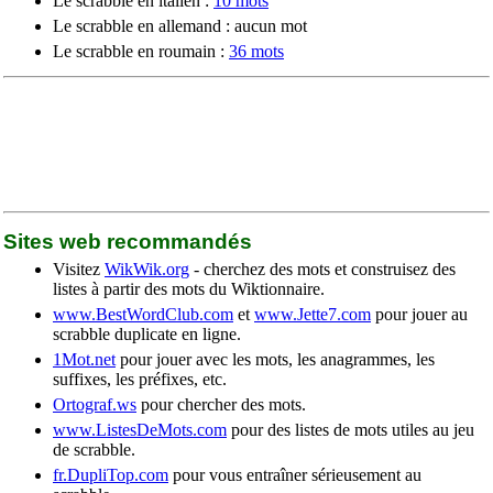
Le scrabble en italien :
10 mots
Le scrabble en allemand : aucun mot
Le scrabble en roumain :
36 mots
Sites web recommandés
Visitez
WikWik.org
- cherchez des mots et construisez des
listes à partir des mots du Wiktionnaire.
www.BestWordClub.com
et
www.Jette7.com
pour jouer au
scrabble duplicate en ligne.
1Mot.net
pour jouer avec les mots, les anagrammes, les
suffixes, les préfixes, etc.
Ortograf.ws
pour chercher des mots.
www.ListesDeMots.com
pour des listes de mots utiles au jeu
de scrabble.
fr.DupliTop.com
pour vous entraîner sérieusement au