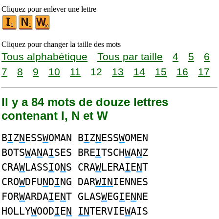
Cliquez pour enlever une lettre
Cliquez pour changer la taille des mots
Tous alphabétique
Tous par taille
4
5
6
7
8
9
10
11
12
13
14
15
16
17
Il y a 84 mots de douze lettres
contenant I, N et W
B
I
Z
N
ESS
W
OMAN B
I
Z
N
ESS
W
OMEN
BOTS
W
A
N
A
I
SES BRE
I
TSCH
W
A
N
Z
CRA
W
LASS
I
O
N
S CRA
W
LERA
I
E
N
T
CRO
W
DFU
N
D
I
NG DAR
WIN
IENNES
FOR
W
ARDA
I
E
N
T GLAS
W
EG
I
E
N
NE
HOLLY
W
OOD
I
E
N
IN
TERVIE
W
AIS