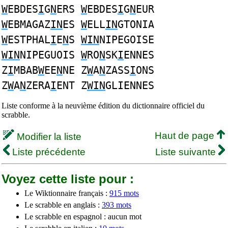
W
EBDES
I
G
N
ERS
W
EBDES
I
G
N
EUR
W
EBMAGAZ
IN
ES
W
ELL
IN
GTONIA
W
ESTPHAL
I
E
N
S
WIN
NIPEGOISE
WIN
NIPEGUOIS
W
RO
N
SK
I
ENNES
Z
I
MBAB
W
EE
N
NE Z
W
A
N
ZASS
I
ONS
Z
W
A
N
ZERA
I
ENT Z
WIN
GLIENNES
Liste conforme à la neuvième édition du dictionnaire officiel du
scrabble.
Haut de page
Modifier la liste
Liste précédente
Liste suivante
Voyez cette liste pour :
Le Wiktionnaire français :
915 mots
Le scrabble en anglais :
393 mots
Le scrabble en espagnol : aucun mot