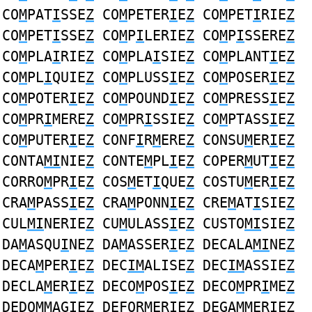
CO
M
PAT
I
SSE
Z
CO
M
PETER
I
E
Z
CO
M
PET
I
RIE
Z
CO
M
PET
I
SSE
Z
CO
M
P
I
LERIE
Z
CO
M
P
I
SSERE
Z
CO
M
PLA
I
RIE
Z
CO
M
PLA
I
SIE
Z
CO
M
PLANT
I
E
Z
CO
M
PL
I
QUIE
Z
CO
M
PLUSS
I
E
Z
CO
M
POSER
I
E
Z
CO
M
POTER
I
E
Z
CO
M
POUND
I
E
Z
CO
M
PRESS
I
E
Z
CO
M
PR
I
MERE
Z
CO
M
PR
I
SSIE
Z
CO
M
PTASS
I
E
Z
CO
M
PUTER
I
E
Z
CONF
I
R
M
ERE
Z
CONSU
M
ER
I
E
Z
CONTA
MI
NIE
Z
CONTE
M
PL
I
E
Z
COPER
M
UT
I
E
Z
CORRO
M
PR
I
E
Z
COS
M
ET
I
QUE
Z
COSTU
M
ER
I
E
Z
CRA
M
PASS
I
E
Z
CRA
M
PONN
I
E
Z
CRE
M
AT
I
SIE
Z
CUL
MI
NERIE
Z
CU
M
ULASS
I
E
Z
CUSTO
MI
SIE
Z
DA
M
ASQU
I
NE
Z
DA
M
ASSER
I
E
Z
DECALA
MI
NE
Z
DECA
M
PER
I
E
Z
DEC
IM
ALISE
Z
DEC
IM
ASSIE
Z
DECLA
M
ER
I
E
Z
DECO
M
POS
I
E
Z
DECO
M
PR
I
ME
Z
DEDO
M
MAG
I
E
Z
DEFOR
M
ER
I
E
Z
DEGA
M
MER
I
E
Z