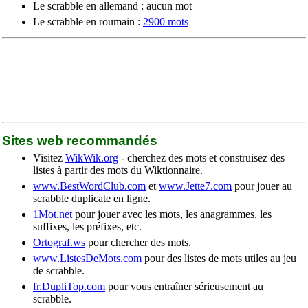
Le scrabble en allemand : aucun mot
Le scrabble en roumain :
2900 mots
Sites web recommandés
Visitez
WikWik.org
- cherchez des mots et construisez des
listes à partir des mots du Wiktionnaire.
www.BestWordClub.com
et
www.Jette7.com
pour jouer au
scrabble duplicate en ligne.
1Mot.net
pour jouer avec les mots, les anagrammes, les
suffixes, les préfixes, etc.
Ortograf.ws
pour chercher des mots.
www.ListesDeMots.com
pour des listes de mots utiles au jeu
de scrabble.
fr.DupliTop.com
pour vous entraîner sérieusement au
scrabble.