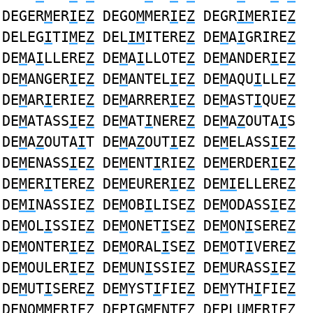
DEGER
M
ER
I
E
Z
DEGO
M
MER
I
E
Z
DEGR
IM
ERIE
Z
DELEG
I
TI
M
E
Z
DEL
IM
ITERE
Z
DE
M
A
I
GRIRE
Z
DE
M
A
I
LLERE
Z
DE
M
A
I
LLOTE
Z
DE
M
ANDER
I
E
Z
DE
M
ANGER
I
E
Z
DE
M
ANTEL
I
E
Z
DE
M
AQU
I
LLE
Z
DE
M
AR
I
ERIE
Z
DE
M
ARRER
I
E
Z
DE
M
AST
I
QUE
Z
DE
M
ATASS
I
E
Z
DE
M
AT
I
NERE
Z
DE
M
A
Z
OUTA
I
S
DE
M
A
Z
OUTA
I
T DE
M
A
Z
OUT
I
EZ DE
M
ELASS
I
E
Z
DE
M
ENASS
I
E
Z
DE
M
ENT
I
RIE
Z
DE
M
ERDER
I
E
Z
DE
M
ER
I
TERE
Z
DE
M
EURER
I
E
Z
DE
MI
ELLERE
Z
DE
MI
NASSIE
Z
DE
M
OB
I
LISE
Z
DE
M
ODASS
I
E
Z
DE
M
OL
I
SSIE
Z
DE
M
ONET
I
SE
Z
DE
M
ON
I
SERE
Z
DE
M
ONTER
I
E
Z
DE
M
ORAL
I
SE
Z
DE
M
OT
I
VERE
Z
DE
M
OULER
I
E
Z
DE
M
UN
I
SSIE
Z
DE
M
URASS
I
E
Z
DE
M
UT
I
SERE
Z
DE
M
YST
I
FIE
Z
DE
M
YTH
I
FIE
Z
DENO
M
MER
I
E
Z
DEP
I
G
M
ENTE
Z
DEPLU
M
ER
I
E
Z