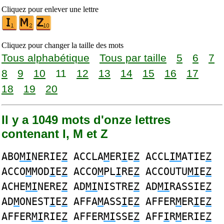
Cliquez pour enlever une lettre
Cliquez pour changer la taille des mots
Tous alphabétique
Tous par taille
5
6
7
8
9
10
11
12
13
14
15
16
17
18
19
20
Il y a 1049 mots d'onze lettres
contenant I, M et Z
ABO
MI
NERIE
Z
ACCLA
M
ER
I
E
Z
ACCL
IM
ATIE
Z
ACCO
M
MOD
I
E
Z
ACCO
M
PL
I
RE
Z
ACCOUTU
MI
E
Z
ACHE
MI
NERE
Z
AD
MI
NISTRE
Z
AD
MI
RASSIE
Z
AD
M
ONEST
I
E
Z
AFFA
M
ASS
I
E
Z
AFFER
M
ER
I
E
Z
AFFER
MI
RIE
Z
AFFER
MI
SSE
Z
AFF
I
R
M
ERIE
Z