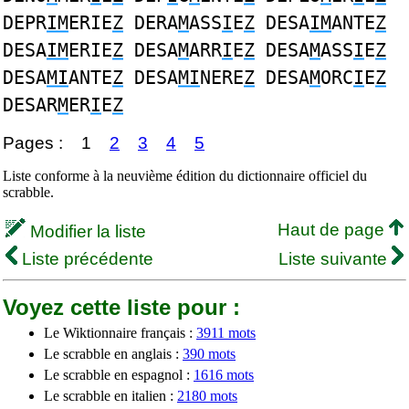
DEPR
IM
ERIE
Z
DERA
M
ASS
I
E
Z
DESA
IM
ANTE
Z
DESA
IM
ERIE
Z
DESA
M
ARR
I
E
Z
DESA
M
ASS
I
E
Z
DESA
MI
ANTE
Z
DESA
MI
NERE
Z
DESA
M
ORC
I
E
Z
DESAR
M
ER
I
E
Z
Pages :
1
2
3
4
5
Liste conforme à la neuvième édition du dictionnaire officiel du
scrabble.
Haut de page
Modifier la liste
Liste précédente
Liste suivante
Voyez cette liste pour :
Le Wiktionnaire français :
3911 mots
Le scrabble en anglais :
390 mots
Le scrabble en espagnol :
1616 mots
Le scrabble en italien :
2180 mots