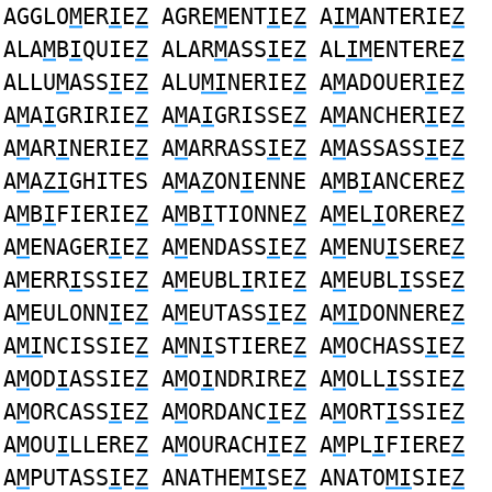
AGGLO
M
ER
I
E
Z
AGRE
M
ENT
I
E
Z
A
IM
ANTERIE
Z
ALA
M
B
I
QUIE
Z
ALAR
M
ASS
I
E
Z
AL
IM
ENTERE
Z
ALLU
M
ASS
I
E
Z
ALU
MI
NERIE
Z
A
M
ADOUER
I
E
Z
A
M
A
I
GRIRIE
Z
A
M
A
I
GRISSE
Z
A
M
ANCHER
I
E
Z
A
M
AR
I
NERIE
Z
A
M
ARRASS
I
E
Z
A
M
ASSASS
I
E
Z
A
M
A
ZI
GHITES A
M
A
Z
ON
I
ENNE A
M
B
I
ANCERE
Z
A
M
B
I
FIERIE
Z
A
M
B
I
TIONNE
Z
A
M
EL
I
ORERE
Z
A
M
ENAGER
I
E
Z
A
M
ENDASS
I
E
Z
A
M
ENU
I
SERE
Z
A
M
ERR
I
SSIE
Z
A
M
EUBL
I
RIE
Z
A
M
EUBL
I
SSE
Z
A
M
EULONN
I
E
Z
A
M
EUTASS
I
E
Z
A
MI
DONNERE
Z
A
MI
NCISSIE
Z
A
M
N
I
STIERE
Z
A
M
OCHASS
I
E
Z
A
M
OD
I
ASSIE
Z
A
M
O
I
NDRIRE
Z
A
M
OLL
I
SSIE
Z
A
M
ORCASS
I
E
Z
A
M
ORDANC
I
E
Z
A
M
ORT
I
SSIE
Z
A
M
OU
I
LLERE
Z
A
M
OURACH
I
E
Z
A
M
PL
I
FIERE
Z
A
M
PUTASS
I
E
Z
ANATHE
MI
SE
Z
ANATO
MI
SIE
Z