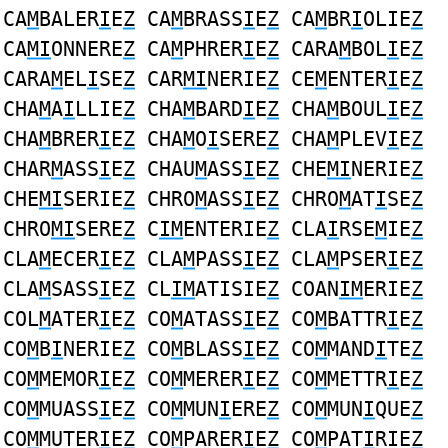
CA
M
BALER
I
E
Z
CA
M
BRASS
I
E
Z
CA
M
BR
I
OLIE
Z
CA
MI
ONNERE
Z
CA
M
PHRER
I
E
Z
CARA
M
BOL
I
E
Z
CARA
M
EL
I
SE
Z
CAR
MI
NERIE
Z
CE
M
ENTER
I
E
Z
CHA
M
A
I
LLIE
Z
CHA
M
BARD
I
E
Z
CHA
M
BOUL
I
E
Z
CHA
M
BRER
I
E
Z
CHA
M
O
I
SERE
Z
CHA
M
PLEV
I
E
Z
CHAR
M
ASS
I
E
Z
CHAU
M
ASS
I
E
Z
CHE
MI
NERIE
Z
CHE
MI
SERIE
Z
CHRO
M
ASS
I
E
Z
CHRO
M
AT
I
SE
Z
CHRO
MI
SERE
Z
C
IM
ENTERIE
Z
CLA
I
RSE
M
IE
Z
CLA
M
ECER
I
E
Z
CLA
M
PASS
I
E
Z
CLA
M
PSER
I
E
Z
CLA
M
SASS
I
E
Z
CL
IM
ATISIE
Z
COAN
IM
ERIE
Z
COL
M
ATER
I
E
Z
CO
M
ATASS
I
E
Z
CO
M
BATTR
I
E
Z
CO
M
B
I
NERIE
Z
CO
M
BLASS
I
E
Z
CO
M
MAND
I
TE
Z
CO
M
MEMOR
I
E
Z
CO
M
MERER
I
E
Z
CO
M
METTR
I
E
Z
CO
M
MUASS
I
E
Z
CO
M
MUN
I
ERE
Z
CO
M
MUN
I
QUE
Z
CO
M
MUTER
I
E
Z
CO
M
PARER
I
E
Z
CO
M
PAT
I
RIE
Z