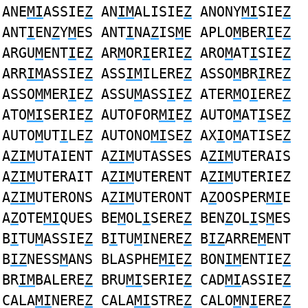
ANE
MI
ASSIE
Z
AN
IM
ALISIE
Z
ANONY
MI
SIE
Z
ANT
I
EN
Z
Y
M
ES ANT
I
NA
Z
IS
M
E APLO
M
BER
I
E
Z
ARGU
M
ENT
I
E
Z
AR
M
OR
I
ERIE
Z
ARO
M
AT
I
SIE
Z
ARR
IM
ASSIE
Z
ASS
IM
ILERE
Z
ASSO
M
BR
I
RE
Z
ASSO
M
MER
I
E
Z
ASSU
M
ASS
I
E
Z
ATER
M
O
I
ERE
Z
ATO
MI
SERIE
Z
AUTOFOR
MI
E
Z
AUTO
M
AT
I
SE
Z
AUTO
M
UT
I
LE
Z
AUTONO
MI
SE
Z
AX
I
O
M
ATISE
Z
A
ZIM
UTAIENT A
ZIM
UTASSES A
ZIM
UTERAIS
A
ZIM
UTERAIT A
ZIM
UTERENT A
ZIM
UTERIEZ
A
ZIM
UTERONS A
ZIM
UTERONT A
Z
OOSPER
MI
E
A
Z
OTE
MI
QUES BE
M
OL
I
SERE
Z
BEN
Z
OL
I
S
M
ES
B
I
TU
M
ASSIE
Z
B
I
TU
M
INERE
Z
B
IZ
ARRE
M
ENT
B
IZ
NESS
M
ANS BLASPHE
MI
E
Z
BON
IM
ENTIE
Z
BR
IM
BALERE
Z
BRU
MI
SERIE
Z
CAD
MI
ASSIE
Z
CALA
MI
NERE
Z
CALA
MI
STRE
Z
CALO
M
N
I
ERE
Z