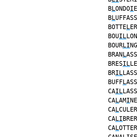
B
L
ONDO
I
B
L
UFFAS
BOTTE
L
E
BOU
IL
LO
BOUR
LI
N
BRAN
L
AS
BRES
IL
L
BR
IL
LAS
BUFF
L
AS
CA
IL
LAS
CA
L
AM
I
N
CA
L
CULE
CA
LI
BRE
CA
L
OTTE