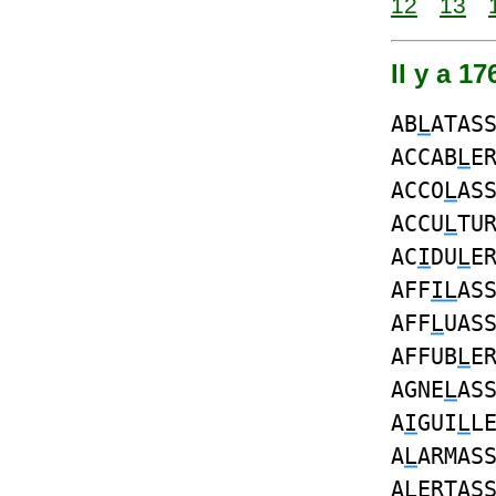
12
13
Il y a 1
AB
L
ATAS
ACCAB
L
E
ACCO
L
AS
ACCU
L
TU
AC
I
DU
L
E
AFF
IL
AS
AFF
L
UAS
AFFUB
L
E
AGNE
L
AS
A
I
GUI
L
L
A
L
ARMAS
A
L
ERTAS