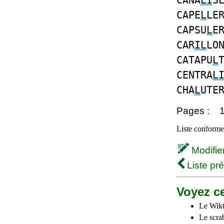
CANA
LI
S
CAPE
L
LE
CAPSU
L
E
CAR
IL
LO
CATAPU
L
CENTRA
L
CHA
L
UTE
Pages :
Liste conforme 
Modifier 
Liste pr
Voyez ce
Le Wikt
Le scra