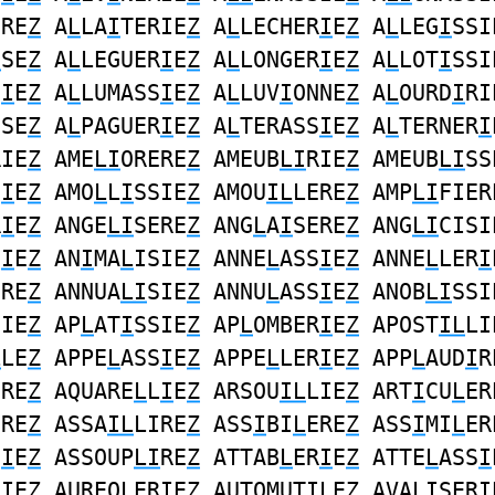
ERE
Z
A
L
LA
I
TERIE
Z
A
L
LECHER
I
E
Z
A
L
LEG
I
SSI
I
SE
Z
A
L
LEGUER
I
E
Z
A
L
LONGER
I
E
Z
A
L
LOT
I
SSI
S
I
E
Z
A
L
LUMASS
I
E
Z
A
L
LUV
I
ONNE
Z
A
L
OURD
I
RI
SSE
Z
A
L
PAGUER
I
E
Z
A
L
TERASS
I
E
Z
A
L
TERNER
I
RIE
Z
AME
LI
ORERE
Z
AMEUB
LI
RIE
Z
AMEUB
LI
SS
N
I
E
Z
AMO
L
L
I
SSIE
Z
AMOU
IL
LERE
Z
AMP
LI
FIER
R
I
E
Z
ANGE
LI
SERE
Z
ANG
L
A
I
SERE
Z
ANG
LI
CISI
S
I
E
Z
AN
I
MA
L
ISIE
Z
ANNE
L
ASS
I
E
Z
ANNE
L
LER
I
ERE
Z
ANNUA
LI
SIE
Z
ANNU
L
ASS
I
E
Z
ANOB
LI
SSI
SIE
Z
AP
L
AT
I
SSIE
Z
AP
L
OMBER
I
E
Z
APOST
IL
LI
L
LE
Z
APPE
L
ASS
I
E
Z
APPE
L
LER
I
E
Z
APP
L
AUD
I
R
ERE
Z
AQUARE
L
L
I
E
Z
ARSOU
IL
LIE
Z
ART
I
CU
L
ER
ERE
Z
ASSA
IL
LIRE
Z
ASS
I
BI
L
ERE
Z
ASS
I
MI
L
ER
S
I
E
Z
ASSOUP
LI
RE
Z
ATTAB
L
ER
I
E
Z
ATTE
L
ASS
I
R
I
E
Z
AUREO
L
ER
I
E
Z
AUTOMUT
IL
E
Z
AVA
LI
SERI