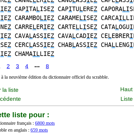
ERE
Z
CANNE
L
ER
I
E
Z
CANU
L
ASS
I
E
Z
CAPE
L
ASS
I
R
I
E
Z
CAP
I
TA
L
ISE
Z
CAP
I
TU
L
ERE
Z
CAPORA
LI
S
R
I
E
Z
CARAMBO
LI
E
Z
CARAME
LI
SE
Z
CARCA
IL
LI
NNE
Z
CARRE
L
ER
I
E
Z
CARTE
L
L
I
SE
Z
CATA
L
OGU
I
T
I
E
Z
CAVA
L
ASS
I
E
Z
CAVA
L
CAD
I
E
Z
CE
L
EBRER
I
I
SE
Z
CERC
L
ASS
I
E
Z
CHAB
L
ASS
I
E
Z
CHA
L
LENG
I
R
I
E
Z
CHAMA
IL
LIE
Z
1
2
3
4
8
•••
à la neuvième édition du dictionnaire officiel du scrabble.
Haut
la liste
écédente
Liste
tte liste pour :
ionnaire français :
6800 mots
bble en anglais :
659 mots