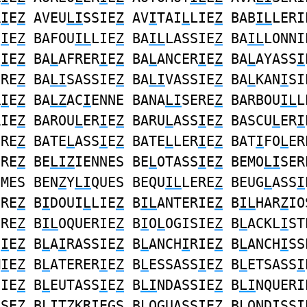
R
I
E
Z
AVEU
LI
SSIE
Z
AV
I
TAI
L
LIE
Z
BAB
IL
LERI
S
I
E
Z
BAFOU
IL
LIE
Z
BA
IL
LASSIE
Z
BA
IL
LONNI
S
I
E
Z
BA
L
AFRER
I
E
Z
BA
L
ANCER
I
E
Z
BA
L
AYASS
I
ERE
Z
BA
LI
SASSIE
Z
BA
LI
VASSIE
Z
BA
L
KAN
I
SI
R
I
E
Z
BA
LZ
AC
I
ENNE BANA
LI
SERE
Z
BARBOU
IL
L
RIE
Z
BAROU
L
ER
I
E
Z
BARU
L
ASS
I
E
Z
BASCU
L
ER
I
ERE
Z
BATE
L
ASS
I
E
Z
BATE
L
LER
I
E
Z
BAT
I
FO
L
ER
ERE
Z
BE
LIZ
IENNES BE
L
OTASS
I
E
Z
BEMO
LI
SER
SMES BEN
Z
Y
LI
QUES BEQU
IL
LERE
Z
BEUG
L
ASS
I
ERE
Z
B
I
DOUI
L
LIE
Z
B
IL
ANTERIE
Z
B
IL
HAR
Z
IO
ERE
Z
B
IL
OQUERIE
Z
B
I
O
L
OGISIE
Z
B
L
ACKL
I
ST
S
I
E
Z
B
L
A
I
RASSIE
Z
B
L
ANCH
I
RIE
Z
B
L
ANCH
I
SS
M
I
E
Z
B
L
ATERER
I
E
Z
B
L
ESSASS
I
E
Z
B
L
ETSASS
I
SIE
Z
B
L
EUTASS
I
E
Z
B
LI
NDASSIE
Z
B
LI
NQUERI
ISE
Z
B
LI
T
Z
KRIEGS B
L
OGUASS
I
E
Z
B
L
OND
I
SSI