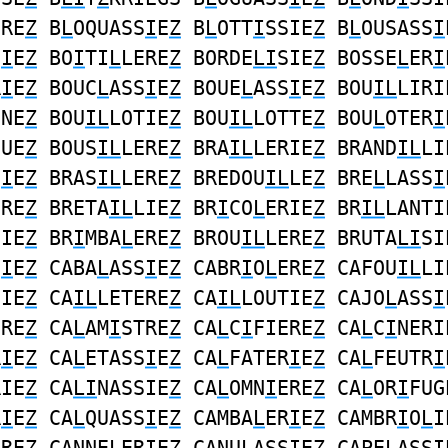
ERE
Z
B
L
OQUASS
I
E
Z
B
L
OTT
I
SSIE
Z
B
L
OUSASS
I
S
I
E
Z
BO
I
TI
L
LERE
Z
BORDE
LI
SIE
Z
BOSSE
L
ER
I
R
I
E
Z
BOUC
L
ASS
I
E
Z
BOUE
L
ASS
I
E
Z
BOU
IL
LIRI
NNE
Z
BOU
IL
LOTIE
Z
BOU
IL
LOTTE
Z
BOU
L
OTER
I
GUE
Z
BOUS
IL
LERE
Z
BRA
IL
LERIE
Z
BRAND
IL
LI
S
I
E
Z
BRAS
IL
LERE
Z
BREDOU
IL
LE
Z
BRE
L
LASS
I
ERE
Z
BRETA
IL
LIE
Z
BR
I
CO
L
ERIE
Z
BR
IL
LANTI
SIE
Z
BR
I
MBA
L
ERE
Z
BROU
IL
LERE
Z
BRUTA
LI
SI
S
I
E
Z
CABA
L
ASS
I
E
Z
CABR
I
O
L
ERE
Z
CAFOU
IL
LI
SIE
Z
CA
IL
LETERE
Z
CA
IL
LOUTIE
Z
CAJO
L
ASS
I
ERE
Z
CA
L
AM
I
STRE
Z
CA
L
C
I
FIERE
Z
CA
L
C
I
NERI
R
I
E
Z
CA
L
ETASS
I
E
Z
CA
L
FATER
I
E
Z
CA
L
FEUTR
I
RIE
Z
CA
LI
NASSIE
Z
CA
L
OMN
I
ERE
Z
CA
L
OR
I
FUG
R
I
E
Z
CA
L
QUASS
I
E
Z
CAMBA
L
ER
I
E
Z
CAMBR
I
O
L
I