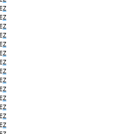
E
Z
E
Z
E
Z
E
Z
E
Z
E
Z
E
Z
E
Z
E
Z
E
Z
E
Z
E
Z
E
Z
E
Z