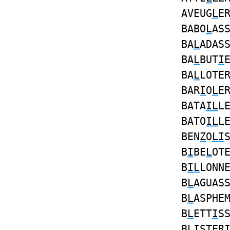
AVEUG
L
E
BABO
L
AS
BA
L
ADAS
BA
L
BUT
I
BA
L
LOTE
BAR
I
O
L
E
BATA
IL
L
BATO
IL
L
BEN
Z
O
LI
B
I
BE
L
OT
B
IL
LONN
B
L
AGUAS
B
L
ASPHE
B
L
ETT
I
S
B
LI
STER