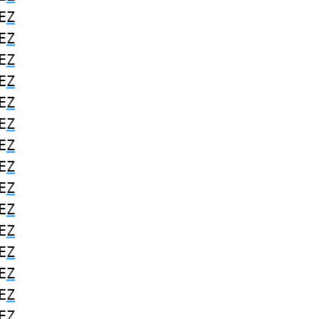
E
Z
E
Z
E
Z
E
Z
E
Z
E
Z
E
Z
E
Z
E
Z
E
Z
E
Z
E
Z
E
Z
E
Z
E
Z