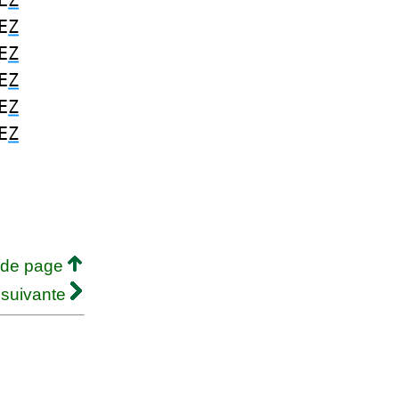
E
Z
E
Z
E
Z
E
Z
E
Z
E
Z
 de page
 suivante