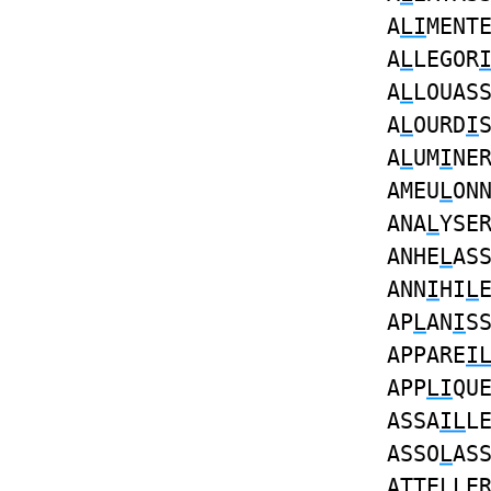
A
LI
MENT
A
L
LEGOR
A
L
LOUAS
A
L
OURD
I
A
L
UM
I
NE
AMEU
L
ON
ANA
L
YSE
ANHE
L
AS
ANN
I
HI
L
AP
L
AN
I
S
APPARE
I
APP
LI
QU
ASSA
IL
L
ASSO
L
AS
ATTE
L
LE