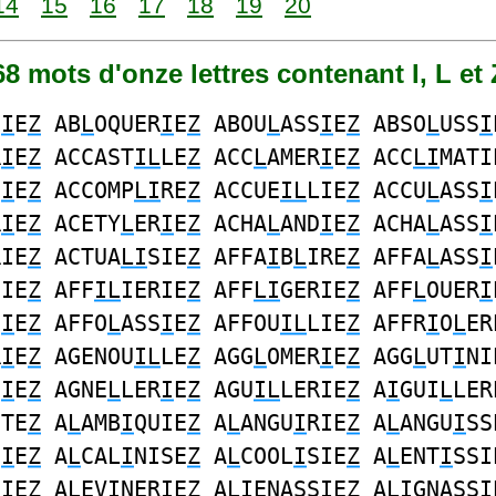
14
15
16
17
18
19
20
768 mots d'onze lettres contenant I, L et 
S
I
E
Z
AB
L
OQUER
I
E
Z
ABOU
L
ASS
I
E
Z
ABSO
L
USS
I
R
I
E
Z
ACCAST
IL
LE
Z
ACC
L
AMER
I
E
Z
ACC
LI
MATI
S
I
E
Z
ACCOMP
LI
RE
Z
ACCUE
IL
LIE
Z
ACCU
L
ASS
I
R
I
E
Z
ACETY
L
ER
I
E
Z
ACHA
L
AND
I
E
Z
ACHA
L
ASS
I
RIE
Z
ACTUA
LI
SIE
Z
AFFA
I
B
L
IRE
Z
AFFA
L
ASS
I
SIE
Z
AFF
IL
IERIE
Z
AFF
LI
GERIE
Z
AFF
L
OUER
I
S
I
E
Z
AFFO
L
ASS
I
E
Z
AFFOU
IL
LIE
Z
AFFR
I
O
L
ER
R
I
E
Z
AGENOU
IL
LE
Z
AGG
L
OMER
I
E
Z
AGG
L
UT
I
NI
S
I
E
Z
AGNE
L
LER
I
E
Z
AGU
IL
LERIE
Z
A
I
GUI
L
LER
ETE
Z
A
L
AMB
I
QUIE
Z
A
L
ANGU
I
RIE
Z
A
L
ANGU
I
SS
S
I
E
Z
A
L
CAL
I
NISE
Z
A
L
COOL
I
SIE
Z
A
L
ENT
I
SSI
S
I
E
Z
A
L
EV
I
NERIE
Z
A
LI
ENASSIE
Z
A
LI
GNASSI