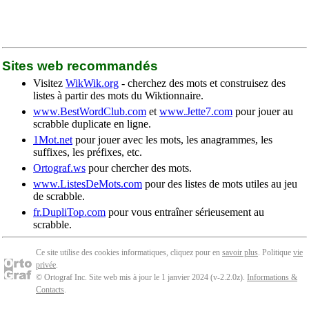
Sites web recommandés
Visitez
WikWik.org
- cherchez des mots et construisez des
listes à partir des mots du Wiktionnaire.
www.BestWordClub.com
et
www.Jette7.com
pour jouer au
scrabble duplicate en ligne.
1Mot.net
pour jouer avec les mots, les anagrammes, les
suffixes, les préfixes, etc.
Ortograf.ws
pour chercher des mots.
www.ListesDeMots.com
pour des listes de mots utiles au jeu
de scrabble.
fr.DupliTop.com
pour vous entraîner sérieusement au
scrabble.
Ce site utilise des cookies informatiques, cliquez pour en
savoir plus
. Politique
vie
privée
.
© Ortograf Inc. Site web mis à jour le 1 janvier 2024 (v-2.2.0
z
).
Informations &
Contacts
.