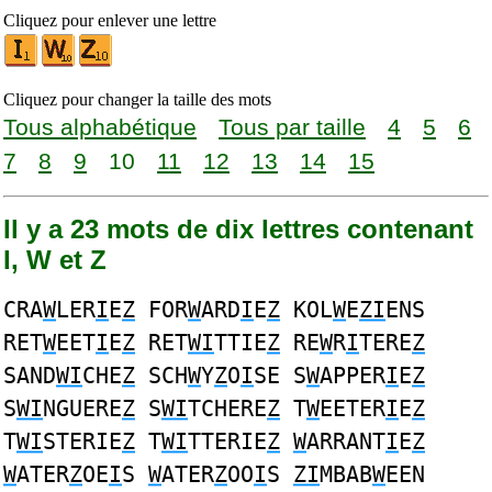
Cliquez pour enlever une lettre
Cliquez pour changer la taille des mots
Tous alphabétique
Tous par taille
4
5
6
7
8
9
10
11
12
13
14
15
Il y a 23 mots de dix lettres contenant
I, W et Z
CRA
W
LER
I
E
Z
FOR
W
ARD
I
E
Z
KOL
W
E
ZI
ENS
RET
W
EET
I
E
Z
RET
WI
TTIE
Z
RE
W
R
I
TERE
Z
SAND
WI
CHE
Z
SCH
W
Y
Z
O
I
SE S
W
APPER
I
E
Z
S
WI
NGUERE
Z
S
WI
TCHERE
Z
T
W
EETER
I
E
Z
T
WI
STERIE
Z
T
WI
TTERIE
Z
W
ARRANT
I
E
Z
W
ATER
Z
OE
I
S
W
ATER
Z
OO
I
S
ZI
MBAB
W
EEN