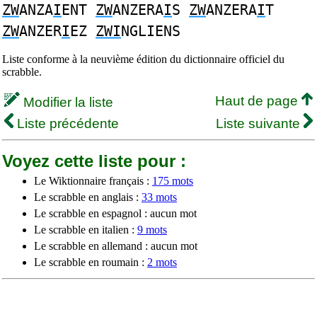
ZW
ANZA
I
ENT
ZW
ANZERA
I
S
ZW
ANZERA
I
T
ZW
ANZER
I
EZ
ZWI
NGLIENS
Liste conforme à la neuvième édition du dictionnaire officiel du
scrabble.
Haut de page
Modifier la liste
Liste précédente
Liste suivante
Voyez cette liste pour :
Le Wiktionnaire français :
175 mots
Le scrabble en anglais :
33 mots
Le scrabble en espagnol : aucun mot
Le scrabble en italien :
9 mots
Le scrabble en allemand : aucun mot
Le scrabble en roumain :
2 mots