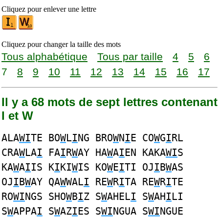
Cliquez pour enlever une lettre
Cliquez pour changer la taille des mots
Tous alphabétique
Tous par taille
4
5
6
7
8
9
10
11
12
13
14
15
16
17
Il y a 68 mots de sept lettres contenant
I et W
ALA
WI
TE BO
W
L
I
NG BRO
W
N
I
E CO
W
G
I
RL
CRA
W
LA
I
FA
I
R
W
AY HA
W
A
I
EN KAKA
WI
S
KA
W
A
I
IS K
I
KI
W
IS KO
W
E
I
TI OJ
I
B
W
AS
OJ
I
B
W
AY QA
W
WAL
I
RE
W
R
I
TA RE
W
R
I
TE
RO
WI
NGS SHO
W
B
I
Z S
W
AHEL
I
S
W
AH
I
LI
S
W
APPA
I
S
W
AZ
I
ES S
WI
NGUA S
WI
NGUE