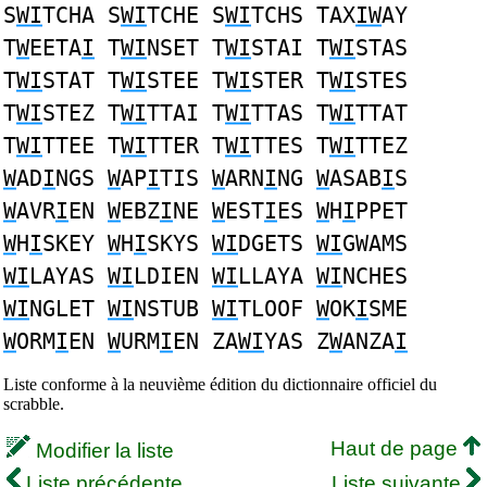
S
WI
TCHA S
WI
TCHE S
WI
TCHS TAX
IW
AY
T
W
EETA
I
T
WI
NSET T
WI
STAI T
WI
STAS
T
WI
STAT T
WI
STEE T
WI
STER T
WI
STES
T
WI
STEZ T
WI
TTAI T
WI
TTAS T
WI
TTAT
T
WI
TTEE T
WI
TTER T
WI
TTES T
WI
TTEZ
W
AD
I
NGS
W
AP
I
TIS
W
ARN
I
NG
W
ASAB
I
S
W
AVR
I
EN
W
EBZ
I
NE
W
EST
I
ES
W
H
I
PPET
W
H
I
SKEY
W
H
I
SKYS
WI
DGETS
WI
GWAMS
WI
LAYAS
WI
LDIEN
WI
LLAYA
WI
NCHES
WI
NGLET
WI
NSTUB
WI
TLOOF
W
OK
I
SME
W
ORM
I
EN
W
URM
I
EN ZA
WI
YAS Z
W
ANZA
I
Liste conforme à la neuvième édition du dictionnaire officiel du
scrabble.
Haut de page
Modifier la liste
Liste précédente
Liste suivante