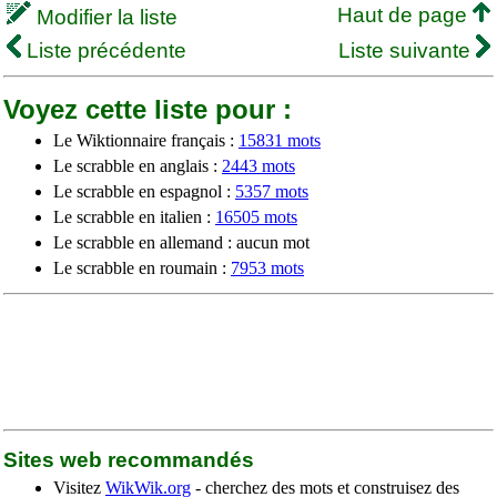
Haut de page
Modifier la liste
Liste précédente
Liste suivante
Voyez cette liste pour :
Le Wiktionnaire français :
15831 mots
Le scrabble en anglais :
2443 mots
Le scrabble en espagnol :
5357 mots
Le scrabble en italien :
16505 mots
Le scrabble en allemand : aucun mot
Le scrabble en roumain :
7953 mots
Sites web recommandés
Visitez
WikWik.org
- cherchez des mots et construisez des