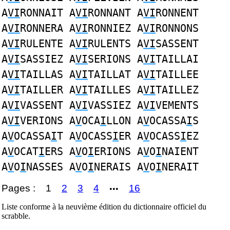
A
VI
RONNAIT A
VI
RONNANT A
VI
RONNENT
A
VI
RONNERA A
VI
RONNIEZ A
VI
RONNONS
A
VI
RULENTE A
VI
RULENTS A
VI
SASSENT
A
VI
SASSIEZ A
VI
SERIONS A
VI
TAILLAI
A
VI
TAILLAS A
VI
TAILLAT A
VI
TAILLEE
A
VI
TAILLER A
VI
TAILLES A
VI
TAILLEZ
A
VI
VASSENT A
VI
VASSIEZ A
VI
VEMENTS
A
VI
VERIONS A
V
OCA
I
LLON A
V
OCASSA
I
S
A
V
OCASSA
I
T A
V
OCASS
I
ER A
V
OCASS
I
EZ
A
V
OCAT
I
ERS A
V
O
I
ERIONS A
V
O
I
NAIENT
A
V
O
I
NASSES A
V
O
I
NERAIS A
V
O
I
NERAIT
Pages :
1
2
3
4
16
•••
Liste conforme à la neuvième édition du dictionnaire officiel du
scrabble.