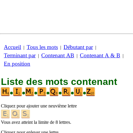
Accueil
Tous les mots
Débutant par
|
|
|
Terminant par
Contenant AB
Contenant A & B
|
|
|
En position
Liste des mots contenant
•
•
•
•
•
•
•
Cliquez pour ajouter une neuvième lettre
Vous avez atteint la limite de 8 lettres.
Cliquez pour enlever une lettre