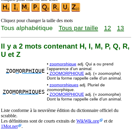
Cliquez pour changer la taille des mots
Tous alphabétique
Tous par taille
12
13
Il y a 2 mots contenant H, I, M, P, Q, R,
U et Z
•
zoomorphique
adj. Qui a ou prend
l’apparence d’un animal.
Z
OO
M
O
RPHIQU
E
•
ZOOMORPHIQUE
adj. (= zoomorphe)
Dont la forme rappelle celle d’un animal.
•
zoomorphiques
adj. Pluriel de
zoomorphique.
Z
OO
M
O
RPHIQU
ES
•
ZOOMORPHIQUE
adj. (= zoomorphe)
Dont la forme rappelle celle d’un animal.
Liste conforme à la neuvième édition du dictionnaire officiel du
scrabble.
Les définitions sont de courts extraits de
WikWik.org
et de
1Mot.net
.