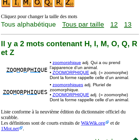
Cliquez pour changer la taille des mots
Tous alphabétique
Tous par taille
12
13
Il y a 2 mots contenant H, I, M, O, Q, R
et Z
•
zoomorphique
adj. Qui a ou prend
l’apparence d’un animal.
ZO
O
M
O
R
P
HIQ
UE
•
ZOOMORPHIQUE
adj. (= zoomorphe)
Dont la forme rappelle celle d’un animal.
•
zoomorphiques
adj. Pluriel de
zoomorphique.
ZO
O
M
O
R
P
HIQ
UES
•
ZOOMORPHIQUE
adj. (= zoomorphe)
Dont la forme rappelle celle d’un animal.
Liste conforme à la neuvième édition du dictionnaire officiel du
scrabble.
Les définitions sont de courts extraits de
WikWik.org
et de
1Mot.net
.