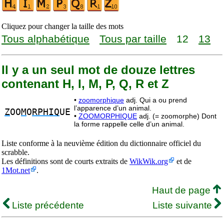
Cliquez pour changer la taille des mots
Tous alphabétique
Tous par taille
12
13
Il y a un seul mot de douze lettres
contenant H, I, M, P, Q, R et Z
•
zoomorphique
adj. Qui a ou prend
l’apparence d’un animal.
Z
OO
M
O
RPHIQ
UE
•
ZOOMORPHIQUE
adj. (= zoomorphe) Dont
la forme rappelle celle d’un animal.
Liste conforme à la neuvième édition du dictionnaire officiel du
scrabble.
Les définitions sont de courts extraits de
WikWik.org
et de
1Mot.net
.
Haut de page
Liste précédente
Liste suivante