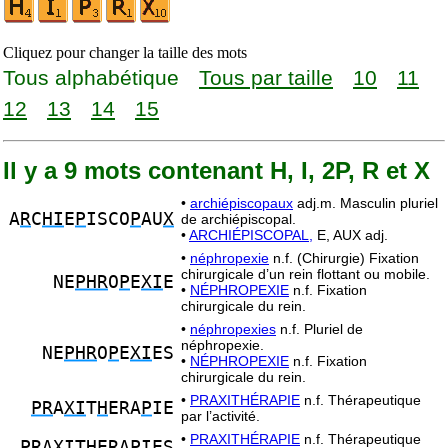
Cliquez pour changer la taille des mots
Tous alphabétique
Tous par taille
10
11
12
13
14
15
Il y a 9 mots contenant H, I, 2P, R et X
•
archiépiscopaux
adj.m. Masculin pluriel
A
R
C
HI
E
P
ISCO
P
AU
X
de archiépiscopal.
•
ARCHIÉPISCOPAL,
E, AUX adj.
•
néphropexie
n.f. (Chirurgie) Fixation
chirurgicale d’un rein flottant ou mobile.
NE
PHR
O
P
E
XI
E
•
NÉPHROPEXIE
n.f. Fixation
chirurgicale du rein.
•
néphropexies
n.f. Pluriel de
néphropexie.
NE
PHR
O
P
E
XI
ES
•
NÉPHROPEXIE
n.f. Fixation
chirurgicale du rein.
•
PRAXITHÉRAPIE
n.f. Thérapeutique
PR
A
XI
T
H
ERA
P
IE
par l’activité.
•
PRAXITHÉRAPIE
n.f. Thérapeutique
PR
A
XI
T
H
ERA
P
IES