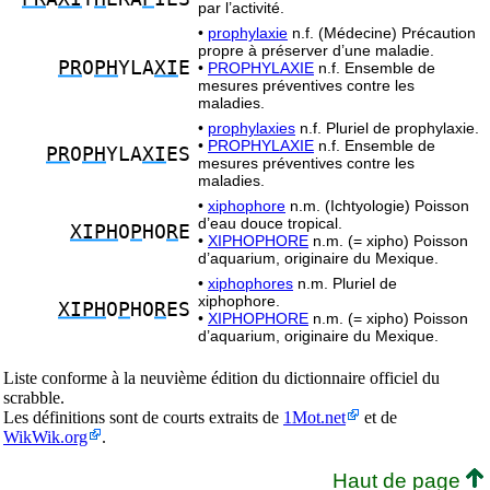
par l’activité.
•
prophylaxie
n.f. (Médecine) Précaution
propre à préserver d’une maladie.
PR
O
PH
YLA
XI
E
•
PROPHYLAXIE
n.f. Ensemble de
mesures préventives contre les
maladies.
•
prophylaxies
n.f. Pluriel de prophylaxie.
•
PROPHYLAXIE
n.f. Ensemble de
PR
O
PH
YLA
XI
ES
mesures préventives contre les
maladies.
•
xiphophore
n.m. (Ichtyologie) Poisson
d’eau douce tropical.
XIPH
O
P
HO
R
E
•
XIPHOPHORE
n.m. (= xipho) Poisson
d’aquarium, originaire du Mexique.
•
xiphophores
n.m. Pluriel de
xiphophore.
XIPH
O
P
HO
R
ES
•
XIPHOPHORE
n.m. (= xipho) Poisson
d’aquarium, originaire du Mexique.
Liste conforme à la neuvième édition du dictionnaire officiel du
scrabble.
Les définitions sont de courts extraits de
1Mot.net
et de
WikWik.org
.
Haut de page