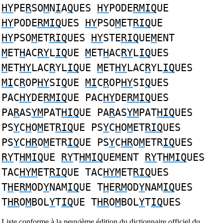
HY
PE
R
SO
M
N
I
A
Q
UES
HY
PODE
RMIQ
UE
HY
PODE
RMIQ
UES
HY
PSO
M
ET
RIQ
UE
HY
PSO
M
ET
RIQ
UES
HY
STE
RIQ
UE
M
ENT
M
ET
H
AC
RY
L
IQ
UE
M
ET
H
AC
RY
L
IQ
UES
M
ET
HY
LAC
R
YL
IQ
UE
M
ET
HY
LAC
R
YL
IQ
UES
MI
C
R
OP
HY
SI
Q
UE
MI
C
R
OP
HY
SI
Q
UES
PAC
HY
DE
RMIQ
UE PAC
HY
DE
RMIQ
UES
PA
R
AS
YM
PAT
HIQ
UE PA
R
AS
YM
PAT
HIQ
UES
PS
Y
C
H
O
M
ET
RIQ
UE PS
Y
C
H
O
M
ET
RIQ
UES
PS
Y
C
HR
O
M
ETR
IQ
UE PS
Y
C
HR
O
M
ETR
IQ
UES
RY
T
HMIQ
UE
RY
T
HMIQ
UEMENT
RY
T
HMIQ
UES
TAC
HYM
ET
RIQ
UE TAC
HYM
ET
RIQ
UES
T
H
E
RM
OD
Y
NAM
IQ
UE T
H
E
RM
OD
Y
NAM
IQ
UES
T
HR
O
M
BOL
Y
T
IQ
UE T
HR
O
M
BOL
Y
T
IQ
UES
Liste conforme à la neuvième édition du dictionnaire officiel du