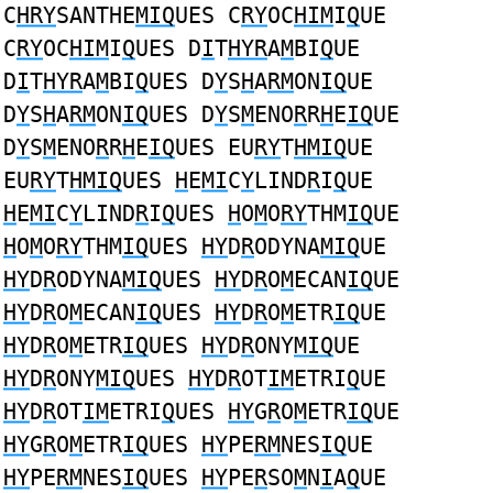
C
HRY
SANTHE
MIQ
UES C
RY
OC
HIM
I
Q
UE
C
RY
OC
HIM
I
Q
UES D
I
T
HYR
A
M
BI
Q
UE
D
I
T
HYR
A
M
BI
Q
UES D
Y
S
H
A
RM
ON
IQ
UE
D
Y
S
H
A
RM
ON
IQ
UES D
Y
S
M
ENO
R
R
H
E
IQ
UE
D
Y
S
M
ENO
R
R
H
E
IQ
UES EU
RY
T
HMIQ
UE
EU
RY
T
HMIQ
UES
H
E
MI
C
Y
LIND
R
I
Q
UE
H
E
MI
C
Y
LIND
R
I
Q
UES
H
O
M
O
RY
THM
IQ
UE
H
O
M
O
RY
THM
IQ
UES
HY
D
R
ODYNA
MIQ
UE
HY
D
R
ODYNA
MIQ
UES
HY
D
R
O
M
ECAN
IQ
UE
HY
D
R
O
M
ECAN
IQ
UES
HY
D
R
O
M
ETR
IQ
UE
HY
D
R
O
M
ETR
IQ
UES
HY
D
R
ONY
MIQ
UE
HY
D
R
ONY
MIQ
UES
HY
D
R
OT
IM
ETRI
Q
UE
HY
D
R
OT
IM
ETRI
Q
UES
HY
G
R
O
M
ETR
IQ
UE
HY
G
R
O
M
ETR
IQ
UES
HY
PE
RM
NES
IQ
UE
HY
PE
RM
NES
IQ
UES
HY
PE
R
SO
M
N
I
A
Q
UE