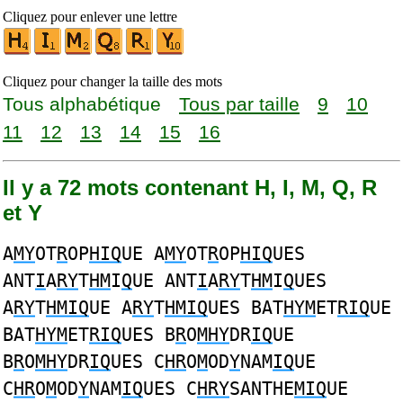
Cliquez pour enlever une lettre
Cliquez pour changer la taille des mots
Tous alphabétique
Tous par taille
9
10
11
12
13
14
15
16
Il y a 72 mots contenant H, I, M, Q, R
et Y
A
MY
OT
R
OP
HIQ
UE A
MY
OT
R
OP
HIQ
UES
ANT
I
A
RY
T
HM
I
Q
UE ANT
I
A
RY
T
HM
I
Q
UES
A
RY
T
HMIQ
UE A
RY
T
HMIQ
UES BAT
HYM
ET
RIQ
UE
BAT
HYM
ET
RIQ
UES B
R
O
MHY
DR
IQ
UE
B
R
O
MHY
DR
IQ
UES C
HR
O
M
OD
Y
NAM
IQ
UE
C
HR
O
M
OD
Y
NAM
IQ
UES C
HRY
SANTHE
MIQ
UE