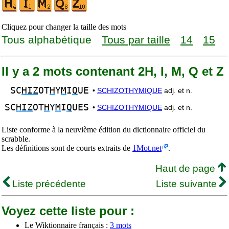
Cliquez pour changer la taille des mots
Tous alphabétique
Tous par taille
14
15
Il y a 2 mots contenant 2H, I, M, Q et Z
SC
HIZ
OT
H
Y
M
I
Q
UE
•
SCHIZOTHYMIQUE
adj. et n.
SC
HIZ
OT
H
Y
M
I
Q
UES
•
SCHIZOTHYMIQUE
adj. et n.
Liste conforme à la neuvième édition du dictionnaire officiel du
scrabble.
Les définitions sont de courts extraits de
1Mot.net
.
Haut de page
Liste précédente
Liste suivante
Voyez cette liste pour :
Le Wiktionnaire français :
3 mots