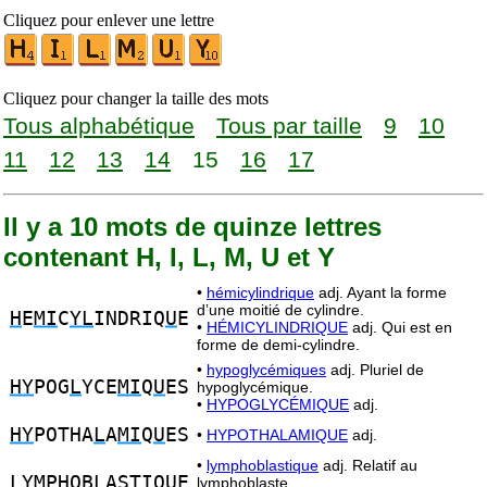
Cliquez pour enlever une lettre
Cliquez pour changer la taille des mots
Tous alphabétique
Tous par taille
9
10
11
12
13
14
15
16
17
Il y a 10 mots de quinze lettres
contenant H, I, L, M, U et Y
•
hémicylindrique
adj. Ayant la forme
dʼune moitié de cylindre.
H
E
MI
C
YL
INDRIQ
U
E
•
HÉMICYLINDRIQUE
adj. Qui est en
forme de demi-cylindre.
•
hypoglycémiques
adj. Pluriel de
HY
POG
L
YCE
MI
Q
U
ES
hypoglycémique.
•
HYPOGLYCÉMIQUE
adj.
HY
POTHA
L
A
MI
Q
U
ES
•
HYPOTHALAMIQUE
adj.
•
lymphoblastique
adj. Relatif au
LYM
P
H
OBLAST
I
Q
U
E
lymphoblaste.