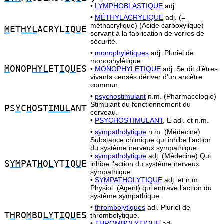
•
LYMPHOBLASTIQUE
adj.
•
MÉTHYLACRYLIQUE
adj. (=
méthacrylique) (Acide carboxylique)
M
ET
HYL
ACRYL
I
Q
U
E
servant à la fabrication de verres de
sécurité.
•
monophylétiques
adj. Pluriel de
monophylétique.
M
ONOP
HYL
ET
I
Q
U
ES
•
MONOPHYLÉTIQUE
adj. Se dit d’êtres
vivants censés dériver d’un ancêtre
commun.
•
psychostimulant
n.m. (Pharmacologie)
Stimulant du fonctionnement du
PS
Y
C
H
OST
IMUL
ANT
cerveau.
•
PSYCHOSTIMULANT,
E adj. et n.m.
•
sympatholytique
n.m. (Médecine)
Substance chimique qui inhibe l’action
du système nerveux sympathique.
•
sympatholytique
adj. (Médecine) Qui
S
YM
PAT
H
O
L
YT
I
Q
U
E
inhibe l’action du système nerveux
sympathique.
•
SYMPATHOLYTIQUE
adj. et n.m.
Physiol. (Agent) qui entrave l’action du
système sympathique.
•
thrombolytiques
adj. Pluriel de
T
H
RO
M
BO
LY
T
I
Q
U
ES
thrombolytique.
•
THROMBOLYTIQUE
adj.