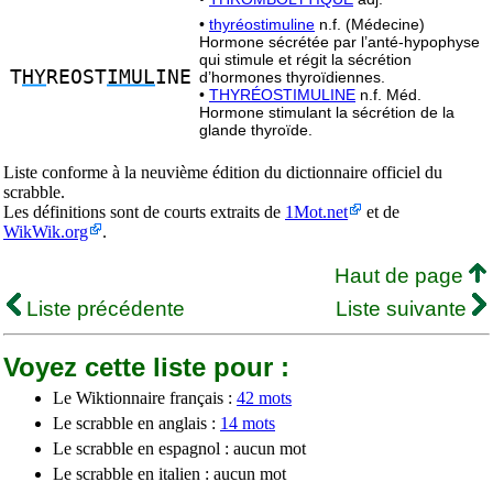
•
thyréostimuline
n.f. (Médecine)
Hormone sécrétée par l’anté-hypophyse
qui stimule et régit la sécrétion
T
HY
REOST
IMUL
INE
d’hormones thyroïdiennes.
•
THYRÉOSTIMULINE
n.f. Méd.
Hormone stimulant la sécrétion de la
glande thyroïde.
Liste conforme à la neuvième édition du dictionnaire officiel du
scrabble.
Les définitions sont de courts extraits de
1Mot.net
et de
WikWik.org
.
Haut de page
Liste précédente
Liste suivante
Voyez cette liste pour :
Le Wiktionnaire français :
42 mots
Le scrabble en anglais :
14 mots
Le scrabble en espagnol : aucun mot
Le scrabble en italien : aucun mot