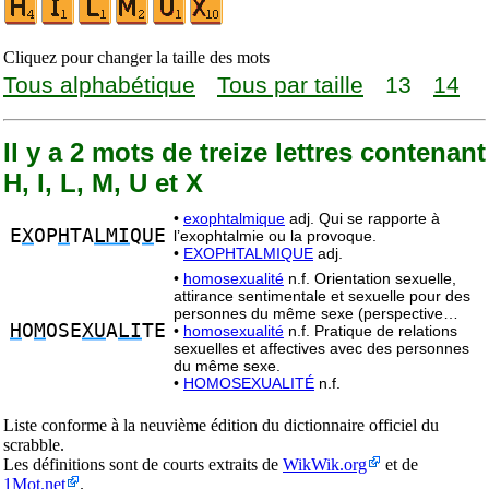
Cliquez pour changer la taille des mots
Tous alphabétique
Tous par taille
13
14
Il y a 2 mots de treize lettres contenant
H, I, L, M, U et X
•
exophtalmique
adj. Qui se rapporte à
E
X
OP
H
TA
LMI
Q
U
E
l’exophtalmie ou la provoque.
•
EXOPHTALMIQUE
adj.
•
homosexualité
n.f. Orientation sexuelle,
attirance sentimentale et sexuelle pour des
personnes du même sexe (perspective…
H
O
M
OSE
XU
A
LI
TE
•
homosexualité
n.f. Pratique de relations
sexuelles et affectives avec des personnes
du même sexe.
•
HOMOSEXUALITÉ
n.f.
Liste conforme à la neuvième édition du dictionnaire officiel du
scrabble.
Les définitions sont de courts extraits de
WikWik.org
et de
1Mot.net
.