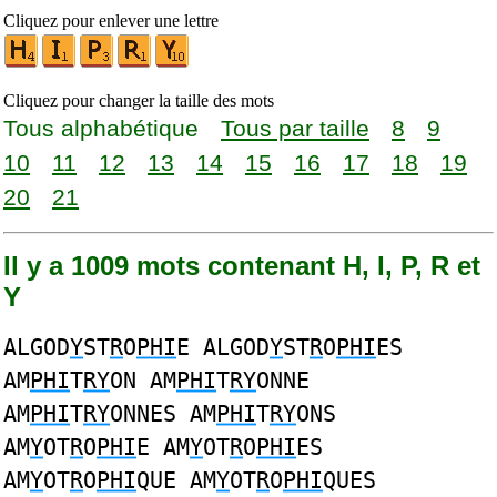
Cliquez pour enlever une lettre
Cliquez pour changer la taille des mots
Tous alphabétique
Tous par taille
8
9
10
11
12
13
14
15
16
17
18
19
20
21
Il y a 1009 mots contenant H, I, P, R et
Y
ALGOD
Y
ST
R
O
PHI
E ALGOD
Y
ST
R
O
PHI
ES
AM
PHI
T
RY
ON AM
PHI
T
RY
ONNE
AM
PHI
T
RY
ONNES AM
PHI
T
RY
ONS
AM
Y
OT
R
O
PHI
E AM
Y
OT
R
O
PHI
ES
AM
Y
OT
R
O
PHI
QUE AM
Y
OT
R
O
PHI
QUES