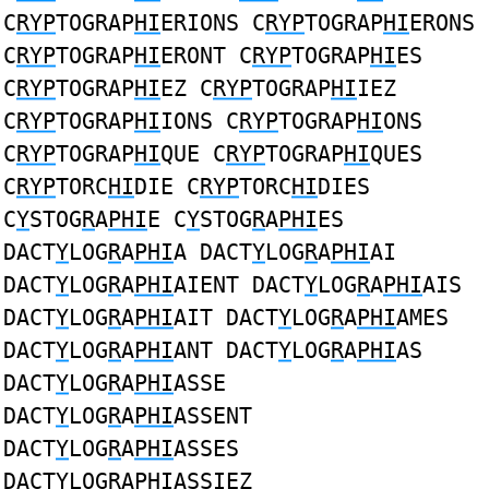
C
RYP
TOGRAP
HI
ERIONS C
RYP
TOGRAP
HI
ERONS
C
RYP
TOGRAP
HI
ERONT C
RYP
TOGRAP
HI
ES
C
RYP
TOGRAP
HI
EZ C
RYP
TOGRAP
HI
IEZ
C
RYP
TOGRAP
HI
IONS C
RYP
TOGRAP
HI
ONS
C
RYP
TOGRAP
HI
QUE C
RYP
TOGRAP
HI
QUES
C
RYP
TORC
HI
DIE C
RYP
TORC
HI
DIES
C
Y
STOG
R
A
PHI
E C
Y
STOG
R
A
PHI
ES
DACT
Y
LOG
R
A
PHI
A DACT
Y
LOG
R
A
PHI
AI
DACT
Y
LOG
R
A
PHI
AIENT DACT
Y
LOG
R
A
PHI
AIS
DACT
Y
LOG
R
A
PHI
AIT DACT
Y
LOG
R
A
PHI
AMES
DACT
Y
LOG
R
A
PHI
ANT DACT
Y
LOG
R
A
PHI
AS
DACT
Y
LOG
R
A
PHI
ASSE
DACT
Y
LOG
R
A
PHI
ASSENT
DACT
Y
LOG
R
A
PHI
ASSES
DACT
Y
LOG
R
A
PHI
ASSIEZ