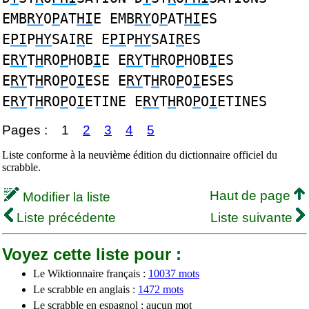
EMB
RY
O
P
AT
HI
E EMB
RY
O
P
AT
HI
ES
E
PI
P
HY
SAI
R
E E
PI
P
HY
SAI
R
ES
E
RY
T
H
RO
P
HOB
I
E E
RY
T
H
RO
P
HOB
I
ES
E
RY
T
H
RO
P
O
I
ESE E
RY
T
H
RO
P
O
I
ESES
E
RY
T
H
RO
P
O
I
ETINE E
RY
T
H
RO
P
O
I
ETINES
Pages :
1
2
3
4
5
Liste conforme à la neuvième édition du dictionnaire officiel du
scrabble.
Haut de page
Modifier la liste
Liste précédente
Liste suivante
Voyez cette liste pour :
Le Wiktionnaire français :
10037 mots
Le scrabble en anglais :
1472 mots
Le scrabble en espagnol : aucun mot