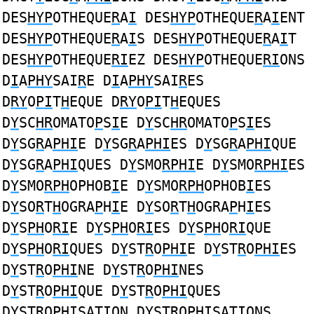
DES
HYP
OTHEQUE
R
A
I
DES
HYP
OTHEQUE
R
A
I
ENT
DES
HYP
OTHEQUE
R
A
I
S DES
HYP
OTHEQUE
R
A
I
T
DES
HYP
OTHEQUE
RI
EZ DES
HYP
OTHEQUE
RI
ONS
D
I
A
PHY
SAI
R
E D
I
A
PHY
SAI
R
ES
D
RY
O
PI
T
H
EQUE D
RY
O
PI
T
H
EQUES
D
Y
SC
HR
OMATO
P
S
I
E D
Y
SC
HR
OMATO
P
S
I
ES
D
Y
SG
R
A
PHI
E D
Y
SG
R
A
PHI
ES D
Y
SG
R
A
PHI
QUE
D
Y
SG
R
A
PHI
QUES D
Y
SMO
RPHI
E D
Y
SMO
RPHI
ES
D
Y
SMO
RPH
OPHOB
I
E D
Y
SMO
RPH
OPHOB
I
ES
D
Y
SO
R
T
H
OGRA
P
H
I
E D
Y
SO
R
T
H
OGRA
P
H
I
ES
D
Y
S
PH
O
RI
E D
Y
S
PH
O
RI
ES D
Y
S
PH
O
RI
QUE
D
Y
S
PH
O
RI
QUES D
Y
ST
R
O
PHI
E D
Y
ST
R
O
PHI
ES
D
Y
ST
R
O
PHI
NE D
Y
ST
R
O
PHI
NES
D
Y
ST
R
O
PHI
QUE D
Y
ST
R
O
PHI
QUES
D
Y
ST
R
O
PHI
SATION D
Y
ST
R
O
PHI
SATIONS