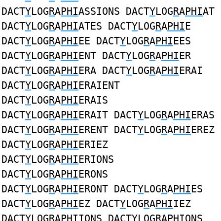
DACT
Y
LOG
R
A
PHI
ASSIONS DACT
Y
LOG
R
A
PHI
AT
DACT
Y
LOG
R
A
PHI
ATES DACT
Y
LOG
R
A
PHI
E
DACT
Y
LOG
R
A
PHI
EE DACT
Y
LOG
R
A
PHI
EES
DACT
Y
LOG
R
A
PHI
ENT DACT
Y
LOG
R
A
PHI
ER
DACT
Y
LOG
R
A
PHI
ERA DACT
Y
LOG
R
A
PHI
ERAI
DACT
Y
LOG
R
A
PHI
ERAIENT
DACT
Y
LOG
R
A
PHI
ERAIS
DACT
Y
LOG
R
A
PHI
ERAIT DACT
Y
LOG
R
A
PHI
ERAS
DACT
Y
LOG
R
A
PHI
ERENT DACT
Y
LOG
R
A
PHI
EREZ
DACT
Y
LOG
R
A
PHI
ERIEZ
DACT
Y
LOG
R
A
PHI
ERIONS
DACT
Y
LOG
R
A
PHI
ERONS
DACT
Y
LOG
R
A
PHI
ERONT DACT
Y
LOG
R
A
PHI
ES
DACT
Y
LOG
R
A
PHI
EZ DACT
Y
LOG
R
A
PHI
IEZ
DACT
Y
LOG
R
A
PHI
IONS DACT
Y
LOG
R
A
PHI
ONS