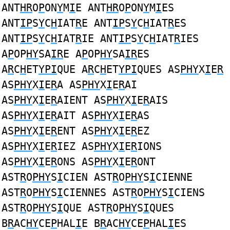
ANT
HR
O
P
ON
Y
M
I
E ANT
HR
O
P
ON
Y
M
I
ES
ANT
IP
S
Y
C
H
IAT
R
E ANT
IP
S
Y
C
H
IAT
R
ES
ANT
IP
S
Y
C
H
IAT
R
IE ANT
IP
S
Y
C
H
IAT
R
IES
A
P
OP
HY
SA
IR
E A
P
OP
HY
SA
IR
ES
A
R
C
H
ET
YPI
QUE A
R
C
H
ET
YPI
QUES AS
PHY
X
I
E
R
AS
PHY
X
I
E
R
A AS
PHY
X
I
E
R
AI
AS
PHY
X
I
E
R
AIENT AS
PHY
X
I
E
R
AIS
AS
PHY
X
I
E
R
AIT AS
PHY
X
I
E
R
AS
AS
PHY
X
I
E
R
ENT AS
PHY
X
I
E
R
EZ
AS
PHY
X
I
E
R
IEZ AS
PHY
X
I
E
R
IONS
AS
PHY
X
I
E
R
ONS AS
PHY
X
I
E
R
ONT
AST
R
O
PHY
S
I
CIEN AST
R
O
PHY
S
I
CIENNE
AST
R
O
PHY
S
I
CIENNES AST
R
O
PHY
S
I
CIENS
AST
R
O
PHY
S
I
QUE AST
R
O
PHY
S
I
QUES
B
R
AC
HY
CE
P
HAL
I
E B
R
AC
HY
CE
P
HAL
I
ES