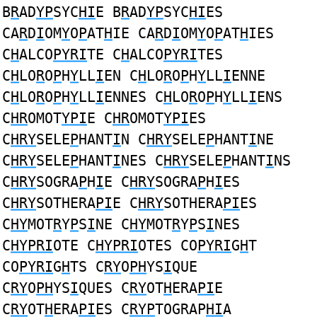
B
R
AD
YP
SYC
HI
E B
R
AD
YP
SYC
HI
ES
CA
R
D
I
OM
Y
O
P
AT
H
IE CA
R
D
I
OM
Y
O
P
AT
H
IES
C
H
ALCO
PYRI
TE C
H
ALCO
PYRI
TES
C
H
LO
R
O
P
H
Y
LL
I
EN C
H
LO
R
O
P
H
Y
LL
I
ENNE
C
H
LO
R
O
P
H
Y
LL
I
ENNES C
H
LO
R
O
P
H
Y
LL
I
ENS
C
HR
OMOT
YPI
E C
HR
OMOT
YPI
ES
C
HRY
SELE
P
HANT
I
N C
HRY
SELE
P
HANT
I
NE
C
HRY
SELE
P
HANT
I
NES C
HRY
SELE
P
HANT
I
NS
C
HRY
SOGRA
P
H
I
E C
HRY
SOGRA
P
H
I
ES
C
HRY
SOTHERA
PI
E C
HRY
SOTHERA
PI
ES
C
HY
MOT
R
Y
P
S
I
NE C
HY
MOT
R
Y
P
S
I
NES
C
HYPRI
OTE C
HYPRI
OTES CO
PYRI
G
H
T
CO
PYRI
G
H
TS C
RY
O
PH
YS
I
QUE
C
RY
O
PH
YS
I
QUES C
RY
OT
H
ERA
PI
E
C
RY
OT
H
ERA
PI
ES C
RYP
TOGRAP
HI
A