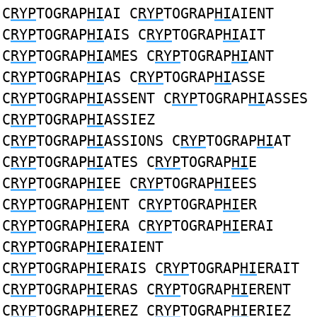
C
RYP
TOGRAP
HI
AI C
RYP
TOGRAP
HI
AIENT
C
RYP
TOGRAP
HI
AIS C
RYP
TOGRAP
HI
AIT
C
RYP
TOGRAP
HI
AMES C
RYP
TOGRAP
HI
ANT
C
RYP
TOGRAP
HI
AS C
RYP
TOGRAP
HI
ASSE
C
RYP
TOGRAP
HI
ASSENT C
RYP
TOGRAP
HI
ASSES
C
RYP
TOGRAP
HI
ASSIEZ
C
RYP
TOGRAP
HI
ASSIONS C
RYP
TOGRAP
HI
AT
C
RYP
TOGRAP
HI
ATES C
RYP
TOGRAP
HI
E
C
RYP
TOGRAP
HI
EE C
RYP
TOGRAP
HI
EES
C
RYP
TOGRAP
HI
ENT C
RYP
TOGRAP
HI
ER
C
RYP
TOGRAP
HI
ERA C
RYP
TOGRAP
HI
ERAI
C
RYP
TOGRAP
HI
ERAIENT
C
RYP
TOGRAP
HI
ERAIS C
RYP
TOGRAP
HI
ERAIT
C
RYP
TOGRAP
HI
ERAS C
RYP
TOGRAP
HI
ERENT
C
RYP
TOGRAP
HI
EREZ C
RYP
TOGRAP
HI
ERIEZ