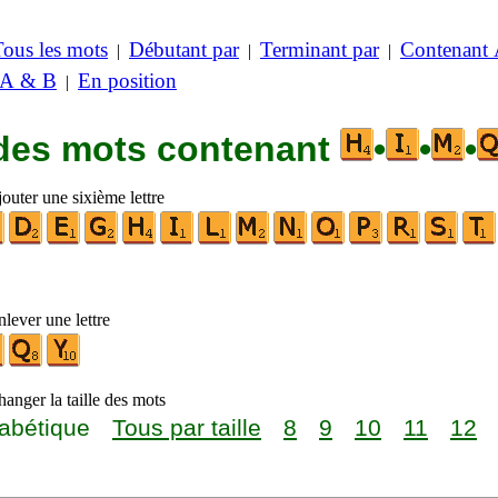
Tous les mots
Débutant par
Terminant par
Contenant
|
|
|
 A & B
En position
|
 des mots contenant
•
•
•
outer une sixième lettre
lever une lettre
anger la taille des mots
abétique
Tous par taille
8
9
10
11
12