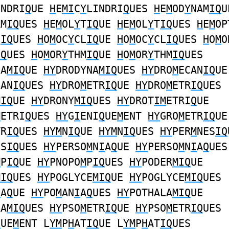
INDRI
Q
UE
H
E
MI
C
Y
LINDRI
Q
UES
H
E
M
OD
Y
NAM
IQ
U
AM
IQ
UES
H
E
M
OL
Y
T
IQ
UE
H
E
M
OL
Y
T
IQ
UES
H
E
M
OP
S
IQ
UES
H
O
M
OC
Y
CL
IQ
UE
H
O
M
OC
Y
CL
IQ
UES
H
O
M
O
IQ
UES
H
O
M
OR
Y
THM
IQ
UE
H
O
M
OR
Y
THM
IQ
UES
NA
MIQ
UE
HY
DRODYNA
MIQ
UES
HY
DRO
M
ECAN
IQ
UE
CAN
IQ
UES
HY
DRO
M
ETR
IQ
UE
HY
DRO
M
ETR
IQ
UES
MIQ
UE
HY
DRONY
MIQ
UES
HY
DROT
IM
ETRI
Q
UE
M
ETRI
Q
UES
HY
G
I
ENI
Q
UE
M
ENT
HY
GRO
M
ETR
IQ
UE
TR
IQ
UES
HYM
N
IQ
UE
HYM
N
IQ
UES
HY
PER
M
NES
IQ
ES
IQ
UES
HY
PERSO
M
N
I
A
Q
UE
HY
PERSO
M
N
I
A
Q
UES
M
P
IQ
UE
HY
PNOPO
M
P
IQ
UES
HY
PODER
MIQ
UE
MIQ
UES
HY
POGLYCE
MIQ
UE
HY
POGLYCE
MIQ
UES
I
A
Q
UE
HY
PO
M
AN
I
A
Q
UES
HY
POTHALA
MIQ
UE
LA
MIQ
UES
HY
PSO
M
ETR
IQ
UE
HY
PSO
M
ETR
IQ
UES
Q
UE
M
ENT L
YM
P
H
AT
IQ
UE L
YM
P
H
AT
IQ
UES