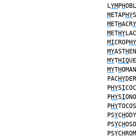
L
YM
P
H
OB
M
ETAP
HY
M
ET
H
ACR
M
ET
HY
LA
MI
CROP
H
MY
AST
H
E
MY
T
HIQ
U
MY
T
H
OMA
PAC
HY
DE
P
HY
S
I
CO
P
HY
S
I
ON
P
HY
TOCO
PS
Y
C
H
OD
PS
Y
C
H
OS
PS
Y
C
H
RO