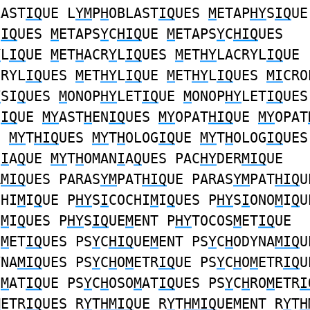
LAST
IQ
UE L
YM
P
H
OBLAST
IQ
UES
M
ETAP
HY
S
IQ
UE
S
IQ
UES
M
ETAPS
Y
C
HIQ
UE
M
ETAPS
Y
C
HIQ
UES
Y
L
IQ
UE
M
ET
H
ACR
Y
L
IQ
UES
M
ET
HY
LACRYL
IQ
UE
CRYL
IQ
UES
M
ET
HY
L
IQ
UE
M
ET
HY
L
IQ
UES
MI
CRO
Y
SI
Q
UES
M
ONOP
HY
LET
IQ
UE
M
ONOP
HY
LET
IQ
UES
N
IQ
UE
MY
AST
H
EN
IQ
UES
MY
OPAT
HIQ
UE
MY
OPAT
E
MY
T
HIQ
UES
MY
T
H
OLOG
IQ
UE
MY
T
H
OLOG
IQ
UES
N
I
A
Q
UE
MY
T
H
OMAN
I
A
Q
UES PAC
HY
DER
MIQ
UE
R
MIQ
UES PARAS
YM
PAT
HIQ
UE PARAS
YM
PAT
HIQ
U
CHI
M
I
Q
UE P
HY
S
I
COCHI
M
I
Q
UES P
HY
S
I
ONO
M
I
Q
U
O
M
I
Q
UES P
HY
S
IQ
UE
M
ENT P
HY
TOCOS
M
ET
IQ
UE
S
M
ET
IQ
UES PS
Y
C
HIQ
UE
M
ENT PS
Y
C
H
ODYNA
MIQ
U
YNA
MIQ
UES PS
Y
C
H
O
M
ETR
IQ
UE PS
Y
C
H
O
M
ETR
IQ
U
O
M
AT
IQ
UE PS
Y
C
H
OSO
M
AT
IQ
UES PS
Y
C
H
RO
M
ETR
I
M
ETR
IQ
UES R
Y
T
HMIQ
UE R
Y
T
HMIQ
UEMENT R
Y
T
H