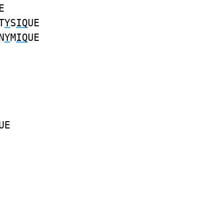
E
T
Y
S
IQ
UE
N
Y
M
IQ
UE
UE