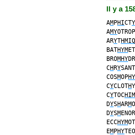
Il y a 1
A
M
P
HI
CT
A
MY
OTRO
AR
Y
T
HMI
BAT
HYM
E
BRO
MHY
D
C
H
R
Y
SAN
COS
M
OP
H
C
Y
CLOT
H
C
Y
TOC
HI
D
Y
S
H
AR
M
D
Y
S
M
ENO
ECC
HYM
O
E
M
P
HY
TE