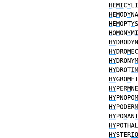
H
E
MI
C
Y
L
H
E
M
OD
Y
N
H
E
M
OPT
Y
H
O
M
ON
Y
M
HY
DRODY
HY
DRO
M
E
HY
DRONY
HY
DROT
I
HY
GRO
M
E
HY
PER
M
N
HY
PNOPO
HY
PODER
HY
PO
M
AN
HY
POTHA
HY
STER
I