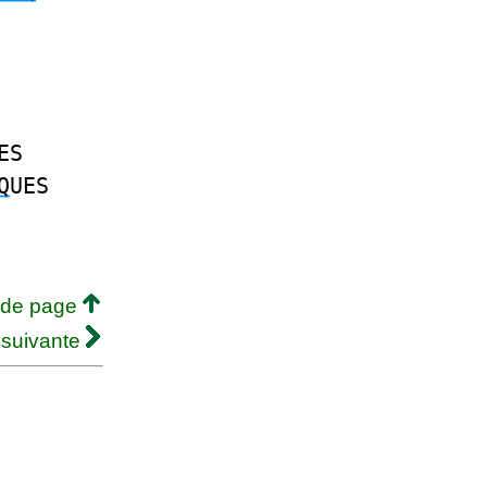
ES
Q
UES
 de page
 suivante