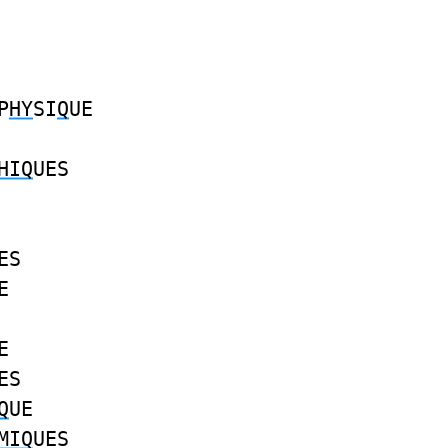
P
HY
SI
Q
UE
HIQ
UES
ES
E
E
ES
Q
UE
MIQ
UES