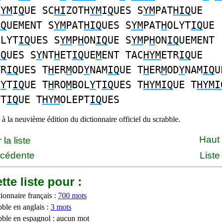
H
YM
I
Q
UE SC
HI
ZOTH
YM
I
Q
UES S
YM
PAT
HIQ
UE
IQ
UEMENT S
YM
PAT
HIQ
UES S
YM
PAT
H
OLYT
IQ
UE
OLYT
IQ
UES S
YM
P
H
ON
IQ
UE S
YM
P
H
ON
IQ
UEMENT
IQ
UES S
Y
NT
H
ET
IQ
UE
M
ENT TAC
HYM
ETR
IQ
UE
TR
IQ
UES T
H
ER
M
OD
Y
NAM
IQ
UE T
H
ER
M
OD
Y
NAM
IQ
U
L
Y
T
IQ
UE T
H
RO
M
BOL
Y
T
IQ
UES T
HYMIQ
UE T
HYMI
PT
IQ
UE T
HYM
OLEPT
IQ
UES
à la neuvième édition du dictionnaire officiel du scrabble.
Haut
la liste
écédente
Liste
tte liste pour :
ionnaire français :
700 mots
bble en anglais :
3 mots
bble en espagnol : aucun mot