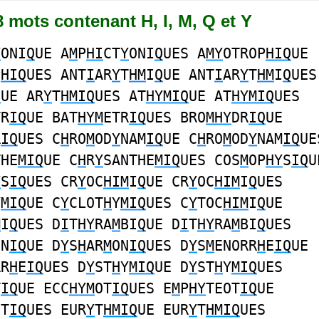
58 mots contenant H, I, M, Q et Y
Y
ONI
Q
UE A
M
P
HI
CT
Y
ONI
Q
UES A
MY
OTROP
HIQ
UE
P
HIQ
UES ANT
I
AR
Y
T
HM
I
Q
UE ANT
I
AR
Y
T
HM
I
Q
UES
Q
UE AR
Y
T
HMIQ
UES AT
HYMIQ
UE AT
HYMIQ
UES
TR
IQ
UE BAT
HYM
ETR
IQ
UES BRO
MHY
DR
IQ
UE
R
IQ
UES C
H
RO
M
OD
Y
NAM
IQ
UE C
H
RO
M
OD
Y
NAM
IQ
UE
THE
MIQ
UE C
H
R
Y
SANTHE
MIQ
UES COS
M
OP
HY
S
IQ
U
Y
S
IQ
UES CR
Y
OC
HIM
I
Q
UE CR
Y
OC
HIM
I
Q
UES
Y
MIQ
UE C
Y
CLOT
H
Y
MIQ
UES C
Y
TOC
HIM
I
Q
UE
M
I
Q
UES D
I
T
HY
RA
M
BI
Q
UE D
I
T
HY
RA
M
BI
Q
UES
ON
IQ
UE D
Y
S
H
AR
M
ON
IQ
UES D
Y
S
M
ENORR
H
E
IQ
UE
RR
H
E
IQ
UES D
Y
ST
H
Y
MIQ
UE D
Y
ST
H
Y
MIQ
UES
T
IQ
UE ECC
HYM
OT
IQ
UES E
M
P
HY
TEOT
IQ
UE
OT
IQ
UES EUR
Y
T
HMIQ
UE EUR
Y
T
HMIQ
UES