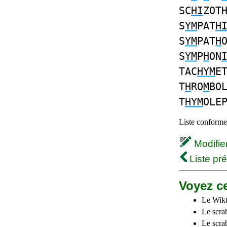
SC
HI
ZOT
S
YM
PAT
H
S
YM
PAT
H
S
YM
P
H
ON
TAC
HYM
E
T
H
RO
M
BO
T
HYM
OLE
Liste conforme 
Modifier 
Liste pr
Voyez ce
Le Wikt
Le scra
Le scra