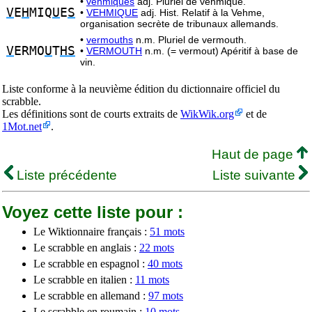
•
vehmiques
adj. Pluriel de vehmique.
V
E
H
MIQ
U
E
S
•
VEHMIQUE
adj. Hist. Relatif à la Vehme,
organisation secrète de tribunaux allemands.
•
vermouths
n.m. Pluriel de vermouth.
V
ERMO
U
T
HS
•
VERMOUTH
n.m. (= vermout) Apéritif à base de
vin.
Liste conforme à la neuvième édition du dictionnaire officiel du
scrabble.
Les définitions sont de courts extraits de
WikWik.org
et de
1Mot.net
.
Haut de page
Liste précédente
Liste suivante
Voyez cette liste pour :
Le Wiktionnaire français :
51 mots
Le scrabble en anglais :
22 mots
Le scrabble en espagnol :
40 mots
Le scrabble en italien :
11 mots
Le scrabble en allemand :
97 mots
Le scrabble en roumain :
10 mots