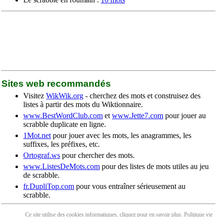
Sites web recommandés
Visitez
WikWik.org
- cherchez des mots et construisez des
listes à partir des mots du Wiktionnaire.
www.BestWordClub.com
et
www.Jette7.com
pour jouer au
scrabble duplicate en ligne.
1Mot.net
pour jouer avec les mots, les anagrammes, les
suffixes, les préfixes, etc.
Ortograf.ws
pour chercher des mots.
www.ListesDeMots.com
pour des listes de mots utiles au jeu
de scrabble.
fr.DupliTop.com
pour vous entraîner sérieusement au
scrabble.
Ce site utilise des cookies informatiques, cliquez pour en
savoir plus
. Politique
vie