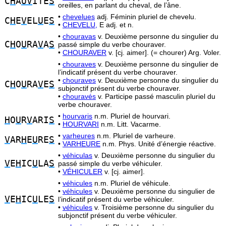
C
H
A
UV
ITE
S
oreilles, en parlant du cheval, de l’âne.
•
chevelues
adj. Féminin pluriel de chevelu.
C
H
E
V
EL
U
E
S
•
CHEVELU,
E adj. et n.
•
chouravas
v. Deuxième personne du singulier du
C
H
O
U
RA
V
A
S
passé simple du verbe chouraver.
•
CHOURAVER
v. [cj. aimer]. (= chourer) Arg. Voler.
•
chouraves
v. Deuxième personne du singulier de
l’indicatif présent du verbe chouraver.
•
chouraves
v. Deuxième personne du singulier du
C
H
O
U
RA
V
E
S
subjonctif présent du verbe chouraver.
•
chouravés
v. Participe passé masculin pluriel du
verbe chouraver.
•
hourvaris
n.m. Pluriel de hourvari.
H
O
U
R
V
ARI
S
•
HOURVARI
n.m. Litt. Vacarme.
•
varheures
n.m. Pluriel de varheure.
V
AR
H
E
U
RE
S
•
VARHEURE
n.m. Phys. Unité d’énergie réactive.
•
véhiculas
v. Deuxième personne du singulier du
V
E
H
IC
U
LA
S
passé simple du verbe véhiculer.
•
VÉHICULER
v. [cj. aimer].
•
véhicules
n.m. Pluriel de véhicule.
•
véhicules
v. Deuxième personne du singulier de
V
E
H
IC
U
LE
S
l’indicatif présent du verbe véhiculer.
•
véhicules
v. Troisième personne du singulier du
subjonctif présent du verbe véhiculer.