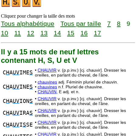
Cliquez pour changer la taille des mots
Tous alphabétique
Tous par taille
7
8
9
10
11
12
13
14
15
16
17
Il y a 15 mots de neuf lettres
contenant H, S, U et V
•
CHAUVIR
v. (p.p.inv.) [cj. chauvir]. Dresser les
C
H
A
UV
IME
S
oreilles, en parlant du cheval, de l’âne.
•
chauvines
adj. Féminin pluriel de chauvin.
C
H
A
UV
INE
S
•
chauvines
n.f. Pluriel de chauvine.
•
CHAUVIN,
E adj. et n.
•
CHAUVIR
v. (p.p.inv.) [cj. chauvir]. Dresser les
C
H
A
UV
ION
S
oreilles, en parlant du cheval, de l’âne.
•
CHAUVIR
v. (p.p.inv.) [cj. chauvir]. Dresser les
C
H
A
UV
IRA
S
oreilles, en parlant du cheval, de l’âne.
•
CHAUVIR
v. (p.p.inv.) [cj. chauvir]. Dresser les
C
H
A
UV
I
S
SE
oreilles, en parlant du cheval, de l’âne.
•
CHAUVIR
v. (p.p.inv.) [cj. chauvir]. Dresser les