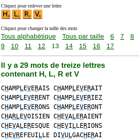
Cliquez pour enlever une lettre
Cliquez pour changer la taille des mots
Tous alphabétique
Tous par taille
6
7
8
9
10
11
12
13
14
15
16
17
Il y a 29 mots de treize lettres
contenant H, L, R et V
C
H
AMP
L
E
V
E
R
AIS C
H
AMP
L
E
V
E
R
AIT
C
H
AMP
L
E
V
E
R
ENT C
H
AMP
L
E
V
E
R
IEZ
C
H
AMP
L
E
V
E
R
ONS C
H
AMP
L
E
V
E
R
ONT
C
H
A
RL
E
V
OISIEN C
H
E
V
A
L
E
R
AIENT
C
H
E
V
A
L
E
R
ESQUE C
H
E
V
I
L
LE
R
IONS
C
H
E
VR
EFEUI
L
LE DI
V
U
L
GAC
H
E
R
AI