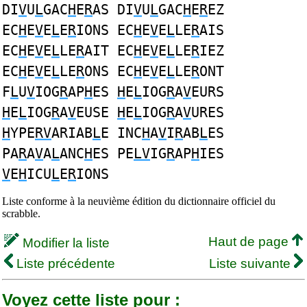
DI
V
U
L
GAC
H
E
R
AS DI
V
U
L
GAC
H
E
R
EZ
EC
H
E
V
E
L
E
R
IONS EC
H
E
V
E
L
LE
R
AIS
EC
H
E
V
E
L
LE
R
AIT EC
H
E
V
E
L
LE
R
IEZ
EC
H
E
V
E
L
LE
R
ONS EC
H
E
V
E
L
LE
R
ONT
F
L
U
V
IOG
R
AP
H
ES
H
E
L
IOG
R
A
V
EURS
H
E
L
IOG
R
A
V
EUSE
H
E
L
IOG
R
A
V
URES
H
YPE
RV
ARIAB
L
E INC
H
A
V
I
R
AB
L
ES
PA
R
A
V
A
L
ANC
H
ES PE
LV
IG
R
AP
H
IES
V
E
H
ICU
L
E
R
IONS
Liste conforme à la neuvième édition du dictionnaire officiel du
scrabble.
Haut de page
Modifier la liste
Liste précédente
Liste suivante
Voyez cette liste pour :