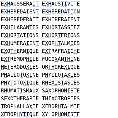
E
XH
AUSSERA
IT
E
XH
AUS
TI
VITE
E
XH
EREDA
I
EN
T
E
XH
EREDA
TI
ON
E
XH
EREDERA
IT
E
XHI
BERAIEN
T
E
XHI
LARAN
T
ES E
XH
OR
T
ASS
I
EZ
E
XH
OR
T
AT
I
ONS E
XH
OR
T
ER
I
ONS
E
XH
UMERA
I
EN
T
E
X
OP
HT
ALM
I
ES
E
X
O
TH
ERM
I
QUE E
XT
RAFRA
I
C
H
E
E
XT
REMOP
HI
LE FUCO
X
AN
THI
NE
H
E
T
ERODO
XI
ES OR
TH
ORE
XI
QUE
P
H
ALLO
T
O
XI
NE P
H
YLLO
T
A
XI
ES
P
H
Y
T
OTO
XI
QUE R
H
E
XI
S
T
ASIES
R
H
UMA
TI
SMAU
X
SA
X
OP
H
ON
I
S
T
E
SE
X
O
TH
ERAP
I
E
THIX
OTROPIES
T
ROP
H
ALLA
XI
E
X
EROP
HT
ALM
I
E
X
EROP
H
Y
TI
QUE
X
YLOP
H
ON
I
S
T
E