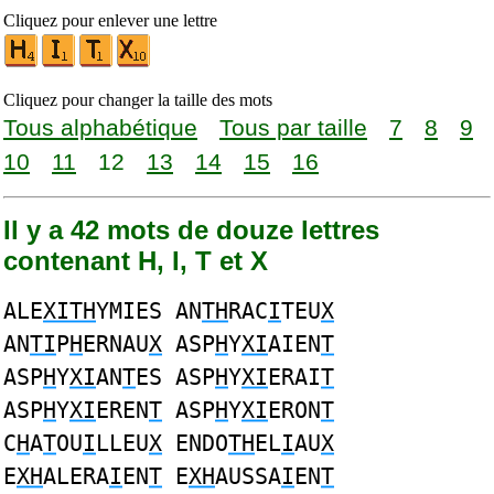
Cliquez pour enlever une lettre
Cliquez pour changer la taille des mots
Tous alphabétique
Tous par taille
7
8
9
10
11
12
13
14
15
16
Il y a 42 mots de douze lettres
contenant H, I, T et X
ALE
XITH
YMIES AN
TH
RAC
I
TEU
X
AN
TI
P
H
ERNAU
X
ASP
H
Y
XI
AIEN
T
ASP
H
Y
XI
AN
T
ES ASP
H
Y
XI
ERAI
T
ASP
H
Y
XI
EREN
T
ASP
H
Y
XI
ERON
T
C
H
A
T
OU
I
LLEU
X
ENDO
TH
EL
I
AU
X
E
XH
ALERA
I
EN
T
E
XH
AUSSA
I
EN
T