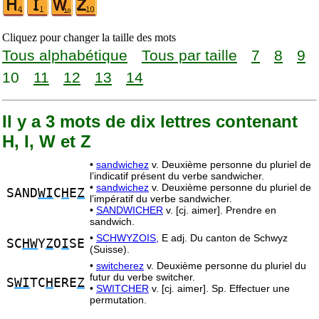
Cliquez pour changer la taille des mots
Tous alphabétique
Tous par taille
7
8
9
10
11
12
13
14
Il y a 3 mots de dix lettres contenant
H, I, W et Z
•
sandwichez
v. Deuxième personne du pluriel de
l’indicatif présent du verbe sandwicher.
•
sandwichez
v. Deuxième personne du pluriel de
SAND
WI
C
H
E
Z
l’impératif du verbe sandwicher.
•
SANDWICHER
v. [cj. aimer]. Prendre en
sandwich.
•
SCHWYZOIS,
E adj. Du canton de Schwyz
SC
HW
Y
Z
O
I
SE
(Suisse).
•
switcherez
v. Deuxième personne du pluriel du
futur du verbe switcher.
S
WI
TC
H
ERE
Z
•
SWITCHER
v. [cj. aimer]. Sp. Effectuer une
permutation.