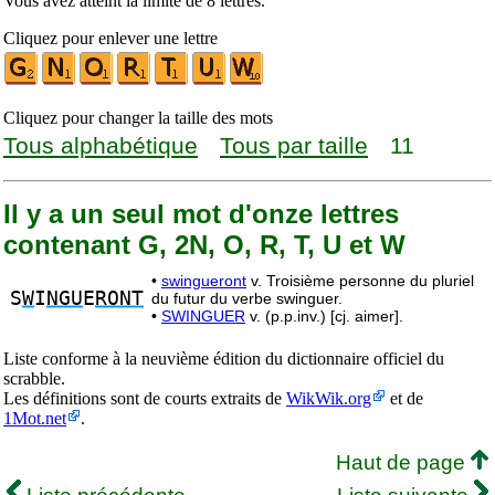
Vous avez atteint la limite de 8 lettres.
Cliquez pour enlever une lettre
Cliquez pour changer la taille des mots
Tous alphabétique
Tous par taille
11
Il y a un seul mot d'onze lettres
contenant G, 2N, O, R, T, U et W
•
swingueront
v. Troisième personne du pluriel
S
W
I
NGU
E
RONT
du futur du verbe swinguer.
•
SWINGUER
v. (p.p.inv.) [cj. aimer].
Liste conforme à la neuvième édition du dictionnaire officiel du
scrabble.
Les définitions sont de courts extraits de
WikWik.org
et de
1Mot.net
.
Haut de page