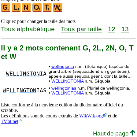
Cliquez pour changer la taille des mots
Tous alphabétique
Tous par taille
12
13
Il y a 2 mots contenant G, 2L, 2N, O, T
et W
•
wellingtonia
n.m. (Botanique) Espèce de
grand arbre (sequoiadendron giganteum),
W
E
LL
I
NGTON
IA
appelé aussi séquoia géant, dont la taille…
•
WELLINGTONIA
n.m. Séquoia.
•
wellingtonias
n.m. Pluriel de wellingtonia.
W
E
LL
I
NGTON
IAS
•
WELLINGTONIA
n.m. Séquoia.
Liste conforme à la neuvième édition du dictionnaire officiel du
scrabble.
Les définitions sont de courts extraits de
WikWik.org
et de
1Mot.net
.
Haut de page