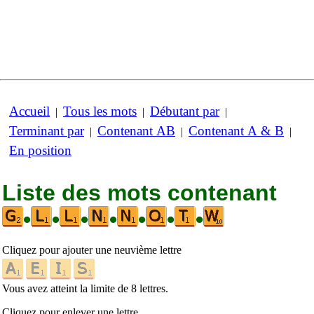
Accueil
Tous les mots
Débutant par
|
|
|
Terminant par
Contenant AB
Contenant A & B
|
|
|
En position
Liste des mots contenant
•
•
•
•
•
•
•
Cliquez pour ajouter une neuvième lettre
Vous avez atteint la limite de 8 lettres.
Cliquez pour enlever une lettre