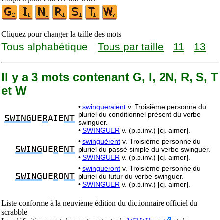
Cliquez pour changer la taille des mots
Tous alphabétique
Tous par taille
11
13
Il y a 3 mots contenant G, I, 2N, R, S, T
et W
•
swingueraient
v. Troisième personne du
pluriel du conditionnel présent du verbe
SWING
UE
R
AIE
NT
swinguer.
•
SWINGUER
v. (p.p.inv.) [cj. aimer].
•
swinguèrent
v. Troisième personne du
SWING
UE
R
E
NT
pluriel du passé simple du verbe swinguer.
•
SWINGUER
v. (p.p.inv.) [cj. aimer].
•
swingueront
v. Troisième personne du
SWING
UE
R
O
NT
pluriel du futur du verbe swinguer.
•
SWINGUER
v. (p.p.inv.) [cj. aimer].
Liste conforme à la neuvième édition du dictionnaire officiel du
scrabble.