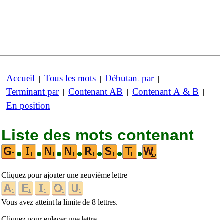
Accueil
Tous les mots
Débutant par
|
|
|
Terminant par
Contenant AB
Contenant A & B
|
|
|
En position
Liste des mots contenant
•
•
•
•
•
•
•
Cliquez pour ajouter une neuvième lettre
Vous avez atteint la limite de 8 lettres.
Cliquez pour enlever une lettre