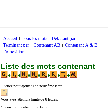
Accueil
Tous les mots
Débutant par
|
|
|
Terminant par
Contenant AB
Contenant A & B
|
|
|
En position
Liste des mots contenant
•
•
•
•
•
•
•
Cliquez pour ajouter une neuvième lettre
Vous avez atteint la limite de 8 lettres.
Cliquez pour enlever une lettre