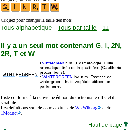
Cliquez pour changer la taille des mots
Tous alphabétique
Tous par taille
11
Il y a un seul mot contenant G, I, 2N,
2R, T et W
•
wintergreen
n.m. (Cosmétologie) Huile
aromatique tirée de la gaulthérie (Gaultheria
procumbens).
WINT
E
RGR
EE
N
•
WINTERGREEN
inv. n.m. Essence de
wintergreen : huile végétale utilisée en
parfumerie.
Liste conforme à la neuvième édition du dictionnaire officiel du
scrabble.
Les définitions sont de courts extraits de
WikWik.org
et de
1Mot.net
.
Haut de page