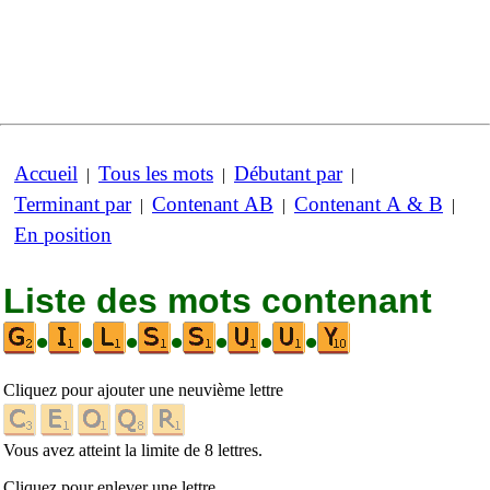
Accueil
Tous les mots
Débutant par
|
|
|
Terminant par
Contenant AB
Contenant A & B
|
|
|
En position
Liste des mots contenant
•
•
•
•
•
•
•
Cliquez pour ajouter une neuvième lettre
Vous avez atteint la limite de 8 lettres.
Cliquez pour enlever une lettre