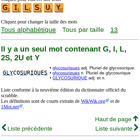
Cliquez pour changer la taille des mots
Tous alphabétique
Tous par taille
13
Il y a un seul mot contenant G, I, L,
2S, 2U et Y
•
glycosuriques
adj. Pluriel de glycosurique.
GLY
CO
SU
R
I
Q
U
E
S
•
glycosuriques
n. Pluriel de glycosurique.
•
GLYCOSURIQUE
adj. et n.
Liste conforme à la neuvième édition du dictionnaire officiel du
scrabble.
Les définitions sont de courts extraits de
WikWik.org
et de
1Mot.net
.
Haut de page
Liste précédente
Liste suivante