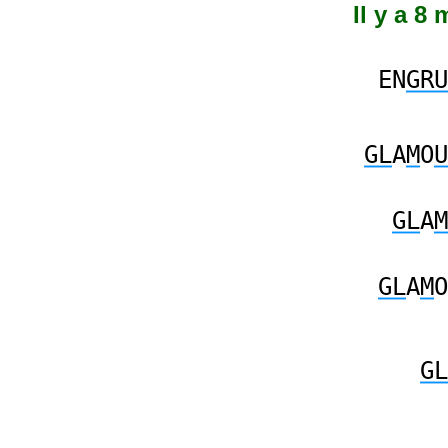
Il y a 8
EN
GRU
GL
A
M
O
U
GL
A
M
GL
A
M
O
GL