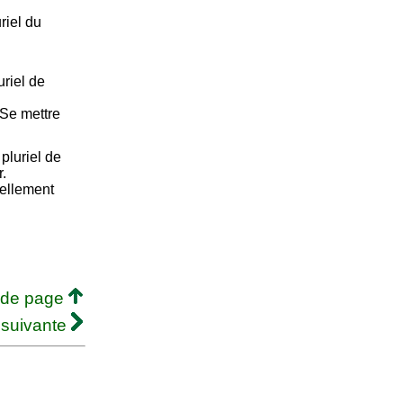
riel du
riel de
 Se mettre
pluriel de
r.
ciellement
 de page
 suivante