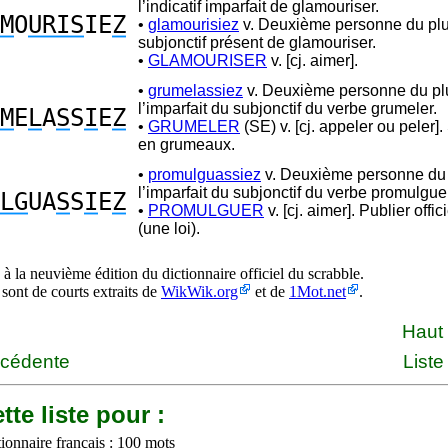
l’indicatif imparfait de glamouriser.
M
O
URIS
IE
Z
•
glamourisiez
v. Deuxième personne du plu
subjonctif présent de glamouriser.
•
GLAMOURISER
v. [cj. aimer].
•
grumelassiez
v. Deuxième personne du plu
l’imparfait du subjonctif du verbe grumeler.
M
E
L
A
S
S
I
E
Z
•
GRUMELER
(SE) v. [cj. appeler ou peler].
en grumeaux.
•
promulguassiez
v. Deuxième personne du 
l’imparfait du subjonctif du verbe promulgue
LG
UA
S
S
I
E
Z
•
PROMULGUER
v. [cj. aimer]. Publier offi
(une loi).
à la neuvième édition du dictionnaire officiel du scrabble.
 sont de courts extraits de
WikWik.org
et de
1Mot.net
.
Haut
écédente
Liste
tte liste pour :
ionnaire français : 100 mots