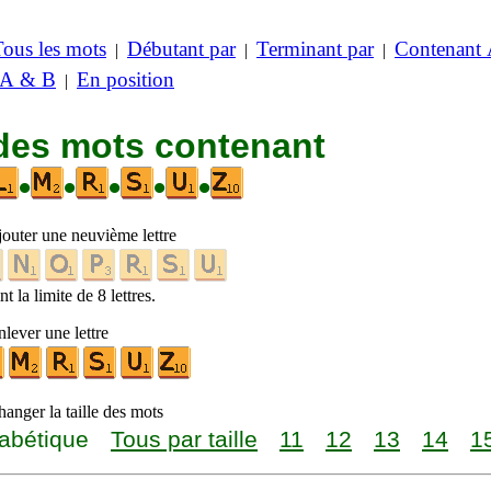
Tous les mots
Débutant par
Terminant par
Contenant
|
|
|
 A & B
En position
|
 des mots contenant
•
•
•
•
•
jouter une neuvième lettre
t la limite de 8 lettres.
lever une lettre
anger la taille des mots
abétique
Tous par taille
11
12
13
14
1