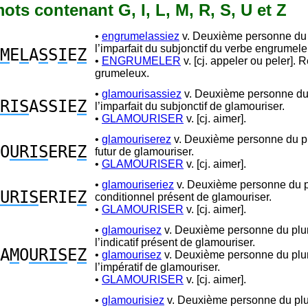
 mots contenant G, I, L, M, R, S, U et Z
•
engrumelassiez
v. Deuxième personne du 
l’imparfait du subjonctif du verbe engrumele
M
E
L
A
S
S
I
E
Z
•
ENGRUMELER
v. [cj. appeler ou peler]. 
grumeleux.
•
glamourisassiez
v. Deuxième personne du 
RIS
ASSIE
Z
l’imparfait du subjonctif de glamouriser.
•
GLAMOURISER
v. [cj. aimer].
•
glamouriserez
v. Deuxième personne du pl
O
URIS
ERE
Z
futur de glamouriser.
•
GLAMOURISER
v. [cj. aimer].
•
glamouriseriez
v. Deuxième personne du pl
URIS
ERIE
Z
conditionnel présent de glamouriser.
•
GLAMOURISER
v. [cj. aimer].
•
glamourisez
v. Deuxième personne du plur
l’indicatif présent de glamouriser.
A
M
O
URIS
E
Z
•
glamourisez
v. Deuxième personne du plur
l’impératif de glamouriser.
•
GLAMOURISER
v. [cj. aimer].
•
glamourisiez
v. Deuxième personne du plu