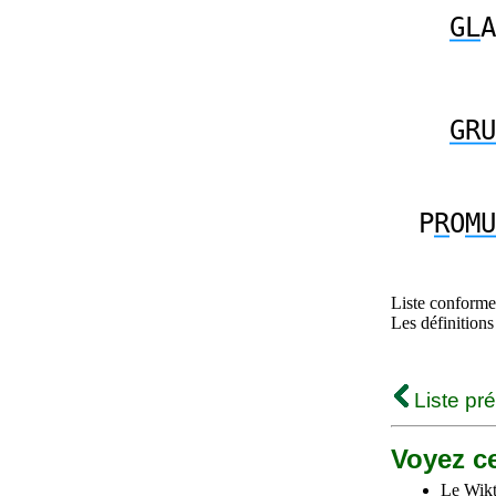
GL
A
GRU
P
R
O
MU
Liste conforme 
Les définitions
Liste pr
Voyez ce
Le Wikt