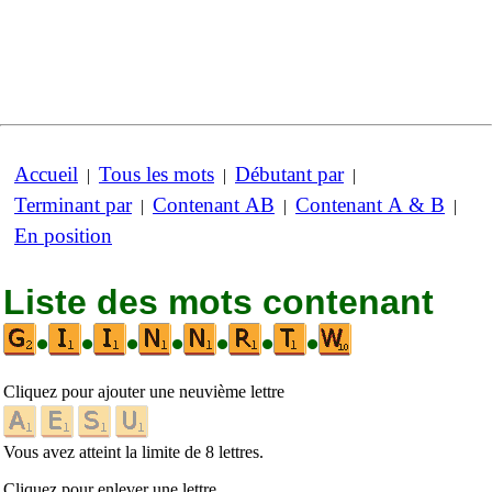
Accueil
Tous les mots
Débutant par
|
|
|
Terminant par
Contenant AB
Contenant A & B
|
|
|
En position
Liste des mots contenant
•
•
•
•
•
•
•
Cliquez pour ajouter une neuvième lettre
Vous avez atteint la limite de 8 lettres.
Cliquez pour enlever une lettre