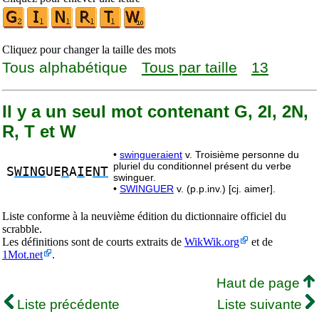
Cliquez pour changer la taille des mots
Tous alphabétique
Tous par taille
13
Il y a un seul mot contenant G, 2I, 2N,
R, T et W
•
swingueraient
v. Troisième personne du
pluriel du conditionnel présent du verbe
S
WING
UE
R
A
I
E
NT
swinguer.
•
SWINGUER
v. (p.p.inv.) [cj. aimer].
Liste conforme à la neuvième édition du dictionnaire officiel du
scrabble.
Les définitions sont de courts extraits de
WikWik.org
et de
1Mot.net
.
Haut de page
Liste précédente
Liste suivante