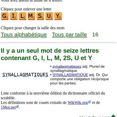
Vous avez atteint la limite de 8 lettres.
Cliquez pour enlever une lettre
Cliquez pour changer la taille des mots
Tous alphabétique
Tous par taille
16
Il y a un seul mot de seize lettres
contenant G, I, L, M, 2S, U et Y
•
synallagmatiques
adj. Pluriel de
synallagmatique.
SY
NA
L
LA
GM
AT
I
Q
U
E
S
•
SYNALLAGMATIQUE
adj. Dr. Qui
comporte une obligation réciproque
pour les parties.
Liste conforme à la neuvième édition du dictionnaire officiel du
scrabble.
Les définitions sont de courts extraits de
WikWik.org
et de
1Mot.net
.