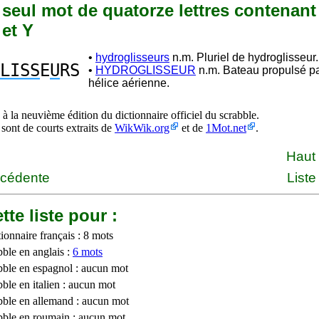
n seul mot de quatorze lettres contenant 
 et Y
•
hydroglisseurs
n.m. Pluriel de hydroglisseur.
LISS
E
U
RS
•
HYDROGLISSEUR
n.m. Bateau propulsé p
hélice aérienne.
à la neuvième édition du dictionnaire officiel du scrabble.
 sont de courts extraits de
WikWik.org
et de
1Mot.net
.
Haut
écédente
Liste
tte liste pour :
ionnaire français : 8 mots
bble en anglais :
6 mots
bble en espagnol : aucun mot
ble en italien : aucun mot
bble en allemand : aucun mot
bble en roumain : aucun mot