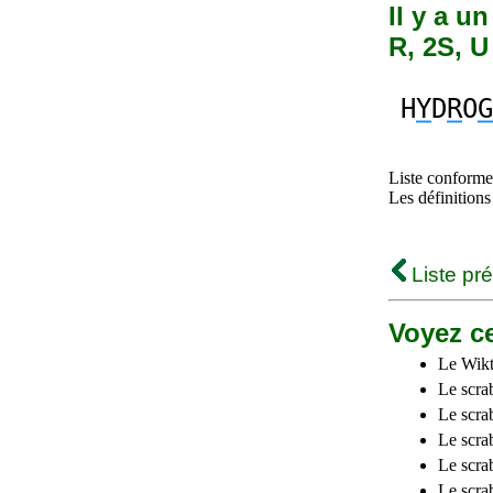
Il y a u
R, 2S, U
H
Y
D
R
O
G
Liste conforme 
Les définitions
Liste pr
Voyez ce
Le Wikt
Le scra
Le scra
Le scrab
Le scra
Le scra