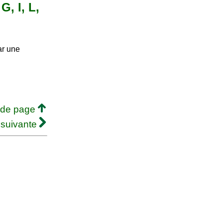
G, I, L,
ar une
 de page
 suivante