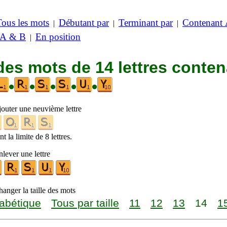
Tous les mots
Débutant par
Terminant par
Contenant
|
|
|
 A & B
En position
|
des mots de 14 lettres conte
•
•
•
•
•
jouter une neuvième lettre
t la limite de 8 lettres.
lever une lettre
anger la taille des mots
abétique
Tous par taille
11
12
13
14
1