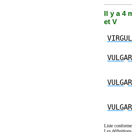
Il y a 4
et V
VIRGUL
VULG
A
R
VULG
A
R
VULG
A
R
Liste conforme 
Les définitions