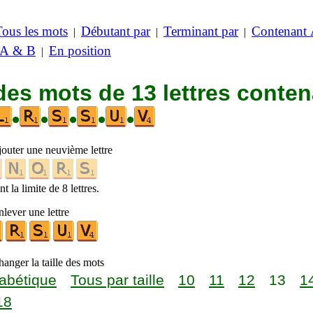
Tous les mots
Débutant par
Terminant par
Contenant
|
|
|
 A & B
En position
|
des mots de 13 lettres conte
•
•
•
•
•
jouter une neuvième lettre
t la limite de 8 lettres.
lever une lettre
anger la taille des mots
abétique
Tous par taille
10
11
12
13
1
18