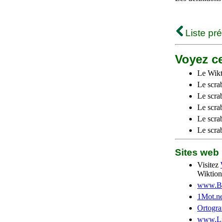
Liste pr
Voyez ce
Le Wikt
Le scra
Le scra
Le scrab
Le scra
Le scra
Sites we
Visitez
Wiktion
www.Be
1Mot.ne
Ortogra
www.Li