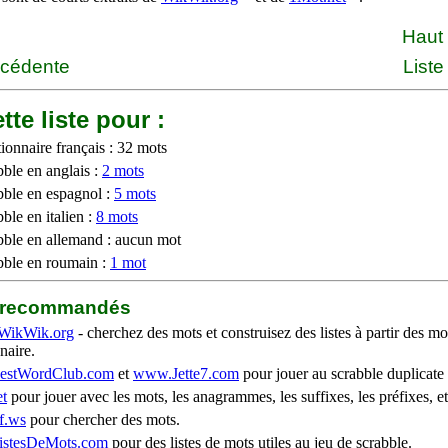
Haut
écédente
Liste
tte liste pour :
ionnaire français : 32 mots
bble en anglais :
2 mots
bble en espagnol :
5 mots
ble en italien :
8 mots
bble en allemand : aucun mot
bble en roumain :
1 mot
b recommandés
WikWik.org
- cherchez des mots et construisez des listes à partir des mo
naire.
stWordClub.com
et
www.Jette7.com
pour jouer au scrabble duplicate 
t
pour jouer avec les mots, les anagrammes, les suffixes, les préfixes, et
f.ws
pour chercher des mots.
stesDeMots.com
pour des listes de mots utiles au jeu de scrabble.