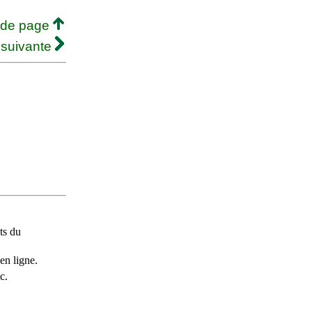
 de page
 suivante
ts du
en ligne.
c.