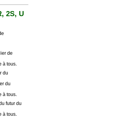
R, 2S, U
de
ier de
e à tous.
r du
er du
e à tous.
du futur du
e à tous.