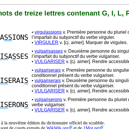
 mots de treize lettres contenant G, I, L, 
•
virgulassions
v. Première personne du pluriel 
A
SS
IONS
l’imparfait du subjonctif du verbe virguler.
•
VIRGULER
v. [cj. aimer]. Marquer de virgules.
•
vulgarisasses
v. Deuxième personne du singul
IS
A
S
SES
l’imparfait du subjonctif du verbe vulgariser.
•
VULGARISER
v. [cj. aimer]. Rendre accessibl
•
vulgariserais
v. Première personne du singulie
conditionnel présent du verbe vulgariser.
IS
ERAI
S
•
vulgariserais
v. Deuxième personne du singuli
conditionnel présent du verbe vulgariser.
•
VULGARISER
v. [cj. aimer]. Rendre accessibl
•
vulgariserons
v. Première personne du pluriel 
IS
ERON
S
verbe vulgariser.
•
VULGARISER
v. [cj. aimer]. Rendre accessibl
à la neuvième édition du dictionnaire officiel du scrabble.
 sont de courts extraits de
WikWik.org
et de
1Mot.net
.