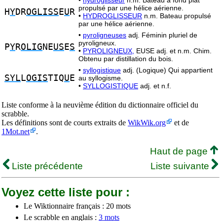
•
hydroglisseur
n.m. Bateau à fond plat
propulsé par une hélice aérienne.
H
Y
DR
OGLISS
E
U
R
•
HYDROGLISSEUR
n.m. Bateau propulsé
par une hélice aérienne.
•
pyroligneuses
adj. Féminin pluriel de
pyroligneux.
P
Y
R
OLIG
NE
US
E
S
•
PYROLIGNEUX,
EUSE adj. et n.m. Chim.
Obtenu par distillation du bois.
•
syllogistique
adj. (Logique) Qui appartient
SYL
L
OGIS
TIQ
U
E
au syllogisme.
•
SYLLOGISTIQUE
adj. et n.f.
Liste conforme à la neuvième édition du dictionnaire officiel du
scrabble.
Les définitions sont de courts extraits de
WikWik.org
et de
1Mot.net
.
Haut de page
Liste précédente
Liste suivante
Voyez cette liste pour :
Le Wiktionnaire français : 20 mots
Le scrabble en anglais :
3 mots