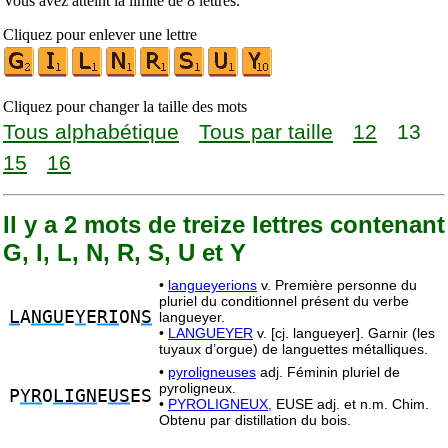
Vous avez atteint la limite de 8 lettres.
Cliquez pour enlever une lettre
Cliquez pour changer la taille des mots
Tous alphabétique
Tous par taille
12
13
15
16
Il y a 2 mots de treize lettres contenant
G, I, L, N, R, S, U et Y
•
langueyerions
v. Première personne du
pluriel du conditionnel présent du verbe
L
A
NGU
E
Y
E
RI
ON
S
langueyer.
•
LANGUEYER
v. [cj. langueyer]. Garnir (les
tuyaux d’orgue) de languettes métalliques.
•
pyroligneuses
adj. Féminin pluriel de
pyroligneux.
P
YR
O
LIGN
E
US
ES
•
PYROLIGNEUX,
EUSE adj. et n.m. Chim.
Obtenu par distillation du bois.