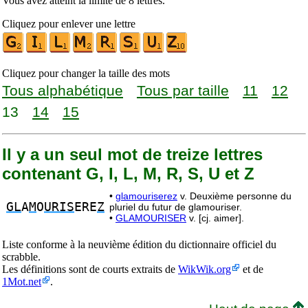
Vous avez atteint la limite de 8 lettres.
Cliquez pour enlever une lettre
Cliquez pour changer la taille des mots
Tous alphabétique
Tous par taille
11
12
13
14
15
Il y a un seul mot de treize lettres
contenant G, I, L, M, R, S, U et Z
•
glamouriserez
v. Deuxième personne du
GL
A
M
O
URIS
ERE
Z
pluriel du futur de glamouriser.
•
GLAMOURISER
v. [cj. aimer].
Liste conforme à la neuvième édition du dictionnaire officiel du
scrabble.
Les définitions sont de courts extraits de
WikWik.org
et de
1Mot.net
.