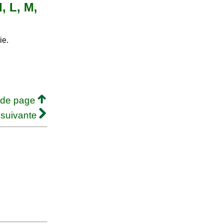
I, L, M,
ie.
 de page
 suivante