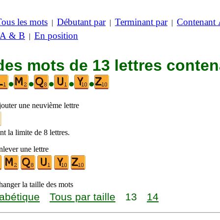
Tous les mots
Débutant par
Terminant par
Contenant
|
|
|
 A & B
En position
|
des mots de 13 lettres conte
•
•
•
•
•
jouter une neuvième lettre
t la limite de 8 lettres.
lever une lettre
anger la taille des mots
abétique
Tous par taille
13
14