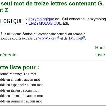
n seul mot de treize lettres contenant G, 
et Z
•
enzymologique
adj. Qui concerne l’enzymolog
L
O
GIQU
E
•
ENZYMOLOGIQUE
adj.
à la neuvième édition du dictionnaire officiel du scrabble.
 sont de courts extraits de
WikWik.org
et de
1Mot.net
.
Haut
écédente
Liste
tte liste pour :
ionnaire français : 1 mot
bble en anglais : aucun mot
bble en espagnol : aucun mot
ble en italien : aucun mot
bble en allemand : aucun mot
bble en roumain : aucun mot